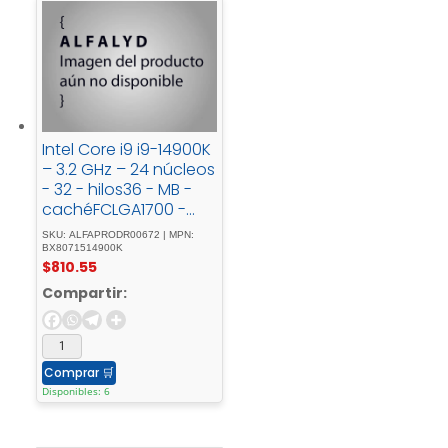
Intel Core i9 i9-14900K
– 3.2 GHz – 24 núcleos
- 32 - hilos36 - MB -
cachéFCLGA1700 -
SocketCaja
SKU: ALFAPRODR00672 | MPN:
BX8071514900K
$
810.55
Compartir:
Comprar
🛒
Disponibles: 6