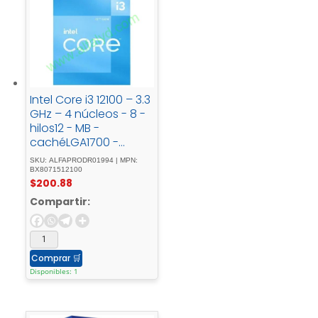
Intel Core i3 12100 – 3.3
GHz – 4 núcleos - 8 -
hilos12 - MB -
cachéLGA1700 -
SocketCaja
SKU: ALFAPRODR01994 | MPN:
BX8071512100
$
200.88
Compartir:
Comprar
🛒
Disponibles: 1