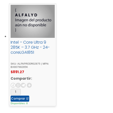
Intel – Core Ultra 9
285K – 3.7 GHz - 24-
coreLGA1851
SKU: ALFAPRODR02875 | MPN:
BX80768285K
$
891.27
Compartir:
Comprar
🛒
Disponibles: 8