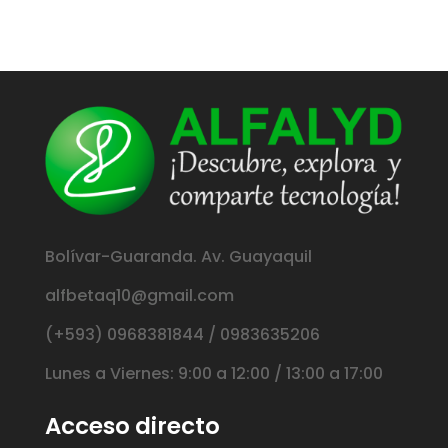
Bolívar-Guaranda. Av. Guayaquil
alfbetaq10@gmail.com
(+593) 0968381844 / 0983635206
Lunes a Viernes: 9:00 a 12:00 / 13:00 a 17:00
Acceso directo