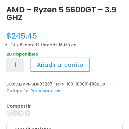
AMD – Ryzen 5 5600GT – 3.9
GHZ
$
245.45
GHz 6-core 12 threads 16 MB ca
20 disponibles
AMD
Añadir al carrito
-
Ryzen
5
SKU:
ALFAPRODR03287 | MPN: 100-100001488BOX
5600GT
Categoría:
Procesadores
-
3.9
Compartir
GHZ
cantidad