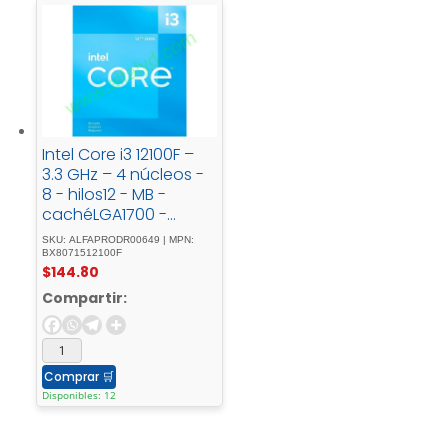
Intel Core i3 12100F –
3.3 GHz – 4 núcleos -
8 - hilos12 - MB -
cachéLGA1700 -
SocketCaja
SKU: ALFAPRODR00649 | MPN:
BX8071512100F
$
144.80
Compartir:
Comprar
🛒
Disponibles: 12