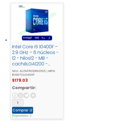
Intel Core i5 10400F –
2.9 GHz – 6 núcleos -
12 - hilos12 - MB -
cachéLGA1200 -
SocketCaja
SKU: ALFAPRODR03505 | MPN:
BX8070110400F
$
179.03
Compartir:
Comprar
🛒
Disponibles: 3