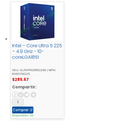
Intel – Core Ultra 5 225
– 4.9 GHz - 10-
coreLGA1851
SKU: ALFAPRODR02288 | MPN:
BX80768225
$
285.67
Compartir:
Comprar
🛒
Disponibles: 20