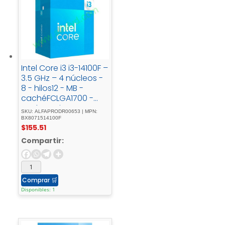
Intel Core i3 i3-14100F –
3.5 GHz – 4 núcleos -
8 - hilos12 - MB -
cachéFCLGA1700 -
SocketCaja
SKU: ALFAPRODR00653 | MPN:
BX8071514100F
$
155.51
Compartir:
Comprar
🛒
Disponibles: 1