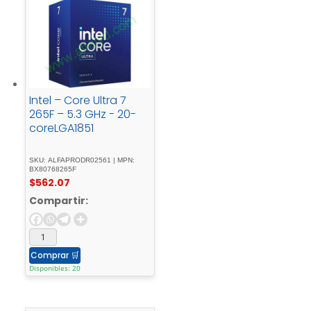
Intel – Core Ultra 7
265F – 5.3 GHz - 20-
coreLGA1851
SKU: ALFAPRODR02561 | MPN:
BX80768265F
$
562.07
Compartir:
Comprar
🛒
Disponibles: 20