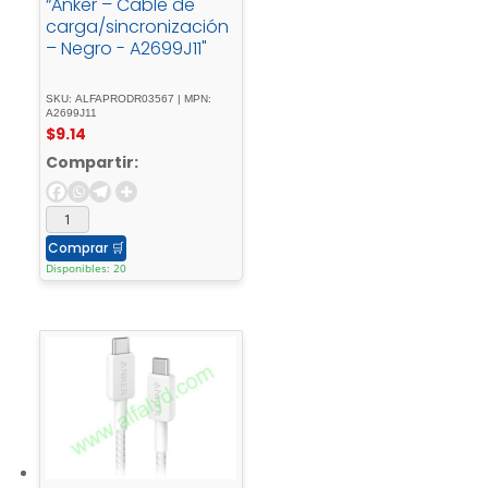
“Anker – Cable de
carga/sincronización
– Negro - A2699J11"
SKU: ALFAPRODR03567 | MPN:
A2699J11
$
9.14
Compartir:
Comprar
🛒
Disponibles: 20