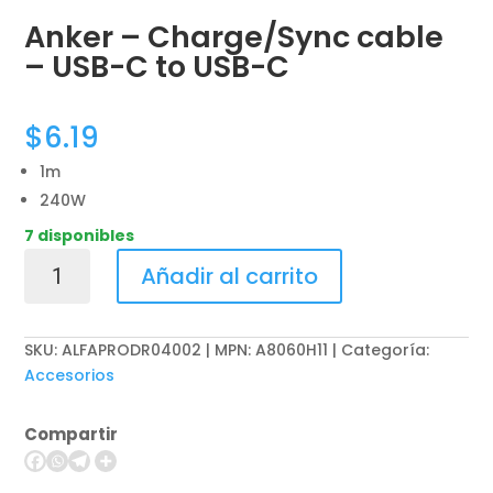
Anker – Charge/Sync cable
– USB-C to USB-C
$
6.19
1m
240W
7 disponibles
Anker
Añadir al carrito
-
Charge/Sync
cable
SKU:
ALFAPRODR04002 | MPN: A8060H11
Categoría:
-
Accesorios
USB-
C
Compartir
to
USB-
C