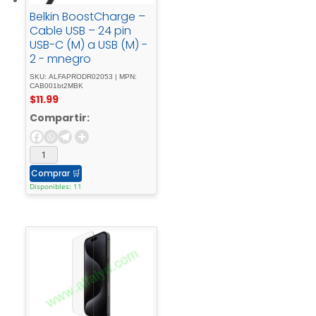
Belkin BoostCharge –
Cable USB – 24 pin
USB-C (M) a USB (M) -
2 - mnegro
SKU: ALFAPRODR02053 | MPN:
CAB001bt2MBK
$
11.99
Compartir:
Comprar
🛒
Disponibles: 11