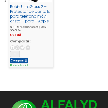
Belkin UltraGlass 2 –
Protector de pantalla
para teléfono móvil –
cristal - para - Apple -
iPhone - 15 - Pro - Max
SKU: ALFAPRODR02679 | MPN:
SFA098ec
$
21.08
Compartir:
Comprar
🛒
Disponibles: 20