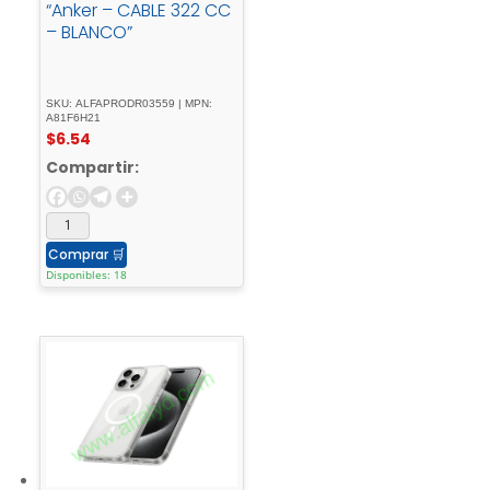
“Anker – CABLE 322 CC
– BLANCO”
SKU: ALFAPRODR03559 | MPN:
A81F6H21
$
6.54
Compartir:
Comprar
🛒
Disponibles: 18