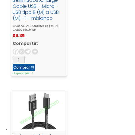
Belkin BoostCharge –
Cable USB – Micro-
USB tipo B (M) a USB
(M) - 1 - mblanco
SKU: ALFAPRODR02515 | MPN:
CAB005bt1MWH
$
6.35
Compartir:
Comprar
🛒
Disponibles: 7