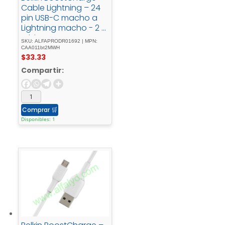
Cable Lightning – 24
pin USB-C macho a
Lightning macho - 2 -
mblanco
SKU: ALFAPRODR01692 | MPN:
CAA011bt2MWH
$
33.33
Compartir:
Comprar
🛒
Disponibles: 1