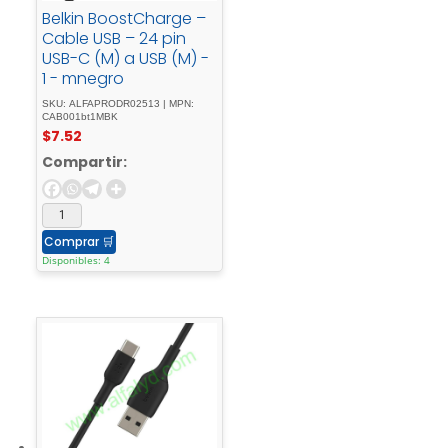
Belkin BoostCharge –
Cable USB – 24 pin
USB-C (M) a USB (M) -
1 - mnegro
SKU: ALFAPRODR02513 | MPN:
CAB001bt1MBK
$
7.52
Compartir:
Comprar
🛒
Disponibles: 4