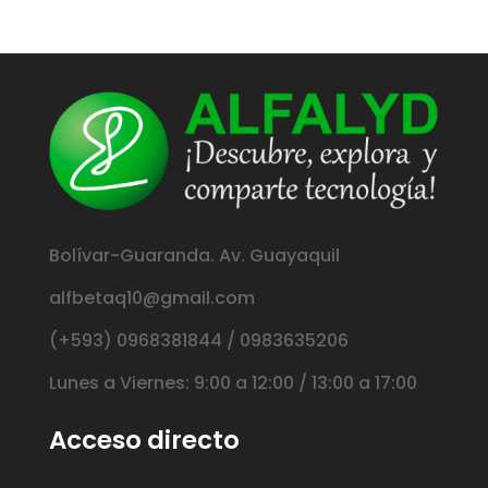
Bolívar-Guaranda. Av. Guayaquil
alfbetaq10@gmail.com
(+593) 0968381844 / 0983635206
Lunes a Viernes: 9:00 a 12:00 / 13:00 a 17:00
Acceso directo