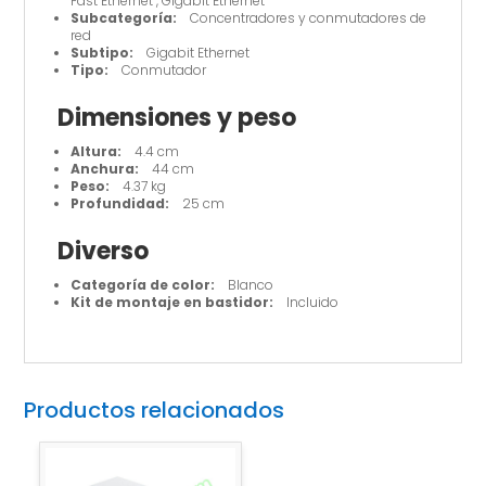
Fast Ethernet , Gigabit Ethernet
Subcategoría:
Concentradores y conmutadores de
red
Subtipo:
Gigabit Ethernet
Tipo:
Conmutador
Dimensiones y peso
Altura:
4.4 cm
Anchura:
44 cm
Peso:
4.37 kg
Profundidad:
25 cm
Diverso
Categoría de color:
Blanco
Kit de montaje en bastidor:
Incluido
Productos relacionados