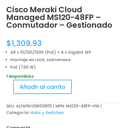
Cisco Meraki Cloud
Managed MS120-48FP –
Conmutador – Gestionado
$
1,309.93
48 x 10/100/1000 (PoE) + 4 x Gigabit SFP
montaje en rack, sobremesa
PoE (740 W)
1 disponibles
Añadir al carrito
Cisco
Meraki
Cloud
SKU:
ALFAPRODR00805 | MPN: MS120-48FP-HW
Managed
Categoría:
Hubs y Switches
MS120-
48FP
Compartir