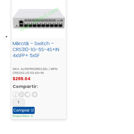
Mikrotik – Switch –
CRS310-1G-5S-4S+IN
4xSFP+ 5xSF
SKU: ALFAPRODR01381 | MPN:
CRS310-1G-5S-4S+IN
$
255.04
Compartir:
Comprar
🛒
Disponibles: 6