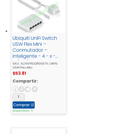
Ubiquiti UniFi Switch
USW Flex Mini –
Conmutador –
inteligente - 4 - x -
10/100/1000 - + - 1 - x -
SKU: ALFAPRODR00879 | MPN:
10/100/1000 -
USW-Flex-Mini
$
53.81
(PoE+)sobremesaPoE
+
Compartir:
Comprar
🛒
Disponibles: 5