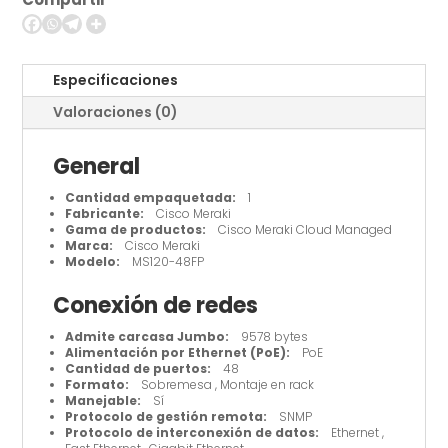
-
Conmutador
-
Gestionado
Especificaciones
cantidad
Valoraciones (0)
General
Cantidad empaquetada:
1
Fabricante:
Cisco Meraki
Gama de productos:
Cisco Meraki Cloud Managed
Marca:
Cisco Meraki
Modelo:
MS120-48FP
Conexión de redes
Admite carcasa Jumbo:
9578 bytes
Alimentación por Ethernet (PoE):
PoE
Cantidad de puertos:
48
Formato:
Sobremesa , Montaje en rack
Manejable:
Sí
Protocolo de gestión remota:
SNMP
Protocolo de interconexión de datos:
Ethernet ,