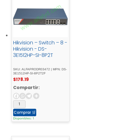
Hikvision – Switch – 8 -
Hikvision - DS-
3E1512HP-SI-8P2T
SKU: ALFAPRODR03472 | MPN: DS-
3E1512HP-SI-8P2T2F
$
178.19
Compartir:
Comprar
🛒
Disponibles: 1