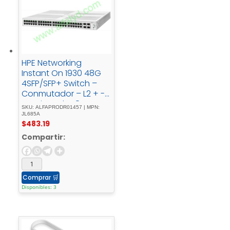
HPE Networking
Instant On 1930 48G
4SFP/SFP+ Switch –
Conmutador – L2 + -
Gestionado48 - x -
SKU: ALFAPRODR01457 | MPN:
10/100/1000 - + - 4 - x -
JL685A
$
483.19
1 - Gigabit - / - 10 -
Gigabit -
Compartir:
SFP+montaje - en -
rack
Comprar
🛒
Disponibles: 3