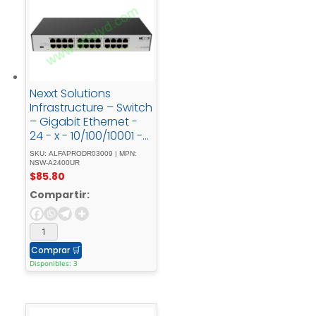
Nexxt Solutions
Infrastructure – Switch
– Gigabit Ethernet -
24 - x - 10/100/10001 -
Gigabit -
SKU: ALFAPRODR03009 | MPN:
EthernetSwitch - Giga
NSW-A2400UR
$
85.80
- 24P - Unmg
Compartir:
Comprar
🛒
Disponibles: 3