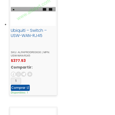
Ubiquiti – Switch –
USW-WAN-RJ45
SKU: ALFAPRODR03630 | MPN:
USW-WAN-RJ45
$
377.53
Compartir:
Comprar
🛒
Disponibles: 1