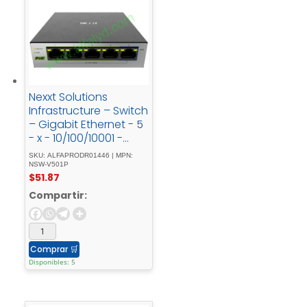
Nexxt Solutions
Infrastructure – Switch
– Gigabit Ethernet - 5
- x - 10/100/10001 -
Gigabit - Ethernet4 -
SKU: ALFAPRODR01446 | MPN:
POE+ - 60W
NSW-V501P
$
51.87
Compartir:
Comprar
🛒
Disponibles: 5