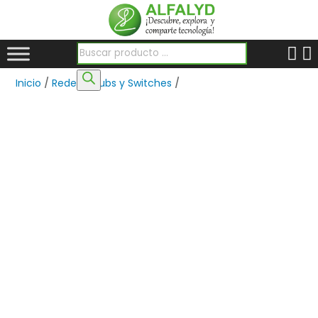
Búsqueda de productos
Inicio
/
Redes
/
Hubs y Switches
/