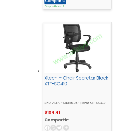
Comprar
🛒
Disponibles: 1
Xtech – Chair Secretar Black
XTF-SC410
SKU: ALFAPRODR01957 | MPN: XTF-SC410
$
104.41
Compartir: