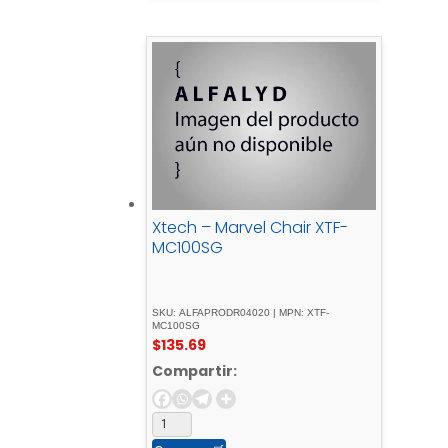
Xtech – Marvel Chair XTF-
MC100SG
SKU: ALFAPRODR04020 | MPN: XTF-
MC100SG
$
135.69
Compartir: