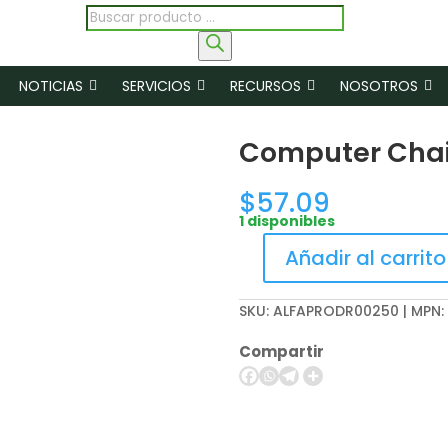
Búsqueda
de
productos
NOTICIAS
SERVICIOS
RECURSOS
NOSOTROS
Computer Chai
$
57.09
1 disponibles
Añadir al carrito
Computer
Chair
SKU:
ALFAPRODR00250 | MPN:
(Black)
cantidad
Compartir