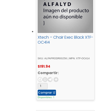
Xtech – Chair Exec Black XTF-
OC414
SKU: ALFAPRODR00258 | MPN: XTF-OC414
$
191.94
Compartir:
Comprar
🛒
Disponibles: 1