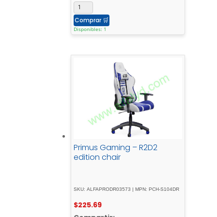
Comprar
🛒
Disponibles: 1
Primus Gaming – R2D2
edition chair
SKU: ALFAPRODR03573 | MPN: PCH-S104DR
$
225.69