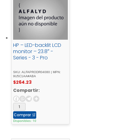
HP – LED-backlit LCD
monitor – 23.8″ -
Series - 3 - Pro
SKU: ALFAPRODR04080 | MPN:
9U5C1AA#ABA
$
264.23
Compartir:
Comprar
🛒
Disponibles: 10