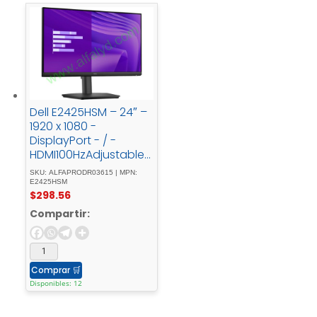
Dell E2425HSM – 24″ –
1920 x 1080 -
DisplayPort - / -
HDMI100HzAdjustable -
Stand
SKU: ALFAPRODR03615 | MPN:
E2425HSM
$
298.56
Compartir:
Comprar
🛒
Disponibles: 12