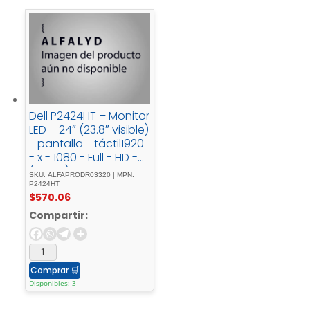
Dell P2424HT – Monitor
LED – 24″ (23.8″ visible)
- pantalla - táctil1920
- x - 1080 - Full - HD -
(1080p) - @ - 60 -
SKU: ALFAPRODR03320 | MPN:
HzIPS300 -
P2424HT
$
570.06
cd/m²1000:15 -
msHDMI, - DisplayPort,
Compartir:
- USB-Caltavoces
Comprar
🛒
Disponibles: 3