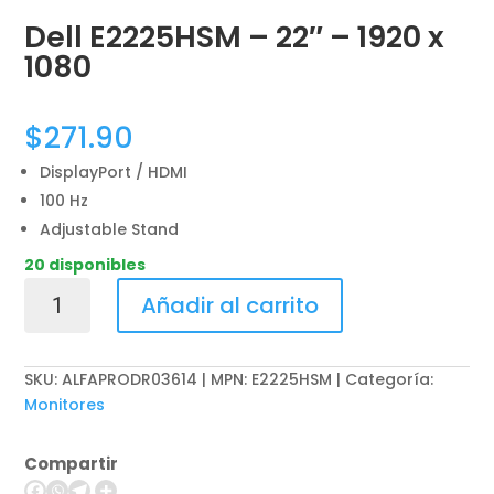
Dell E2225HSM – 22″ – 1920 x
1080
$
271.90
DisplayPort / HDMI
100 Hz
Adjustable Stand
20 disponibles
Dell
Añadir al carrito
E2225HSM
-
22"
SKU:
ALFAPRODR03614 | MPN: E2225HSM
Categoría:
-
Monitores
1920
x
Compartir
1080
cantidad