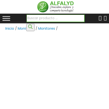
Búsqueda de productos
Inicio
/
Monitores
/
Monitores
/