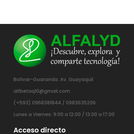
Bolívar-Guaranda. Av. Guayaquil
alfbetaq10@gmail.com
(+593) 0968381844 / 0983635206
Lunes a Viernes: 9:00 a 12:00 / 13:00 a 17:00
Acceso directo