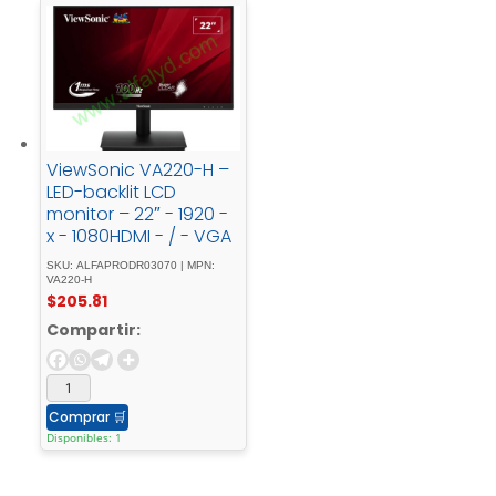
ViewSonic VA220-H –
LED-backlit LCD
monitor – 22″ - 1920 -
x - 1080HDMI - / - VGA
SKU: ALFAPRODR03070 | MPN:
VA220-H
$
205.81
Compartir:
Comprar
🛒
Disponibles: 1