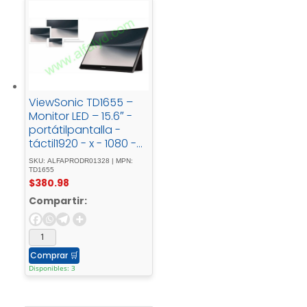
ViewSonic TD1655 –
Monitor LED – 15.6″ -
portátilpantalla -
táctil1920 - x - 1080 -
Full - HD -
SKU: ALFAPRODR01328 | MPN:
(1080p)TN250 -
TD1655
$
380.98
cd/m²800:114 -
msHDMI, - 2xUSB-
Compartir:
Caltavoces
Comprar
🛒
Disponibles: 3