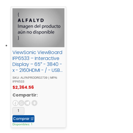
ViewSonic ViewBoard
IFP6533 – Interactive
Display – 65″ - 3840 -
x - 2160HDMI - / - USB-
CTouchscreen
SKU: ALFAPRODR02739 | MPN:
IFP6533
$
2,364.56
Compartir:
Comprar
🛒
Disponibles: 1