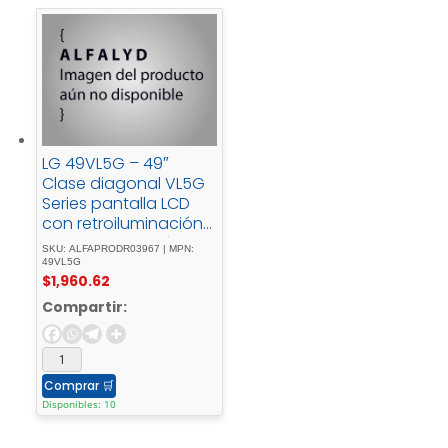
LG 49VL5G – 49″
Clase diagonal VL5G
Series pantalla LCD
con retroiluminación
LED – señalización
SKU: ALFAPRODR03967 | MPN:
digital - 1080p - 1920 -
49VL5G
$
1,960.62
x - 1080negro
Compartir:
Comprar
🛒
Disponibles: 10