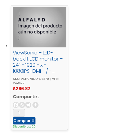
ViewSonic – LED-
backlit LCD monitor –
24″ - 1920 - x -
1080IPSHDMI - / -
DisplayPortBlack
SKU: ALFAPRODR03870 | MPN:
VX2429
$
266.82
Compartir:
Comprar
🛒
Disponibles: 20