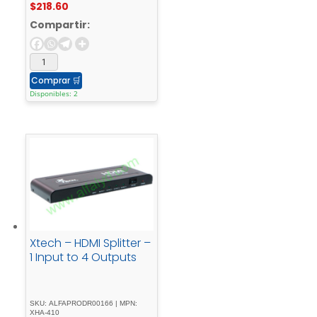
$
218.60
Compartir:
Comprar
🛒
Disponibles: 2
Xtech – HDMI Splitter –
1 Input to 4 Outputs
SKU: ALFAPRODR00166 | MPN:
XHA-410