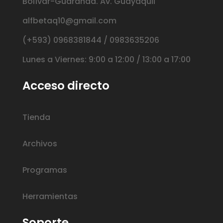
Bolívar-Guaranda. Av. Guayaquil
alfbetaq10@gmail.com
(+593) 0968381844 / 0983635206
Lunes a Viernes: 9:00 a 12:00 / 13:00 a 17:00
Acceso directo
Tienda
Archivos
Programas
Herramientas
Soporte