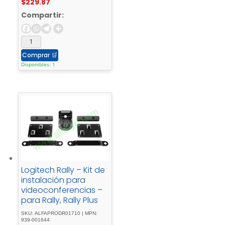
$
229.87
Base Bundle, Huddle,
Large; Tap
Compartir:
Comprar
🛒
Disponibles: 1
Logitech Rally – Kit de
instalación para
videoconferencias –
para Rally, Rally Plus
SKU: ALFAPRODR01710 | MPN:
939-001644