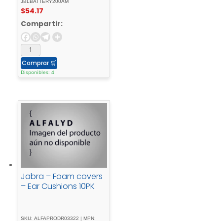
JBLBATTERY200AM
$
54.17
Compartir:
Comprar
🛒
Disponibles: 4
Jabra – Foam covers
– Ear Cushions 10PK
SKU: ALFAPRODR03322 | MPN: