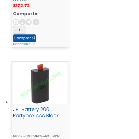
pared - para - Rally -
$
172.72
Bar; - Room - Solution
- Large
Compartir:
Comprar
🛒
Disponibles: 11
JBL Battery 200
Partybox Acc Black
SKU: ALFAPRODR01305 | MPN: