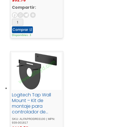
- el - techopara -
Rally - Bar, - Bar - Mini,
Compartir:
- Mic - Pod, - Plus; -
Room - Solution -
Large
Comprar
🛒
Disponibles: 3
Logitech Tap Wall
Mount – Kit de
montaje para
controlador de
videoconferencia –
SKU: ALFAPRODR03100 | MPN:
para Room Solution
939-001817