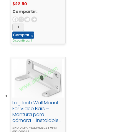
$
22.90
Compartir:
Comprar
🛒
Disponibles: 1
Logitech Wall Mount
For Video Bars –
Montura para
cámara – instalable
en carro, instalable en
SKU: ALFAPRODR03101 | MPN:
952-000044