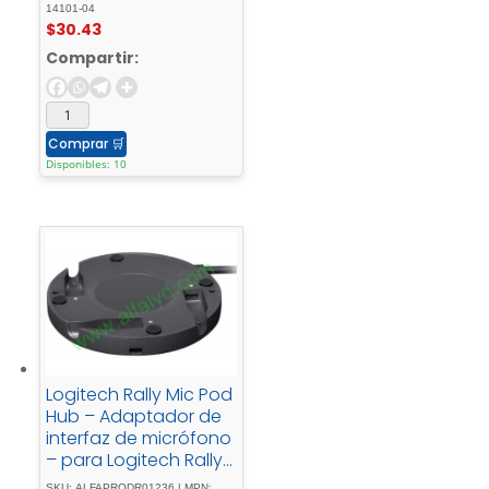
14101-04
$
30.43
Compartir:
Comprar
🛒
Disponibles: 10
Logitech Rally Mic Pod
Hub – Adaptador de
interfaz de micrófono
– para Logitech Rally
Mic Pod, Rally, Rally
SKU: ALFAPRODR01236 | MPN: