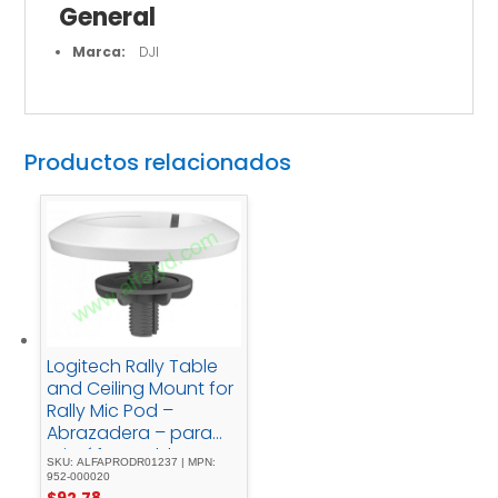
General
Marca:
DJI
Productos relacionados
Logitech Rally Table
and Ceiling Mount for
Rally Mic Pod –
Abrazadera – para
micrófono - blancose
SKU: ALFAPRODR01237 | MPN:
- puede - instalar - en
952-000020
$
92.78