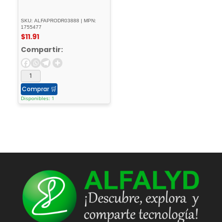
SKU: ALFAPRODR03888 | MPN:
1755477
$
11.91
Compartir:
Comprar
🛒
Disponibles: 1