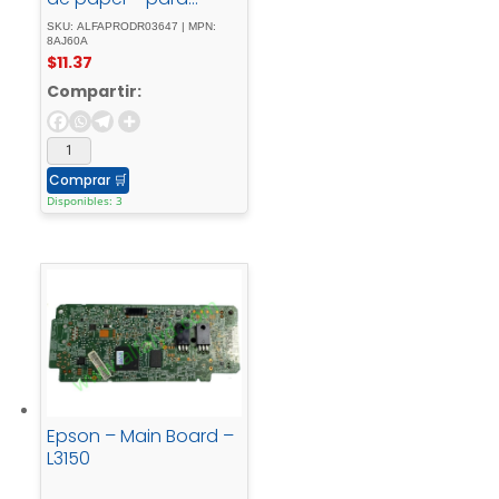
DesignJet T210, T230,
SKU: ALFAPRODR03647 | MPN:
T250, T610, T620, T630,
8AJ60A
$
11.37
T650
Compartir:
Comprar
🛒
Disponibles: 3
Epson – Main Board –
L3150