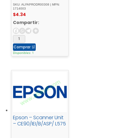
SKU: ALFAPRODR00308 | MPN:
1714003
$
4.34
Compartir:
Comprar
🛒
Disponibles: 1
Epson – Scanner Unit
– CE90/IEI/B/ASP/ L575