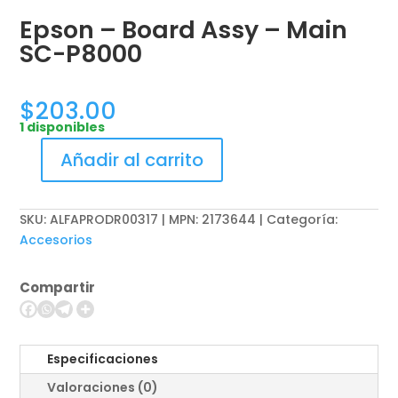
Epson – Board Assy – Main
SC-P8000
$
203.00
1 disponibles
Añadir al carrito
Epson
-
Board
SKU:
ALFAPRODR00317 | MPN: 2173644
Categoría:
Assy
Accesorios
-
Main
Compartir
SC-
P8000
cantidad
Especificaciones
Valoraciones (0)