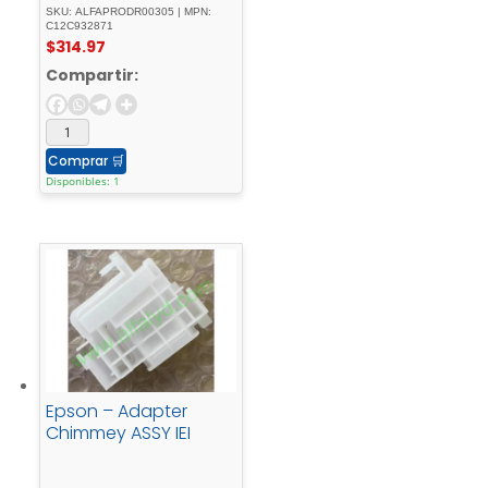
C5290DW, WF-
SKU: ALFAPRODR00305 | MPN:
C5710DWF, WF-
C12C932871
$
314.97
C5790DWF -
C12C932871
Compartir:
Comprar
🛒
Disponibles: 1
Epson – Adapter
Chimmey ASSY IEI