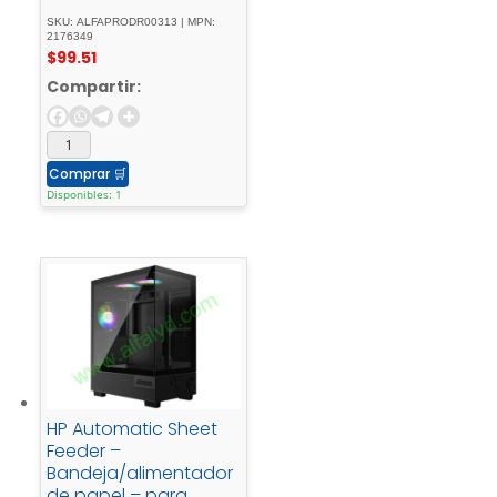
SKU: ALFAPRODR00313 | MPN:
2176349
$
99.51
Compartir:
Comprar
🛒
Disponibles: 1
HP Automatic Sheet
Feeder –
Bandeja/alimentador
de papel – para