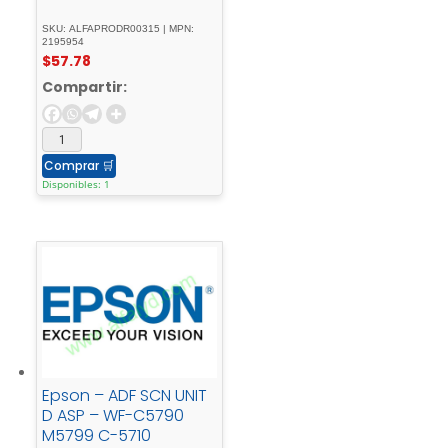
SKU: ALFAPRODR00315 | MPN:
2195954
$
57.78
Compartir:
Comprar
🛒
Disponibles: 1
Epson – ADF SCN UNIT
D ASP – WF-C5790
M5799 C-5710