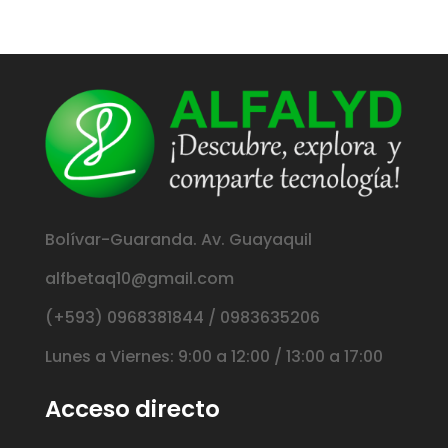
Bolívar-Guaranda. Av. Guayaquil
alfbetaq10@gmail.com
(+593) 0968381844 / 0983635206
Lunes a Viernes: 9:00 a 12:00 / 13:00 a 17:00
Acceso directo