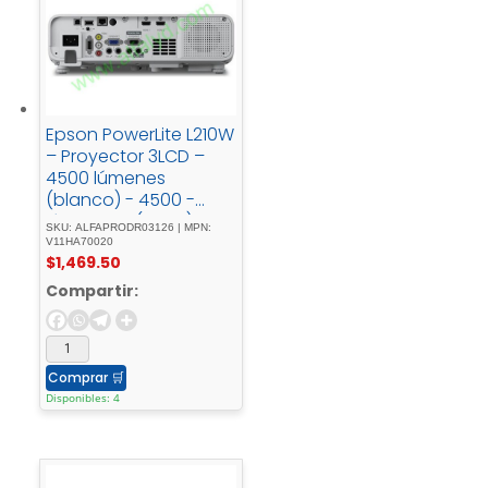
Epson PowerLite L210W
– Proyector 3LCD –
4500 lúmenes
(blanco) - 4500 -
lúmenes - (color)IEE -
SKU: ALFAPRODR03126 | MPN:
802.11a/b/g/n/ac -
V11HA70020
$
1,469.50
inalámbrico/LAN/Mira
cast
Compartir:
Comprar
🛒
Disponibles: 4