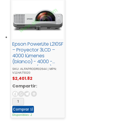
Epson PowerLite L210SF
– Proyector 3LCD –
4000 lúmenes
(blanco) - 4000 -
lúmenes - (color)Full -
SKU: ALFAPRODR02644 | MPN:
HD - (1920 - x -
V11HA75020
$
2,401.82
1080)1080pIEE -
802.11a/b/g/n/ac -
Compartir:
inalámbrico/LAN/Mira
cast
Comprar
🛒
Disponibles: 2