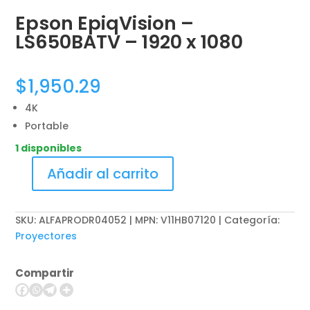
Epson EpiqVision –
LS650BATV – 1920 x 1080
$
1,950.29
4K
Portable
1 disponibles
Añadir al carrito
Epson
EpiqVision
-
SKU:
ALFAPRODR04052 | MPN: V11HB07120
Categoría:
LS650BATV
Proyectores
-
1920
Compartir
x
1080
cantidad