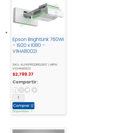
Epson BrightLink 760Wi
– 1920 x 1080 –
V11HA80021
SKU: ALFAPRODR02807 | MPN:
V11HA80021
$
2,799.37
Compartir:
Comprar
🛒
Disponibles: 1