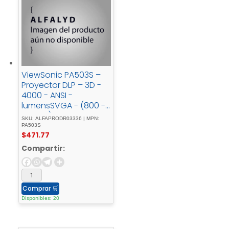
ViewSonic PA503S –
Proyector DLP – 3D -
4000 - ANSI -
lumensSVGA - (800 -
x - 600)4:3con - 1 -
SKU: ALFAPRODR03336 | MPN:
año - de - servicio -
PA503S
$
471.77
de - cambio -
urgente
Compartir:
Comprar
🛒
Disponibles: 20