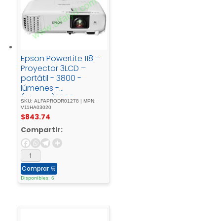
Epson PowerLite 118 –
Proyector 3LCD –
portátil - 3800 -
lúmenes -
(blanco)3800 -
SKU: ALFAPRODR01278 | MPN:
lúmenes - (color)XGA
V11HA03020
$
843.74
- (1024 - x - 768)4:3LAN
Compartir:
Comprar
🛒
Disponibles: 6