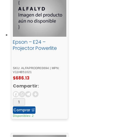
Epson – E24 –
Projector Powerlite
SKU: ALFAPRODR03694 | MPN:
V11HB51021
$
686.13
Compartir:
Comprar
🛒
Disponibles: 2