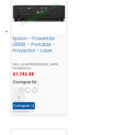
Epson – PowerLite
L895E – Portable -
Proyector - Laser
SKU: ALFAPRODR03392 | MPN:
V11HB24121
$
7,782.68
Compartir:
Comprar
🛒
Disponibles: 1