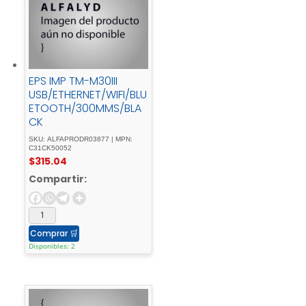
EPS IMP TM-M30III
USB/ETHERNET/WIFI/BLU
ETOOTH/300MMS/BLA
CK
SKU: ALFAPRODR03877 | MPN:
C31CK50052
$
315.04
Compartir:
Comprar
🛒
Disponibles: 2