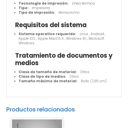
Tecnología de impresión:
Línea térmica
Tipo:
Impresora
Tipo de impresión:
Monocromo
Requisitos del sistema
Sistema operativo requerido:
Linux , Android ,
Apple iOS , Apple MacOS X , Windows 8.1 , Microsoft
Windows
Tratamiento de documentos y
medios
Clase de tamaño de material:
Otros
Clase de tipo de medios:
Otros
Tamaño máximo de material:
Rollo (7,95 cm)
Productos relacionados