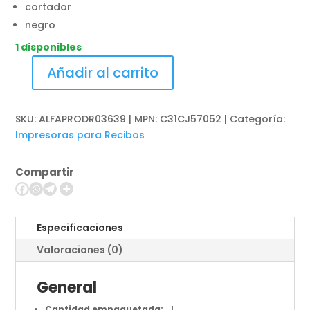
cortador
negro
1 disponibles
Añadir al carrito
Epson
OmniLink
TM-
SKU:
ALFAPRODR03639 | MPN: C31CJ57052
Categoría:
T88VII
Impresoras para Recibos
-
Impresora
Compartir
de
recibos
-
línea
Especificaciones
térmica
Valoraciones (0)
cantidad
General
Cantidad empaquetada:
1