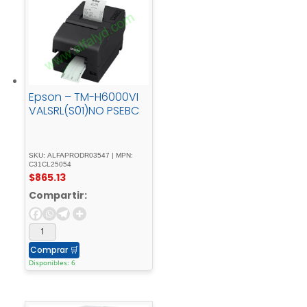
Epson – TM-H6000VI
VALSRL(S01)NO PSEBC
SKU: ALFAPRODR03547 | MPN:
C31CL25054
$
865.13
Compartir:
Comprar
🛒
Disponibles: 6