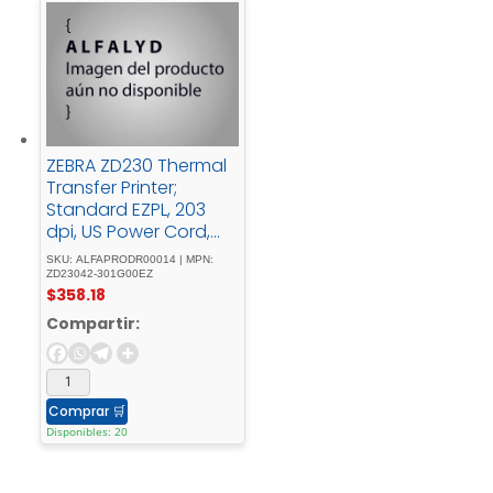
ZEBRA ZD230 Thermal
Transfer Printer;
Standard EZPL, 203
dpi, US Power Cord,
USB
SKU: ALFAPRODR00014 | MPN:
ZD23042-301G00EZ
$
358.18
Compartir:
Comprar
🛒
Disponibles: 20