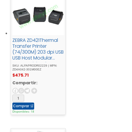
ZEBRA ZD421Thermal
Transfer Printer
(74/300M) 203 dpi USB
USB Host Modular
Connectivity Slot
SKU: ALFAPRODR02229 | MPN:
BTLE5 US Cord Swiss
ZD4A042-301M00EZ
$
475.71
Font EZPL – 6
inches/152 mm
Compartir:
Comprar
🛒
Disponibles: 18