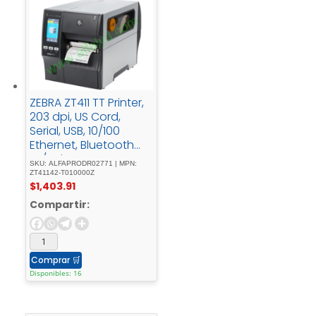
ZEBRA ZT411 TT Printer,
203 dpi, US Cord,
Serial, USB, 10/100
Ethernet, Bluetooth
4.1/MFi, USB Host, EZPL
SKU: ALFAPRODR02771 | MPN:
ZT41142-T010000Z
$
1,403.91
Compartir:
Comprar
🛒
Disponibles: 16