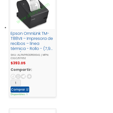
Epson OmniLink TM-
T88VII – Impresora de
recibos – línea
térmica - Rollo - (7,95
- cm)180 - ppphasta -
SKU: ALFAPRODR00041 | MPN:
500 -
C31CJ57052
$
393.05
mm/segundoUSB, -
LANcortadornegro
Compartir:
Comprar
🛒
Disponibles: 1