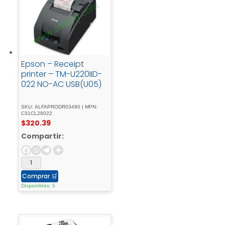
Epson – Receipt
printer – TM-U220IID-
022 NO-AC USB(U05)
SKU: ALFAPRODR03490 | MPN:
C31CL28022
$
320.39
Compartir:
Comprar
🛒
Disponibles: 5