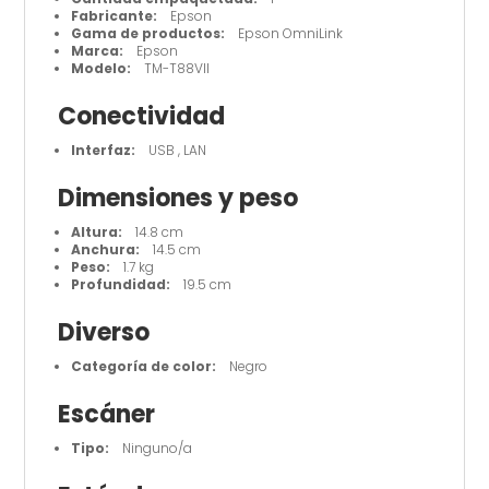
Fabricante:
Epson
Gama de productos:
Epson OmniLink
Marca:
Epson
Modelo:
TM-T88VII
Conectividad
Interfaz:
USB , LAN
Dimensiones y peso
Altura:
14.8 cm
Anchura:
14.5 cm
Peso:
1.7 kg
Profundidad:
19.5 cm
Diverso
Categoría de color:
Negro
Escáner
Tipo:
Ninguno/a