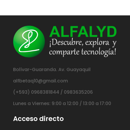
Bolívar-Guaranda. Av. Guayaquil
alfbetaq10@gmail.com
(+593) 0968381844 / 0983635206
Lunes a Viernes: 9:00 a 12:00 / 13:00 a 17:00
Acceso directo