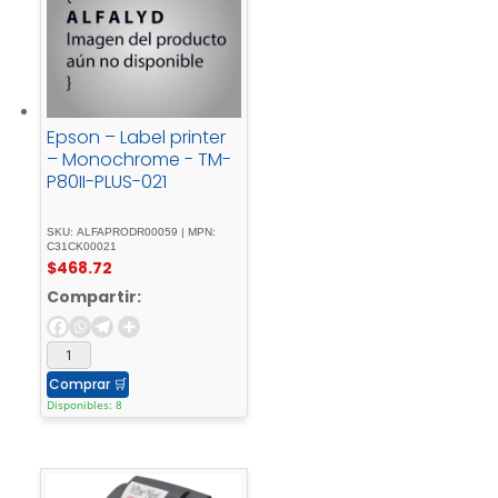
Epson – Label printer
– Monochrome - TM-
P80II-PLUS-021
SKU: ALFAPRODR00059 | MPN:
C31CK00021
$
468.72
Compartir:
Comprar
🛒
Disponibles: 8