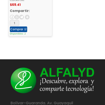
C12C937181
$
69.41
Compartir:
Comprar
🛒
Disponibles: 2
Bolívar-Guaranda. Av. Guayaquil