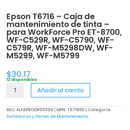
Epson T6716 – Caja de
mantenimiento de tinta –
para WorkForce Pro ET-8700,
WF-C529R, WF-C5790, WF-
C579R, WF-M5298DW, WF-
M5299, WF-M5799
$
30.17
12 disponibles
Epson
Añadir al carrito
T6716
-
Caja
SKU:
ALFAPRODR00304 | MPN: T671600
Categoría:
de
Suministros y Partes de Mantenimiento
mantenimiento
de