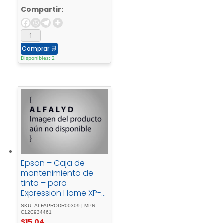
Compartir:
Comprar
🛒
Disponibles: 2
Epson – Caja de
mantenimiento de
tinta – para
Expression Home XP-
3155, 4155; WorkForce
SKU: ALFAPRODR00309 | MPN:
WF-2810, 2840, 2845,
C12C934461
$
15.04
2850, 2870, 2950