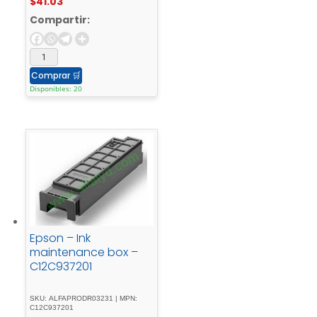
$
41.03
WF-C878
Compartir:
Comprar
🛒
Disponibles: 20
Epson – Ink
maintenance box –
C12C937201
SKU: ALFAPRODR03231 | MPN:
C12C937201