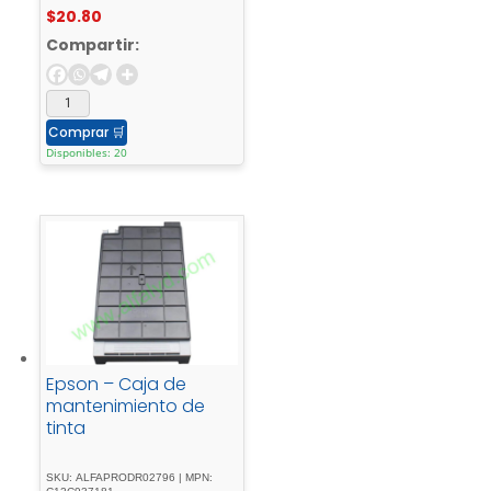
$
20.80
R5690, WP-4015, 4025,
4525, M4525
Compartir:
Comprar
🛒
Disponibles: 20
Epson – Caja de
mantenimiento de
tinta
SKU: ALFAPRODR02796 | MPN: