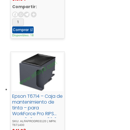
Compartir:
Comprar
🛒
Disponibles: 18
Epson T6714 – Caja de
mantenimiento de
tinta – para
WorkForce Pro RIPS
WF-C879, WF-C8610,
SKU: ALFAPRODR03120 | MPN:
WF-C869, WF-C8690,
T671400