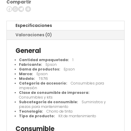
Compartir
tinta
-
para
WorkForce
Especificaciones
Pro
Valoraciones (0)
ET-
8700,
General
WF-
C529R,
Cantidad empaquetada:
1
WF-
Fabricante:
Epson
Gama de productos:
Epson
C5790,
Marca:
Epson
WF-
Modelo:
T6716
C579R,
Categoría de accesorio:
Consumibles para
impresión
WF-
Clase de consumible de impresora:
M5298DW,
Consumibles y kits
Subcategoría de consumible:
Suministros y
WF-
piezas para mantenimiento
M5299,
Tecnología:
Chorro de tinta
Tipo de producto:
Kit de mantenimiento
WF-
M5799
Consumible
cantidad