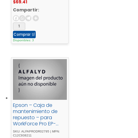
$
69.41
Compartir:
Comprar
🛒
Disponibles: 3
Epson – Caja de
mantenimiento de
repuesto – para
WorkForce Pro EP-
C800, WF-C5390
SKU: ALFAPRODR02795 | MPN:
C12C938211