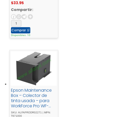
$
33.95
Compartir:
Comprar
🛒
Disponibles: 10
Epson Maintenance
Box – Colector de
tinta usada – para
WorkForce Pro WF-
4630, 5190, 5690,
SKU: ALFAPRODR02271 | MPN:
M5190, M5690, R5190,
T671000