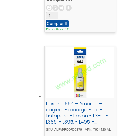
Comprar
🛒
Disponibles: 17
Epson T664 – Amarillo –
original - recarga - de -
tintapara - Epson - L380, -
L386, - L395, - L495; -
EcoTank - ET-2600, - 2650, -
SKU: ALFAPRODR00376 | MPN: T664420-AL
L1455, - L396, - L606, - L656