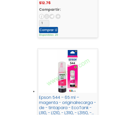
$
12.76
Compartir:
Comprar
🛒
Disponibles: 20
Epson 544 – 65 ml –
magenta - originalrecarga -
de - tintapara - EcoTank -
L1110, - L1210, - L3110, - L3150, -