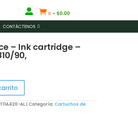


$
0.00
0
-
CONTÁCTENOS
e – Ink cartridge –
10/90,
carrito
 T11A420-AL
Categoría:
Cartuchos de