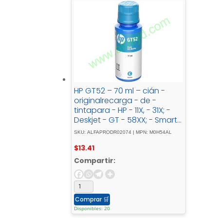
HP GT52 – 70 ml – cián -
originalrecarga - de -
tintapara - HP - 11X, - 31X; -
Deskjet - GT - 58XX; - Smart -
Tank - 500, - 51X, - 530, -
SKU: ALFAPRODR02074 | MPN: M0H54AL
6001, - 615, - 70XX, - 73XX, -
$
13.41
76XX
Compartir:
Comprar
🛒
Disponibles: 20