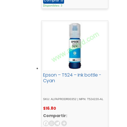
Comprar
🛒
Disponibles: 3
Epson – T524 – Ink bottle -
Cyan
SKU: ALFAPRODR00352 | MPN: T524220-AL
$
16.80
Compartir: