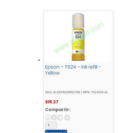
Epson – T524 – Ink refill -
Yellow
SKU: ALFAPRODR02799 | MPN: T524420-AL
$
16.27
Compartir: