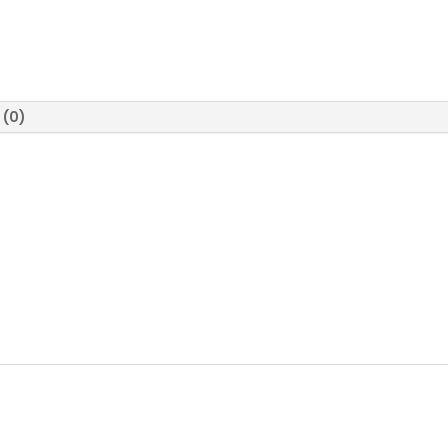
C5810/90,
cantidad
 (0)