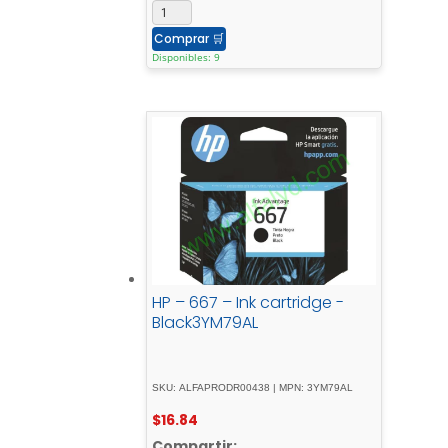
Comprar
🛒
Disponibles: 9
HP – 667 – Ink cartridge -
Black3YM79AL
SKU: ALFAPRODR00438 | MPN: 3YM79AL
$
16.84
Compartir: