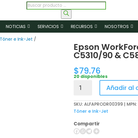
Búsqueda
de
productos
NOTICIAS
SERVICIOS
RECURSOS
NOSOTROS
Tóner e Ink-Jet
/
Epson WorkForc
C5310/90 & C58
$
79.76
20 disponibles
Epson
Añadir al 
WorkForce
-
SKU:
ALFAPRODR00399 | MPN:
Ink
Tóner e Ink-Jet
cartridge
-
Compartir
C5310/90
&