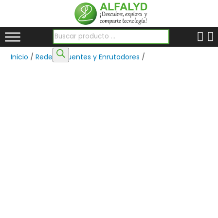
Búsqueda de productos
Inicio
/
Redes
/
Puentes y Enrutadores
/