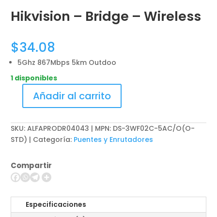
Hikvision – Bridge – Wireless
$
34.08
5Ghz 867Mbps 5km Outdoo
1 disponibles
Añadir al carrito
Hikvision
-
Bridge
SKU:
ALFAPRODR04043 | MPN: DS-3WF02C-5AC/O(O-
-
STD)
Categoría:
Puentes y Enrutadores
Wireless
cantidad
Compartir
Especificaciones