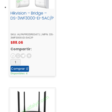
Hikvision – Bridge –
DS-3WF3000-EI-5AC/P
SKU: ALFAPRODR03471 | MPN: DS-
3WF3000-EI-5AC/P
$
88.06
Compartir:
Comprar
🛒
Disponibles: 4