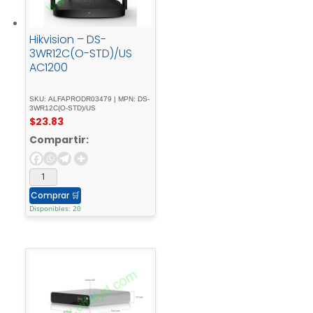
Hikvision – DS-
3WR12C(O-STD)/US
AC1200
SKU: ALFAPRODR03479 | MPN: DS-
3WR12C(O-STD)/US
$
23.83
Compartir:
Comprar
🛒
Disponibles: 20