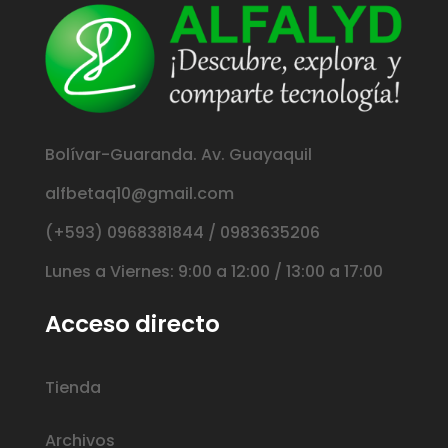
Bolívar-Guaranda. Av. Guayaquil
alfbetaq10@gmail.com
(+593) 0968381844 / 0983635206
Lunes a Viernes: 9:00 a 12:00 / 13:00 a 17:00
Acceso directo
Tienda
Archivos