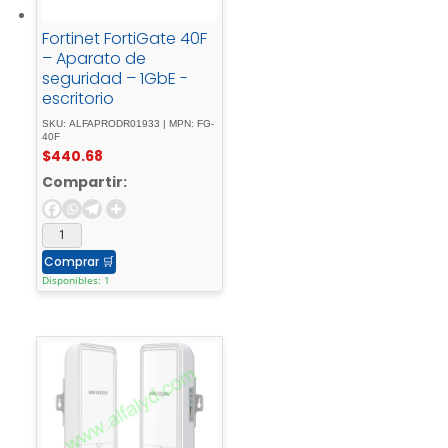
Fortinet FortiGate 40F
– Aparato de
seguridad – 1GbE -
escritorio
SKU: ALFAPRODR01933 | MPN: FG-
40F
$
440.68
Compartir:
Comprar
🛒
Disponibles: 1