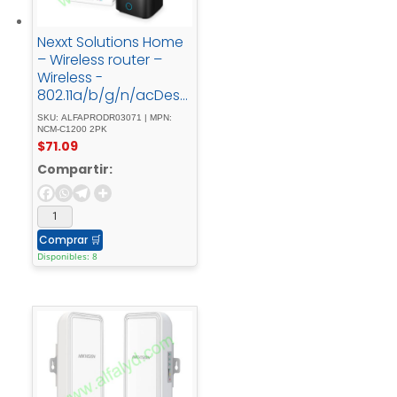
Nexxt Solutions Home
– Wireless router –
Wireless -
802.11a/b/g/n/acDeskt
op2 - pack
SKU: ALFAPRODR03071 | MPN:
NCM-C1200 2PK
$
71.09
Compartir:
Comprar
🛒
Disponibles: 8