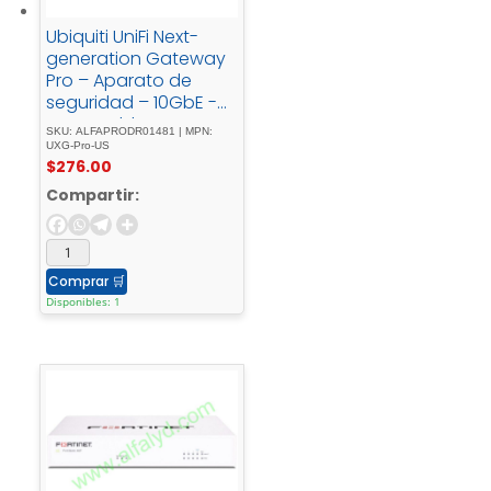
Ubiquiti UniFi Next-
generation Gateway
Pro – Aparato de
seguridad – 10GbE -
1Umontable - en -
SKU: ALFAPRODR01481 | MPN:
bastidor
UXG-Pro-US
$
276.00
Compartir:
Comprar
🛒
Disponibles: 1