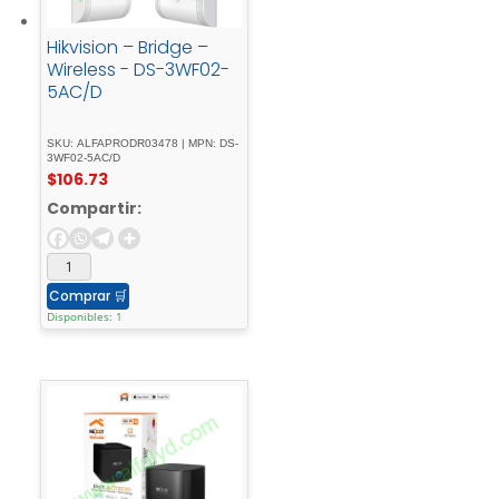
Hikvision – Bridge –
Wireless - DS-3WF02-
5AC/D
SKU: ALFAPRODR03478 | MPN: DS-
3WF02-5AC/D
$
106.73
Compartir:
Comprar
🛒
Disponibles: 1