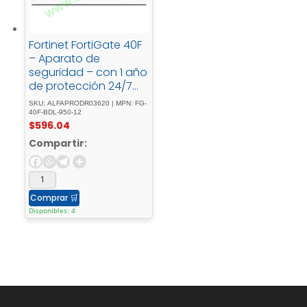
*CloudKey+ - solo -
admite - unidades -
que - pueden -
Fortinet FortiGate 40F
funcionar - con -
– Aparato de
alimentación - de - 5
seguridad – con 1 año
- V. - Las - unidades -
de protección 24/7
que - requieren -
FortiCare y Forticare
alimentación -
SKU: ALFAPRODR03620 | MPN: FG-
Unified (UTM) -
40F-BDL-950-12
adicional - no - son -
$
596.04
1GbEescritorio
compatibles
Compartir:
Comprar
🛒
Disponibles: 4