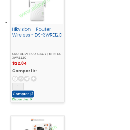
Hikvision – Router –
Wireless - DS-3WRE12C
SKU: ALFAPRODR03477 | MPN: DS-
3WRE12C
$
22.84
Compartir:
Comprar
🛒
Disponibles: 9