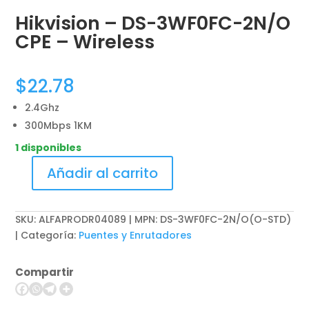
Hikvision – DS-3WF0FC-2N/O
CPE – Wireless
$
22.78
2.4Ghz
300Mbps 1KM
1 disponibles
Añadir al carrito
Hikvision
-
DS-
SKU:
ALFAPRODR04089 | MPN: DS-3WF0FC-2N/O(O-STD)
3WF0FC-
Categoría:
Puentes y Enrutadores
2N/O
CPE
Compartir
-
Wireless
cantidad