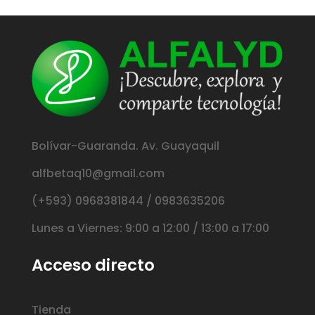
Bolívar-Guaranda. Av. Guayaquil
alfbetaq10@gmail.com
(+593) 0968381844 / 0983635206
Lunes a Viernes: 9:00 a 12:00 / 13:00 a 17:00
Acceso directo
Tienda