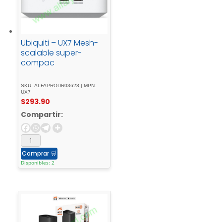
Ubiquiti – UX7 Mesh-
scalable super-
compac
SKU: ALFAPRODR03628 | MPN:
UX7
$
293.90
Compartir:
Comprar
🛒
Disponibles: 2