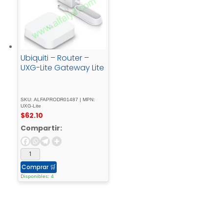
Ubiquiti – Router –
UXG-Lite Gateway Lite
SKU: ALFAPRODR01487 | MPN:
UXG-Lite
$
62.10
Compartir:
Comprar
🛒
Disponibles: 4