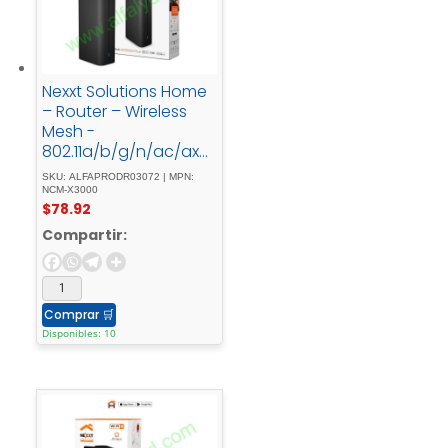
Nexxt Solutions Home
– Router – Wireless
Mesh -
802.11a/b/g/n/ac/axD
esktop
SKU: ALFAPRODR03072 | MPN:
NCM-X3000
$
78.92
Compartir:
Comprar
🛒
Disponibles: 10