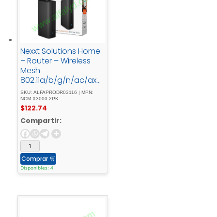
Nexxt Solutions Home
– Router – Wireless
Mesh -
802.11a/b/g/n/ac/axD
esktop2 - pack
SKU: ALFAPRODR03116 | MPN:
NCM-X3000 2PK
$
122.74
Compartir:
Comprar
🛒
Disponibles: 4