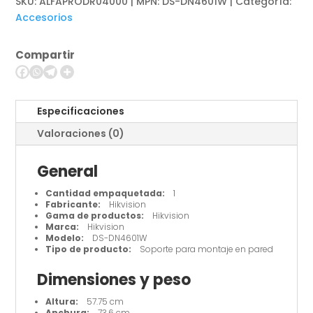
SKU:
ALFAPRODR04000 | MPN: DS-DN4601W
Categoría:
-
Accesorios
Componente
para
Compartir
montaje
(abrazadera)
-
para
Especificaciones
pantalla
Valoraciones (0)
LCD
cantidad
General
Cantidad empaquetada:
1
Fabricante:
Hikvision
Gama de productos:
Hikvision
Marca:
Hikvision
Modelo:
DS-DN4601W
Tipo de producto:
Soporte para montaje en pared
Dimensiones y peso
Altura:
57.75 cm
Anchura:
73.6 cm