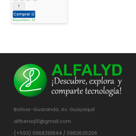
Comprar
🛒
Disponibles: 20
Bolívar-Guaranda. Av. Guayaquil
alfbetaq10@gmail.com
(+593) 0968381844 / 0983635206