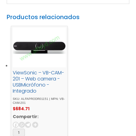
Productos relacionados
ViewSonic – VB-CAM-
201 – Web camera -
USBMicrófono -
Integrado
SKU: ALFAPRODR01151 | MPN: VB-
CAM-201
$
684.71
Compartir: