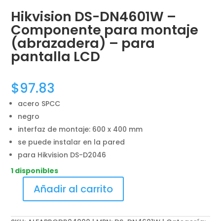
Hikvision DS-DN4601W –
Componente para montaje
(abrazadera) – para
pantalla LCD
$
97.83
acero SPCC
negro
interfaz de montaje: 600 x 400 mm
se puede instalar en la pared
para Hikvision DS-D2046
1 disponibles
Añadir al carrito
Hikvision
DS-
DN4601W