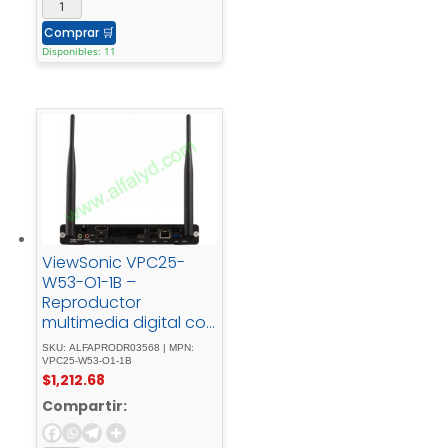
Comprar
🛒
Disponibles: 11
ViewSonic VPC25-
W53-O1-1B –
Reproductor
multimedia digital con
ranura – 16 GB RAM -
SKU: ALFAPRODR03568 | MPN:
Intel - Core - i5SSD256
VPC25-W53-O1-1B
$
1,212.68
- GBedición -
Windows - 10 - Pro -
Compartir:
de - 64 - bits4K - UHD
- (2160p)