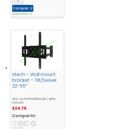
Comprar
🛒
Disponibles: 6
Xtech – Wall mount
bracket – Tilt/Swivel
32-55″
SKU: ALFAPRODR00188 | MPN:
XTA-425
$
24.76
Compartir: