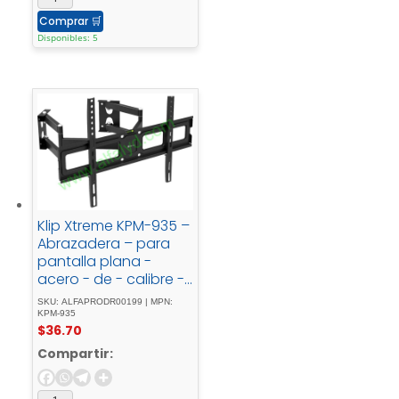
Comprar
🛒
Disponibles: 5
Klip Xtreme KPM-935 –
Abrazadera – para
pantalla plana -
acero - de - calibre -
pesadonegrotamaño
SKU: ALFAPRODR00199 | MPN:
- de - pantalla: -
KPM-935
$
36.70
32"-65"se - puede -
instalar - en - la -
Compartir:
pared