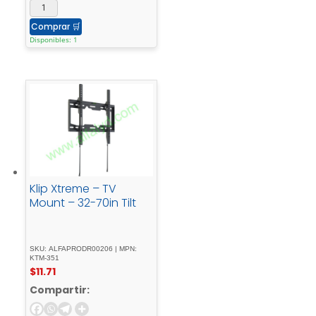
Comprar
🛒
Disponibles: 1
Klip Xtreme – TV
Mount – 32-70in Tilt
SKU: ALFAPRODR00206 | MPN:
KTM-351
$
11.71
Compartir: