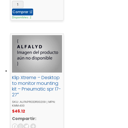
Comprar
🛒
Disponibles: 2
Klip Xtreme – Desktop
to monitor mounting
kit – Pneumatic spr 17-
27″
SKU: ALFAPRODR00209 | MPN:
KMM-400
$
46.12
Compartir: