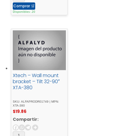
Comprar
🛒
Disponibles: 20
Xtech – Wall mount
bracket – Tilt 32-90″
XTA-380
SKU: ALFAPRODR01749 | MPN:
XTA-380
$
19.86
Compartir: