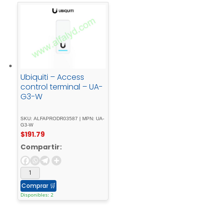
Ubiquiti – Access
control terminal – UA-
G3-W
SKU: ALFAPRODR03587 | MPN: UA-
G3-W
$
191.79
Compartir:
Comprar
🛒
Disponibles: 2