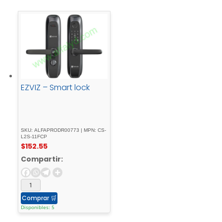
EZVIZ – Smart lock
SKU: ALFAPRODR00773 | MPN: CS-
L2S-11FCP
$
152.55
Compartir:
Comprar
🛒
Disponibles: 5