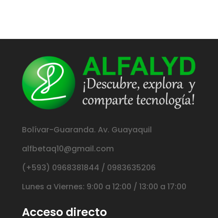
Bolívar-Guaranda. Av. Guayaquil
alfbetaq10@gmail.com
(+593) 0968381844 / 0983635206
Lunes a Viernes: 9:00 a 12:00 / 13:00 a 17:00
Acceso directo