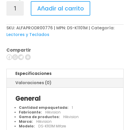
Hikvision
Añadir al carrito
DS-
K1101M
Mifare
SKU:
ALFAPRODR00776 | MPN: DS-K1101M
Categoría:
-
Lectores y Teclados
Lector
de
Compartir
tarjetas
inteligentes
-
RS-
Especificaciones
485,
Valoraciones (0)
SIA
26-
General
bit
Wiegand,
Cantidad empaquetada:
1
SIA
Fabricante:
Hikvision
Gama de productos:
Hikvision
34-
Marca:
Hikvision
bit
Modelo:
DS-K1101M Mifare