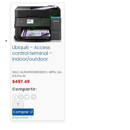
Ubiquiti – Access
control terminal –
indoor/outdoor
SKU: ALFAPRODR03665 | MPN: UA-
G3-Pro-W
$
497.49
Compartir:
Comprar
🛒
Disponibles: 1