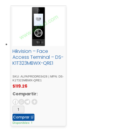
Hikvision – Face
Access Terminal – DS-
K1T323MBWX-QRE1
SKU: ALFAPRODR03428 | MPN: DS-
K1T323MBWX-QRE1
$
119.26
Compartir:
Comprar
🛒
Disponibles: 1