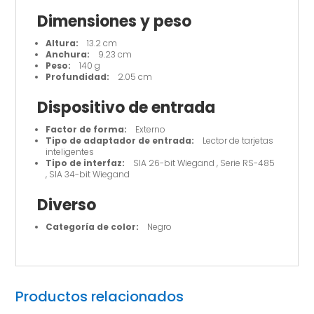
Wiegand
Dimensiones y peso
cantidad
Altura:
13.2 cm
Anchura:
9.23 cm
Peso:
140 g
Profundidad:
2.05 cm
Dispositivo de entrada
Factor de forma:
Externo
Tipo de adaptador de entrada:
Lector de tarjetas
inteligentes
Tipo de interfaz:
SIA 26-bit Wiegand , Serie RS-485
, SIA 34-bit Wiegand
Diverso
Categoría de color:
Negro
Productos relacionados