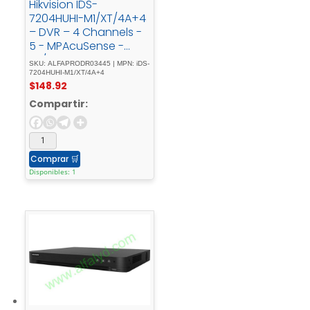
Hikvision IDS-
7204HUHI-M1/XT/4A+4
– DVR – 4 Channels -
5 - MPAcuSense -
4E/4S - Alarma
SKU: ALFAPRODR03445 | MPN: iDS-
7204HUHI-M1/XT/4A+4
$
148.92
Compartir:
Comprar
🛒
Disponibles: 1