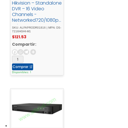
Hikvision – Standalone
DVR – 16 Video
Channels -
Networked720/1080p
- Lite
SKU: ALFAPRODR01816 | MPN: DS-
7216HGHI-M1
$
121.53
Compartir:
Comprar
🛒
Disponibles: 1