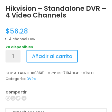
Hikvision – Standalone DVR –
4 Video Channels
$
56.28
4 channel DVR
20 disponibles
Hikvision
Añadir al carrito
-
Standalone
DVR
SKU:
ALFAPRODR03681 | MPN: DS-7104HGHI-M1STD
-
Categoría:
DVRs
4
Video
Compartir
Channels
cantidad