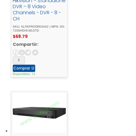
Hikvision – Standalone
DVR – 8 Video
Channels - DVR - 8 -
CH
SKU: ALFAPRODR03442 | MPN: DS-
7208HGHI-M1STD
$
68.79
Compartir:
Comprar
🛒
Disponibles: 12