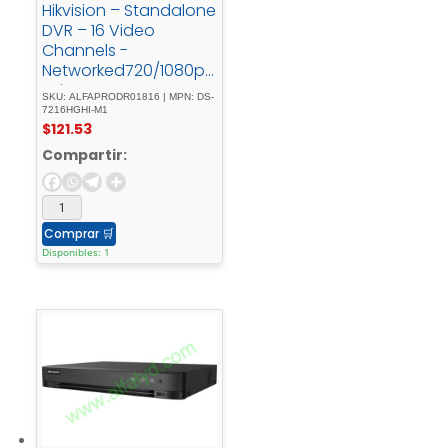
Hikvision – Standalone
DVR – 16 Video
Channels -
Networked720/1080p
- Lite
SKU: ALFAPRODR01816 | MPN: DS-
7216HGHI-M1
$
121.53
Compartir:
Comprar
🛒
Disponibles: 1