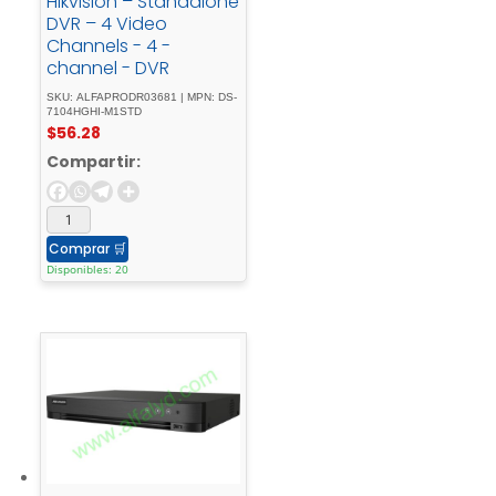
Hikvision – Standalone
DVR – 4 Video
Channels - 4 -
channel - DVR
SKU: ALFAPRODR03681 | MPN: DS-
7104HGHI-M1STD
$
56.28
Compartir:
Comprar
🛒
Disponibles: 20