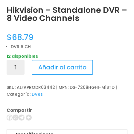
Hikvision – Standalone DVR –
8 Video Channels
$
68.79
DVR 8 CH
12 disponibles
Hikvision
Añadir al carrito
-
Standalone
DVR
SKU:
ALFAPRODR03442 | MPN: DS-7208HGHI-M1STD
-
Categoría:
DVRs
8
Video
Compartir
Channels
cantidad