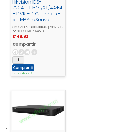
Hikvision IDS-
7204HUHI-M1/XT/4A+4
– DVR – 4 Channels -
5 - MPAcuSense -
4E/4S - Alarma
SKU: ALFAPRODR03445 | MPN: iDS-
7204HUHI-M1/XT/4A+4
$
148.92
Compartir:
Comprar
🛒
Disponibles: 1