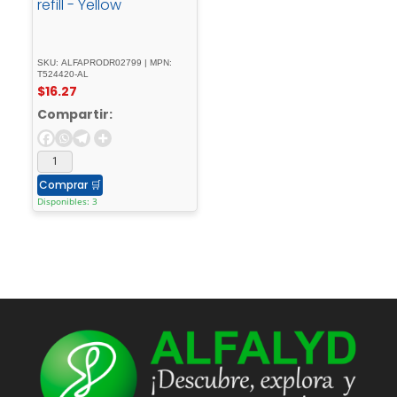
refill - Yellow
SKU: ALFAPRODR02799 | MPN:
T524420-AL
$
16.27
Compartir:
Comprar
🛒
Disponibles: 3