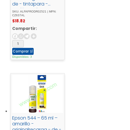
de - tintapara -
Deskjet - Ink -
SKU: ALFAPRODR02521 | MPN:
Advantage - Ultra -
CZ637AL
$
18.82
2529, - Ink -
Advantage - Ultra -
Compartir:
57XX, - Ultra - Ink -
Advantage - 2029
Comprar
🛒
Disponibles: 3
Epson 544 – 65 ml –
amarillo -
originalrecarga - de -