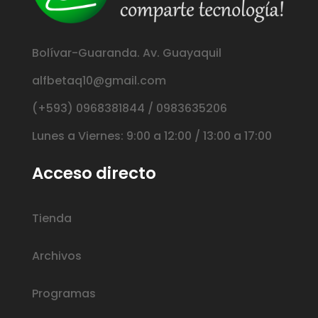
Bolívar-Guaranda. Av. Guayaquil
alfbetaq10@gmail.com
(+593) 0968381844 / 0983635206
Lunes a Viernes: 9:00 a 12:00 / 13:00 a 17:00
Acceso directo
Tienda
Archivos
Programas