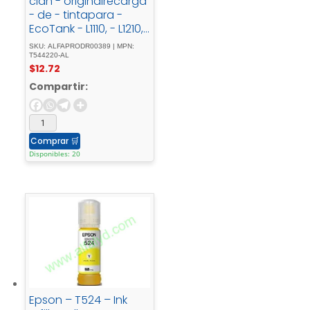
cián - originalrecarga
- de - tintapara -
EcoTank - L1110, - L1210,
- L3110, - L3150, - L3210,
SKU: ALFAPRODR00389 | MPN:
- L3250, - L3260, -
T544220-AL
$
12.72
L5290
Compartir:
Comprar
🛒
Disponibles: 20
Epson – T524 – Ink