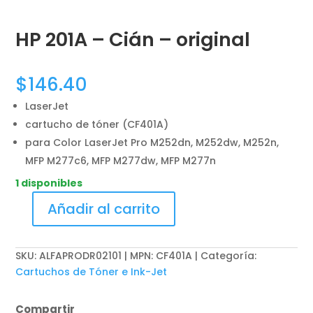
HP 201A – Cián – original
$
146.40
LaserJet
cartucho de tóner (CF401A)
para Color LaserJet Pro M252dn, M252dw, M252n,
MFP M277c6, MFP M277dw, MFP M277n
1 disponibles
Añadir al carrito
HP
201A
-
SKU:
ALFAPRODR02101 | MPN: CF401A
Categoría:
Cián
Cartuchos de Tóner e Ink-Jet
-
original
Compartir
cantidad