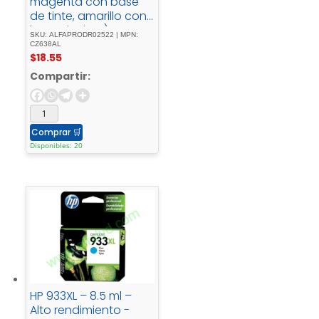
magenta con base
de tinte, amarillo con
base de tinte) –
SKU: ALFAPRODR02522 | MPN:
original - Ink -
CZ638AL
$
18.55
Advantagecartucho -
de - tintapara -
Compartir:
Deskjet - Ink -
Advantage - Ultra -
2529, - Ink -
Advantage - Ultra -
Comprar
🛒
4729
Disponibles: 20
HP 933XL – 8.5 ml –
Alto rendimiento -