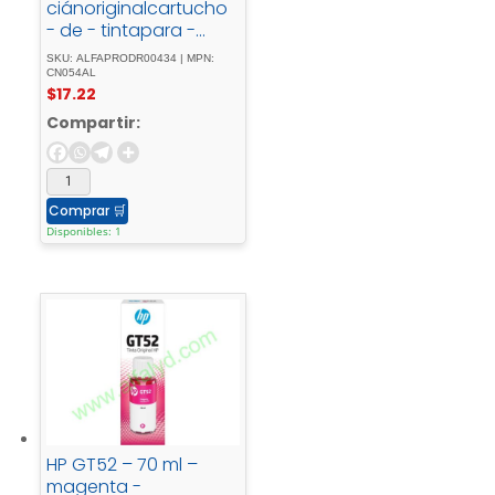
ciánoriginalcartucho
- de - tintapara -
Officejet - 6100, -
SKU: ALFAPRODR00434 | MPN:
6600 - H711a, - 6700, -
CN054AL
$
17.22
7110, - 7510, - 7610, -
7612
Compartir:
Comprar
🛒
Disponibles: 1
HP GT52 – 70 ml –
magenta -