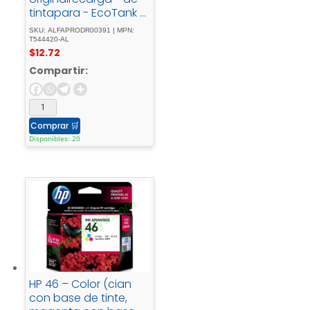
tintapara - EcoTank -
L1110, - L1210, - L3110, -
SKU: ALFAPRODR00391 | MPN:
L3150, - L3210, - L3250, -
T544420-AL
$
12.72
L3260, - L5290
Compartir:
Comprar
🛒
Disponibles: 20
HP 46 – Color (cian
con base de tinte,