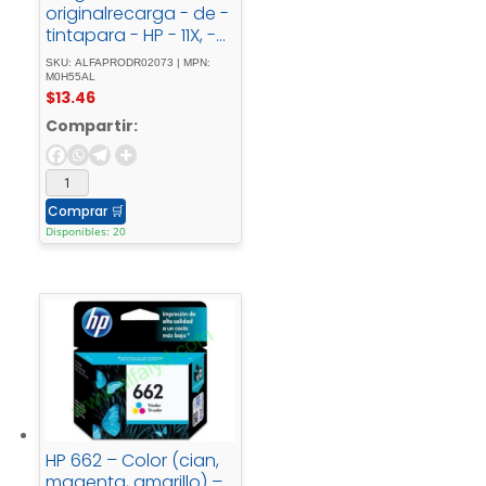
originalrecarga - de -
tintapara - HP - 11X, -
31X; - Deskjet - GT -
SKU: ALFAPRODR02073 | MPN:
58XX; - Smart - Tank -
M0H55AL
$
13.46
500, - 51X, - 530, -
6001, - 615, - 70XX, -
Compartir:
73XX, - 76XX
Comprar
🛒
Disponibles: 20
HP 662 – Color (cian,
magenta, amarillo) –