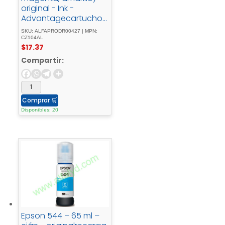
original - Ink -
Advantagecartucho -
de - tintapara -
SKU: ALFAPRODR00427 | MPN:
Deskjet - 1516, - Ink -
CZ104AL
$
17.37
Advantage - 15XX, -
Ink - Advantage -
Compartir:
35XX, - Ink -
Advantage - 4645
Comprar
🛒
Disponibles: 20
Epson 544 – 65 ml –