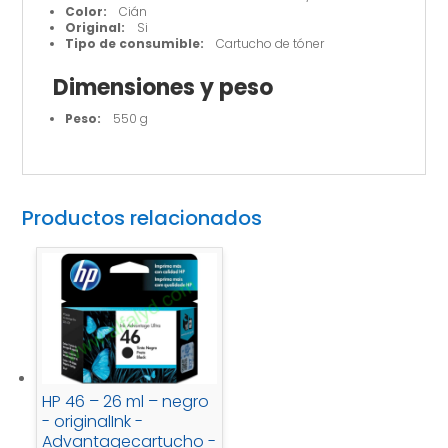
Color:
Cián
Original:
Si
Tipo de consumible:
Cartucho de tóner
Dimensiones y peso
Peso:
550 g
Productos relacionados
HP 46 – 26 ml – negro
- originalInk -
Advantagecartucho -