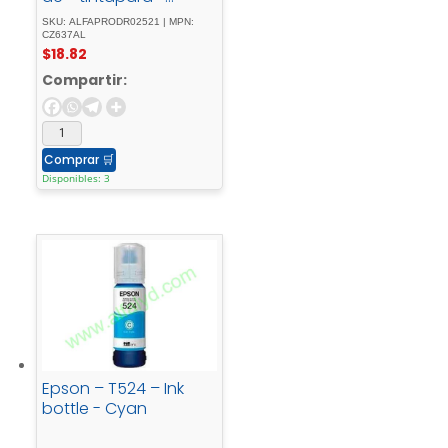
Deskjet - Ink -
SKU: ALFAPRODR02521 | MPN:
Advantage - Ultra -
CZ637AL
$
18.82
2529, - Ink -
Advantage - Ultra -
Compartir:
57XX, - Ultra - Ink -
Advantage - 2029
Comprar
🛒
Disponibles: 3
Epson – T524 – Ink
bottle - Cyan