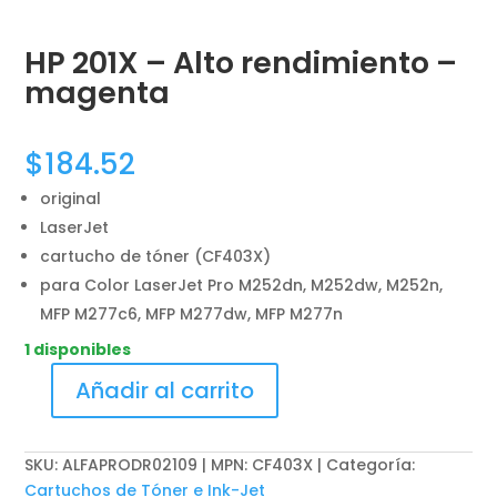
HP 201X – Alto rendimiento –
magenta
$
184.52
original
LaserJet
cartucho de tóner (CF403X)
para Color LaserJet Pro M252dn, M252dw, M252n,
MFP M277c6, MFP M277dw, MFP M277n
1 disponibles
Añadir al carrito
HP
201X
-
SKU:
ALFAPRODR02109 | MPN: CF403X
Categoría:
Alto
Cartuchos de Tóner e Ink-Jet