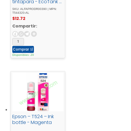
tintapara - EcoTank -
L1110, - L1210, - L3110, -
SKU: ALFAPRODR00390 | MPN:
L3150, - L3210, - L3250, -
T544320-AL
$
12.72
L3260, - L5290
Compartir:
Comprar
🛒
Disponibles: 20
Epson – T524 – Ink
bottle - Magenta