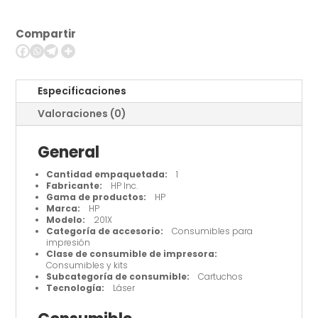
rendimiento
-
Compartir
magenta
cantidad
Especificaciones
Valoraciones (0)
General
Cantidad empaquetada:
1
Fabricante:
HP Inc.
Gama de productos:
HP
Marca:
HP
Modelo:
201X
Categoría de accesorio:
Consumibles para
impresión
Clase de consumible de impresora:
Consumibles y kits
Subcategoría de consumible:
Cartuchos
Tecnología:
Láser