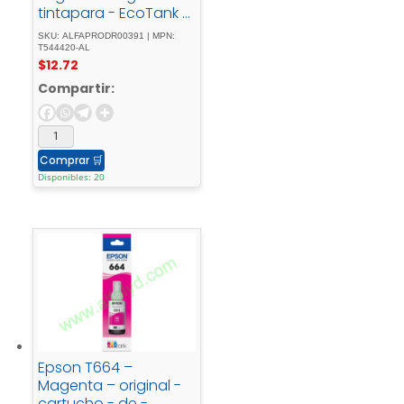
tintapara - EcoTank -
L1110, - L1210, - L3110, -
SKU: ALFAPRODR00391 | MPN:
L3150, - L3210, - L3250, -
T544420-AL
$
12.72
L3260, - L5290
Compartir:
Comprar
🛒
Disponibles: 20
Epson T664 –
Magenta – original -
cartucho - de -