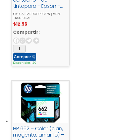
tintapara - Epson -
L380, - L386, - L395, -
SKU: ALFAPRODR00375 | MPN:
L495; - EcoTank - ET-
T664320-AL
$
12.96
2600, - 2650, - L1455, -
L396, - L606, - L656
Compartir:
Comprar
🛒
Disponibles: 20
HP 662 – Color (cian,
magenta, amarillo) –