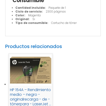
Consumible
Cantidad incluida:
Paquete de 1
Ciclo de servicio:
2300 páginas
Color:
Magenta
Original:
Si
Tipo de consumible:
Cartucho de tóner
Productos relacionados
HP 154A – Rendimiento
medio – negro -
originalrecarga - de -
tónerpara - LaserJet -