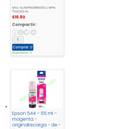
SKU: ALFAPRODR00352 | MPN:
T524220-AL
$
16.80
Compartir:
Comprar
🛒
Disponibles: 9
Epson 544 – 65 ml –
magenta -
originalrecarga - de -