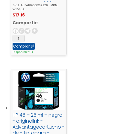
Tank - MFP - 1602w, -
SKU: ALFAPRODR02129 | MPN:
MFP - 1604w, - MFP -
W1540A
$
17.16
2602dn, - MFP -
2604sdw, - MFP -
Compartir:
2606dn, - MFP -
2606sdw
Comprar
🛒
Disponibles: 3
HP 46 – 26 ml – negro
- originalInk -
Advantagecartucho -
de - tintapara -