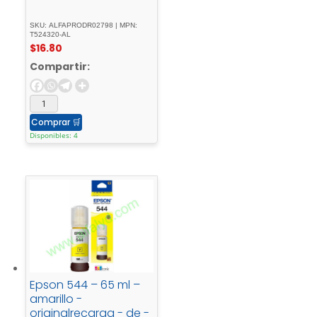
SKU: ALFAPRODR02798 | MPN:
T524320-AL
$
16.80
Compartir:
Comprar
🛒
Disponibles: 4
Epson 544 – 65 ml –
amarillo -
originalrecarga - de -