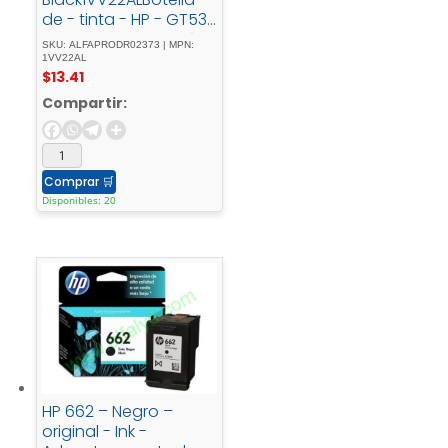
de - tinta - HP - GT53
- Negro - 4,000 - Págs
SKU: ALFAPRODR02373 | MPN:
1VV22AL
$
13.41
Compartir:
Comprar
🛒
Disponibles: 20
HP 662 – Negro –
original - Ink -