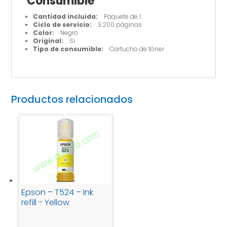
Consumible
Cantidad incluida:
Paquete de 1
Ciclo de servicio:
3.200 páginas
Color:
Negro
Original:
Si
Tipo de consumible:
Cartucho de tóner
Productos relacionados
Epson – T524 – Ink
refill - Yellow