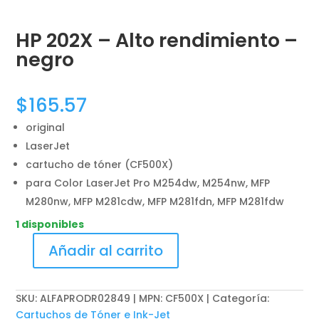
HP 202X – Alto rendimiento –
negro
$
165.57
original
LaserJet
cartucho de tóner (CF500X)
para Color LaserJet Pro M254dw, M254nw, MFP
M280nw, MFP M281cdw, MFP M281fdn, MFP M281fdw
1 disponibles
Añadir al carrito
HP
202X
-
SKU:
ALFAPRODR02849 | MPN: CF500X
Categoría:
Alto
Cartuchos de Tóner e Ink-Jet