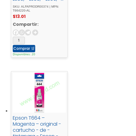
L495; - EcoTank - ET-
SKU: ALFAPRODR00374 | MPN:
2600, - 2650, - L1455, -
T664220-AL
$
13.01
L396, - L606, - L656
Compartir:
Comprar
🛒
Disponibles: 20
Epson T664 –
Magenta – original -
cartucho - de -