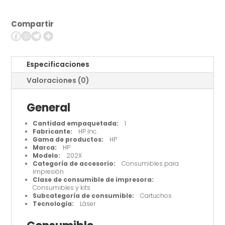
rendimiento
-
Compartir
negro
cantidad
Especificaciones
Valoraciones (0)
General
Cantidad empaquetada:
1
Fabricante:
HP Inc.
Gama de productos:
HP
Marca:
HP
Modelo:
202X
Categoría de accesorio:
Consumibles para
impresión
Clase de consumible de impresora:
Consumibles y kits
Subcategoría de consumible:
Cartuchos
Tecnología:
Láser