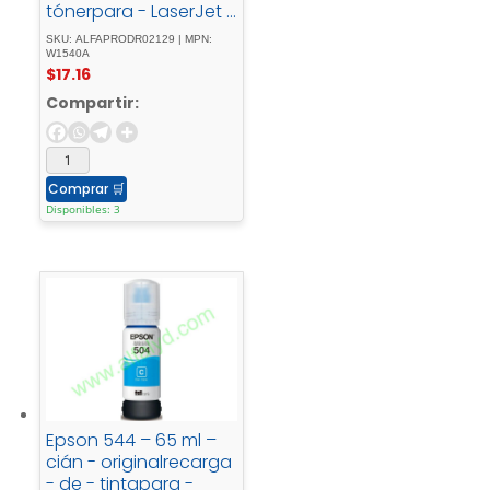
tónerpara - LaserJet -
Tank - MFP - 1602w, -
SKU: ALFAPRODR02129 | MPN:
MFP - 1604w, - MFP -
W1540A
$
17.16
2602dn, - MFP -
2604sdw, - MFP -
Compartir:
2606dn, - MFP -
2606sdw
Comprar
🛒
Disponibles: 3
Epson 544 – 65 ml –
cián - originalrecarga
- de - tintapara -