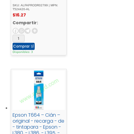
SKU: ALFAPRODR02799 | MPN:
T524420-AL
$
16.27
Compartir:
Comprar
🛒
Disponibles: 3
Epson T664 – Cián –
original - recarga - de
- tintapara - Epson -
L380, - L386, - L395, -