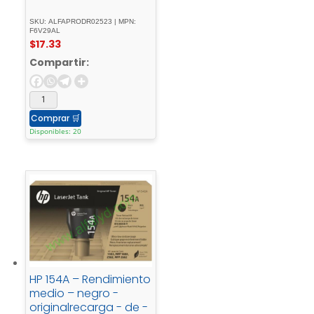
SKU: ALFAPRODR02523 | MPN:
F6V29AL
$
17.33
Compartir:
Comprar
🛒
Disponibles: 20
HP 154A – Rendimiento
medio – negro -
originalrecarga - de -