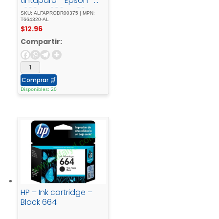
tintapara - Epson -
L380, - L386, - L395, -
SKU: ALFAPRODR00375 | MPN:
L495; - EcoTank - ET-
T664320-AL
$
12.96
2600, - 2650, - L1455, -
L396, - L606, - L656
Compartir:
Comprar
🛒
Disponibles: 20
HP – Ink cartridge –
Black 664