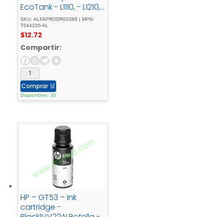
EcoTank - L1110, - L1210,
- L3110, - L3150, - L3210,
SKU: ALFAPRODR00389 | MPN:
- L3250, - L3260, -
T544220-AL
$
12.72
L5290
Compartir:
Comprar
🛒
Disponibles: 20
HP – GT53 – Ink
cartridge -
Black1VV22ALBotella -