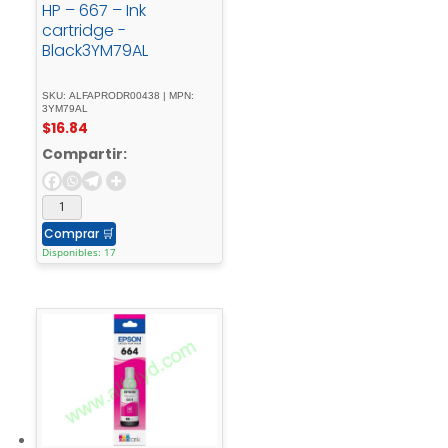
HP – 667 – Ink
cartridge -
Black3YM79AL
SKU: ALFAPRODR00438 | MPN:
3YM79AL
$
16.84
Compartir:
Comprar
🛒
Disponibles: 17