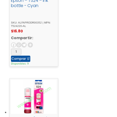
Epson – T524 – Ink
bottle - Cyan
SKU: ALFAPRODR00352 | MPN:
T524220-AL
$
16.80
Compartir:
Comprar
🛒
Disponibles: 9