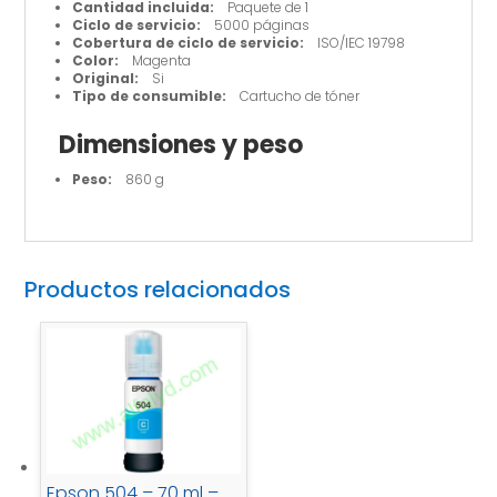
Cantidad incluida:
Paquete de 1
Ciclo de servicio:
5000 páginas
Cobertura de ciclo de servicio:
ISO/IEC 19798
Color:
Magenta
Original:
Si
Tipo de consumible:
Cartucho de tóner
Dimensiones y peso
Peso:
860 g
Productos relacionados
Epson 504 – 70 ml –