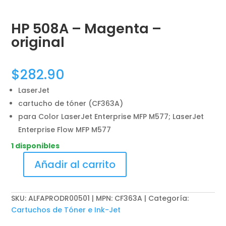
HP 508A – Magenta –
original
$
282.90
LaserJet
cartucho de tóner (CF363A)
para Color LaserJet Enterprise MFP M577; LaserJet
Enterprise Flow MFP M577
1 disponibles
Añadir al carrito
HP
508A
-
SKU:
ALFAPRODR00501 | MPN: CF363A
Categoría:
Magenta
Cartuchos de Tóner e Ink-Jet
-