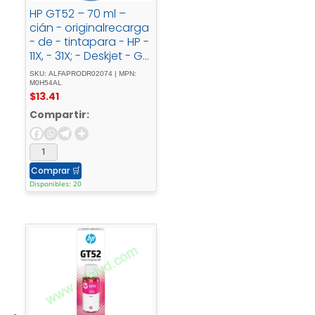
HP GT52 – 70 ml –
cián - originalrecarga
- de - tintapara - HP -
11X, - 31X; - Deskjet - GT
- 58XX; - Smart - Tank
SKU: ALFAPRODR02074 | MPN:
- 500, - 51X, - 530, -
M0H54AL
$
13.41
6001, - 615, - 70XX, -
73XX, - 76XX
Compartir:
Comprar
🛒
Disponibles: 20