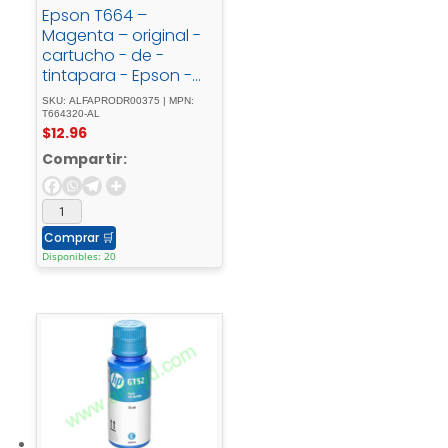
Epson T664 –
Magenta – original -
cartucho - de -
tintapara - Epson -
L380, - L386, - L395, -
SKU: ALFAPRODR00375 | MPN:
L495; - EcoTank - ET-
T664320-AL
$
12.96
2600, - 2650, - L1455, -
L396, - L606, - L656
Compartir:
Comprar
🛒
Disponibles: 20