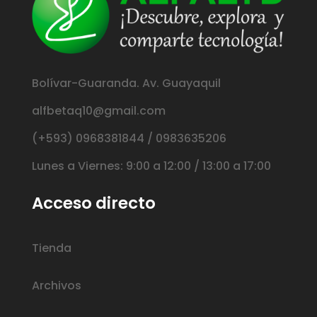
Bolívar-Guaranda. Av. Guayaquil
alfbetaq10@gmail.com
(+593) 0968381844 / 0983635206
Lunes a Viernes: 9:00 a 12:00 / 13:00 a 17:00
Acceso directo
Tienda
Archivos