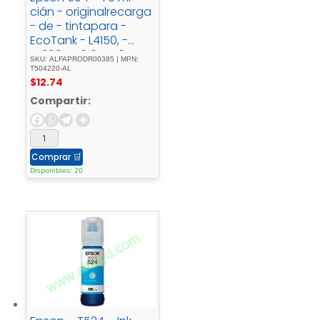
cián - originalrecarga
- de - tintapara -
EcoTank - L4150, -
L4260, - L6161, - L6171, -
SKU: ALFAPRODR00385 | MPN:
L6191, - L6270
T504220-AL
$
12.74
Compartir:
Comprar
🛒
Disponibles: 20