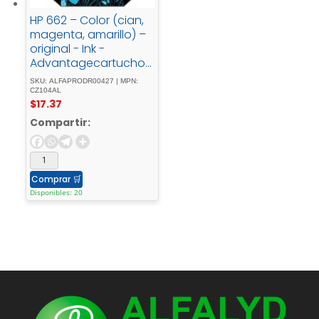
HP 662 – Color (cian,
magenta, amarillo) –
original - Ink -
Advantagecartucho -
de - tintapara -
SKU: ALFAPRODR00427 | MPN:
Deskjet - 1516, - Ink -
CZ104AL
$
17.37
Advantage - 15XX, -
Ink - Advantage -
Compartir:
35XX, - Ink -
Advantage - 4645
Comprar
🛒
Disponibles: 20