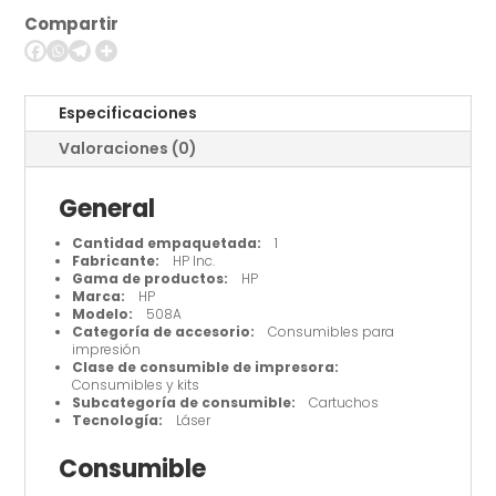
original
Compartir
cantidad
Especificaciones
Valoraciones (0)
General
Cantidad empaquetada:
1
Fabricante:
HP Inc.
Gama de productos:
HP
Marca:
HP
Modelo:
508A
Categoría de accesorio:
Consumibles para
impresión
Clase de consumible de impresora:
Consumibles y kits
Subcategoría de consumible:
Cartuchos
Tecnología:
Láser
Consumible