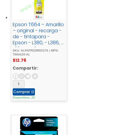
Epson T664 – Amarillo
– original - recarga -
de - tintapara -
Epson - L380, - L386, -
L395, - L495; -
SKU: ALFAPRODR00376 | MPN:
EcoTank - ET-2600, -
T664420-AL
$
12.76
2650, - L1455, - L396, -
L606, - L656
Compartir:
Comprar
🛒
Disponibles: 20