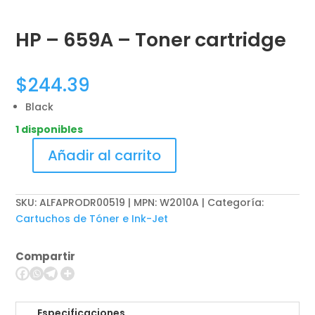
HP – 659A – Toner cartridge
$
244.39
Black
1 disponibles
Añadir al carrito
HP
-
659A
SKU:
ALFAPRODR00519 | MPN: W2010A
Categoría:
-
Cartuchos de Tóner e Ink-Jet
Toner
cartridge
Compartir
cantidad
Especificaciones