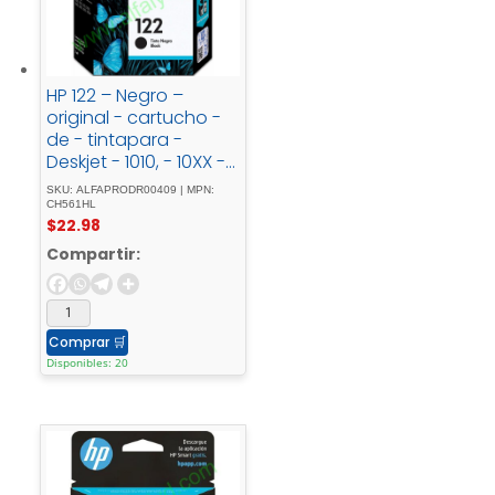
HP 122 – Negro –
original - cartucho -
de - tintapara -
Deskjet - 1010, - 10XX -
J410, - 1512, - 2050 -
SKU: ALFAPRODR00409 | MPN:
J510, - 2050A - J510, -
CH561HL
$
22.98
2054A - J510, - 25XX, -
Envy - 4502
Compartir:
Comprar
🛒
Disponibles: 20