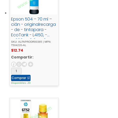
Epson 504 – 70 ml –
cián - originalrecarga
- de - tintapara -
EcoTank - L4150, -
L4260, - L6161, - L6171, -
SKU: ALFAPRODR00385 | MPN:
L6191, - L6270
T504220-AL
$
12.74
Compartir:
Comprar
🛒
Disponibles: 20