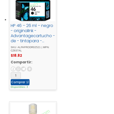
HP 46 – 26 ml – negro
- originalInk -
Advantagecartucho -
de - tintapara -
Deskjet - Ink -
SKU: ALFAPRODR02521 | MPN:
Advantage - Ultra -
CZ637AL
$
18.82
2529, - Ink -
Advantage - Ultra -
Compartir:
57XX, - Ultra - Ink -
Advantage - 2029
Comprar
🛒
Disponibles: 3