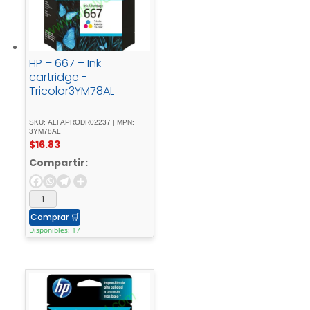
HP – 667 – Ink
cartridge -
Tricolor3YM78AL
SKU: ALFAPRODR02237 | MPN:
3YM78AL
$
16.83
Compartir:
Comprar
🛒
Disponibles: 17