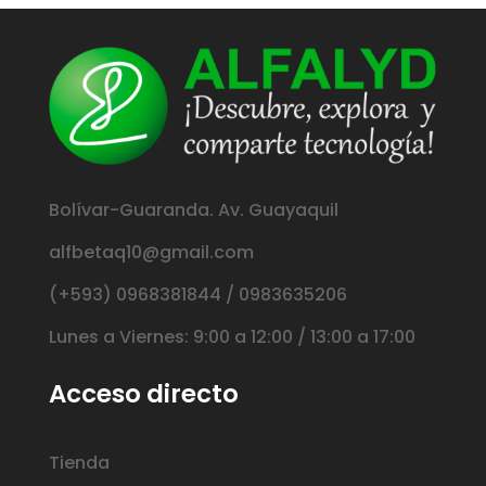
Bolívar-Guaranda. Av. Guayaquil
alfbetaq10@gmail.com
(+593) 0968381844 / 0983635206
Lunes a Viernes: 9:00 a 12:00 / 13:00 a 17:00
Acceso directo
Tienda