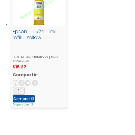
Epson – T524 – Ink
refill - Yellow
SKU: ALFAPRODR02799 | MPN:
T524420-AL
$
16.27
Compartir:
Comprar
🛒
Disponibles: 3