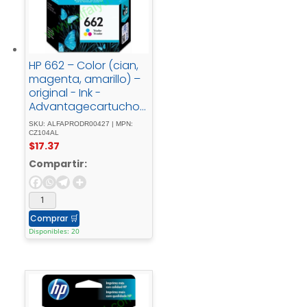
HP 662 – Color (cian,
magenta, amarillo) –
original - Ink -
Advantagecartucho -
de - tintapara -
SKU: ALFAPRODR00427 | MPN:
Deskjet - 1516, - Ink -
CZ104AL
$
17.37
Advantage - 15XX, -
Ink - Advantage -
Compartir:
35XX, - Ink -
Advantage - 4645
Comprar
🛒
Disponibles: 20