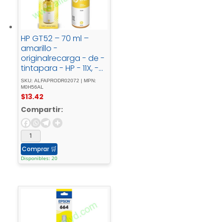
HP GT52 – 70 ml –
amarillo -
originalrecarga - de -
tintapara - HP - 11X, -
31X; - Deskjet - GT -
SKU: ALFAPRODR02072 | MPN:
58XX; - Smart - Tank -
M0H56AL
$
13.42
500, - 51X, - 530, -
6001, - 615, - 70XX, -
Compartir:
73XX, - 76XX
Comprar
🛒
Disponibles: 20