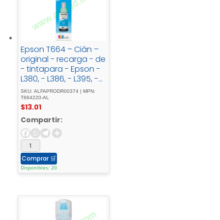
Epson T664 – Cián –
original - recarga - de
- tintapara - Epson -
L380, - L386, - L395, -
L495; - EcoTank - ET-
SKU: ALFAPRODR00374 | MPN:
2600, - 2650, - L1455, -
T664220-AL
$
13.01
L396, - L606, - L656
Compartir:
Comprar
🛒
Disponibles: 20