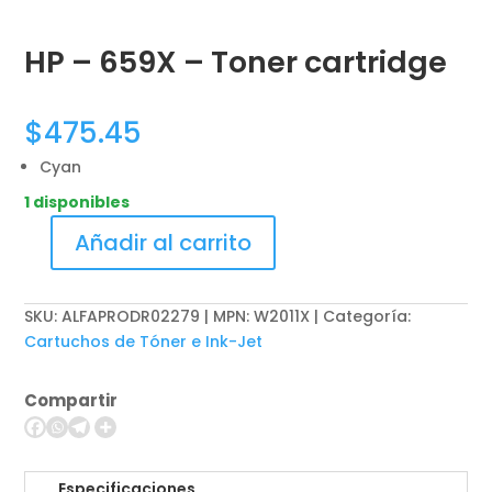
HP – 659X – Toner cartridge
$
475.45
Cyan
1 disponibles
Añadir al carrito
HP
-
659X
SKU:
ALFAPRODR02279 | MPN: W2011X
Categoría:
-
Cartuchos de Tóner e Ink-Jet
Toner
cartridge
Compartir
cantidad
Especificaciones