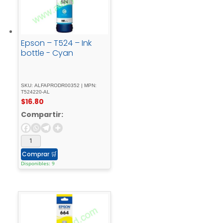
Epson – T524 – Ink
bottle - Cyan
SKU: ALFAPRODR00352 | MPN:
T524220-AL
$
16.80
Compartir:
Comprar
🛒
Disponibles: 9