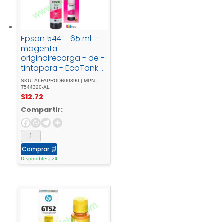
Epson 544 – 65 ml –
magenta -
originalrecarga - de -
tintapara - EcoTank -
L1110, - L1210, - L3110, -
SKU: ALFAPRODR00390 | MPN:
L3150, - L3210, - L3250, -
T544320-AL
$
12.72
L3260, - L5290
Compartir:
Comprar
🛒
Disponibles: 20