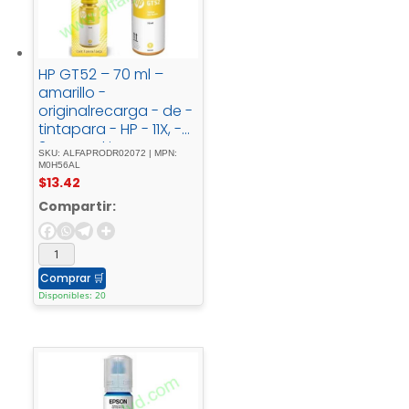
HP GT52 – 70 ml –
amarillo -
originalrecarga - de -
tintapara - HP - 11X, -
31X; - Deskjet - GT -
SKU: ALFAPRODR02072 | MPN:
58XX; - Smart - Tank -
M0H56AL
$
13.42
500, - 51X, - 530, -
6001, - 615, - 70XX, -
Compartir:
73XX, - 76XX
Comprar
🛒
Disponibles: 20