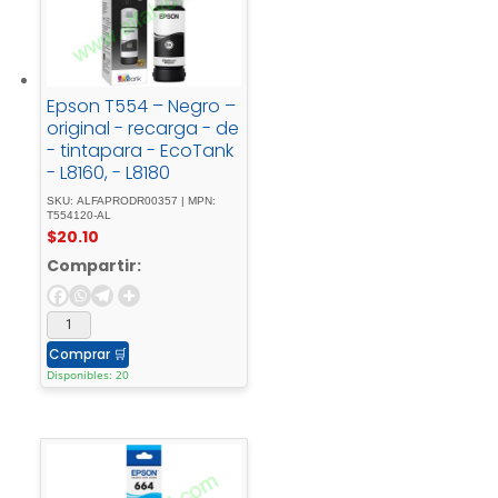
Epson T554 – Negro –
original - recarga - de
- tintapara - EcoTank
- L8160, - L8180
SKU: ALFAPRODR00357 | MPN:
T554120-AL
$
20.10
Compartir:
Comprar
🛒
Disponibles: 20