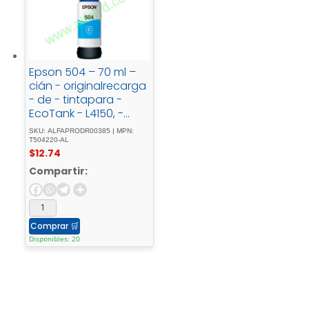
Epson 504 – 70 ml –
cián - originalrecarga
- de - tintapara -
EcoTank - L4150, -
L4260, - L6161, - L6171, -
SKU: ALFAPRODR00385 | MPN:
L6191, - L6270
T504220-AL
$
12.74
Compartir:
Comprar
🛒
Disponibles: 20