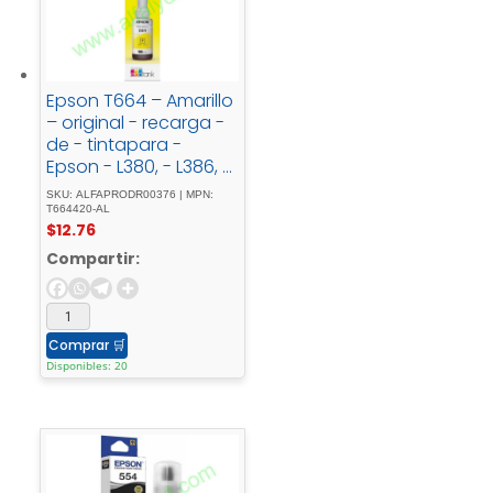
Epson T664 – Amarillo
– original - recarga -
de - tintapara -
Epson - L380, - L386, -
L395, - L495; -
SKU: ALFAPRODR00376 | MPN:
EcoTank - ET-2600, -
T664420-AL
$
12.76
2650, - L1455, - L396, -
L606, - L656
Compartir:
Comprar
🛒
Disponibles: 20