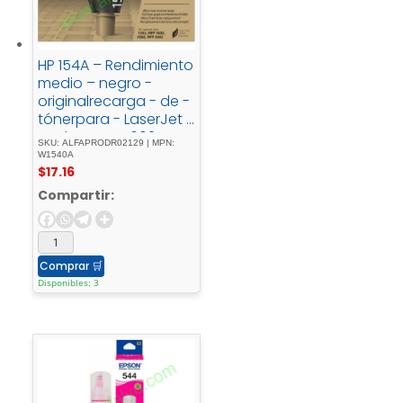
HP 154A – Rendimiento
medio – negro -
originalrecarga - de -
tónerpara - LaserJet -
Tank - MFP - 1602w, -
SKU: ALFAPRODR02129 | MPN:
MFP - 1604w, - MFP -
W1540A
$
17.16
2602dn, - MFP -
2604sdw, - MFP -
Compartir:
2606dn, - MFP -
2606sdw
Comprar
🛒
Disponibles: 3