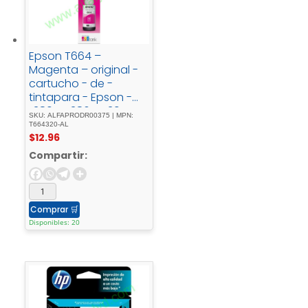
Epson T664 –
Magenta – original -
cartucho - de -
tintapara - Epson -
L380, - L386, - L395, -
SKU: ALFAPRODR00375 | MPN:
L495; - EcoTank - ET-
T664320-AL
$
12.96
2600, - 2650, - L1455, -
L396, - L606, - L656
Compartir:
Comprar
🛒
Disponibles: 20