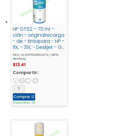
HP GT52 – 70 ml –
cián - originalrecarga
- de - tintapara - HP -
11X, - 31X; - Deskjet - GT
- 58XX; - Smart - Tank
SKU: ALFAPRODR02074 | MPN:
- 500, - 51X, - 530, -
M0H54AL
$
13.41
6001, - 615, - 70XX, -
73XX, - 76XX
Compartir:
Comprar
🛒
Disponibles: 20