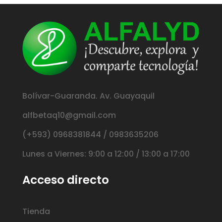
Bolívar-Guaranda. Av. Guayaquil
alfbetaq10@gmail.com
(+593) 0968381844 / 0983635206
Lunes a Viernes: 9:00 a 12:00 / 13:00 a 17:00
Acceso directo
Tienda