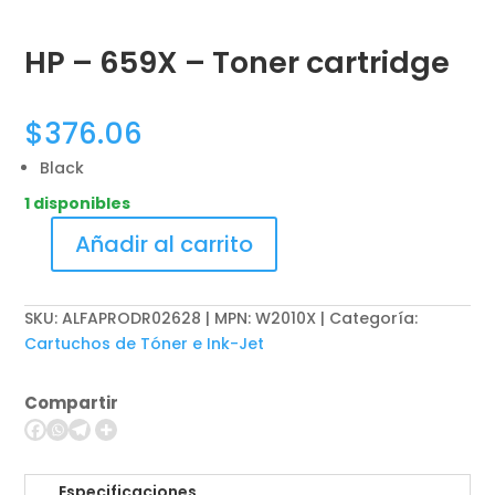
HP – 659X – Toner cartridge
$
376.06
Black
1 disponibles
Añadir al carrito
HP
-
659X
SKU:
ALFAPRODR02628 | MPN: W2010X
Categoría:
-
Cartuchos de Tóner e Ink-Jet
Toner
cartridge
Compartir
cantidad
Especificaciones