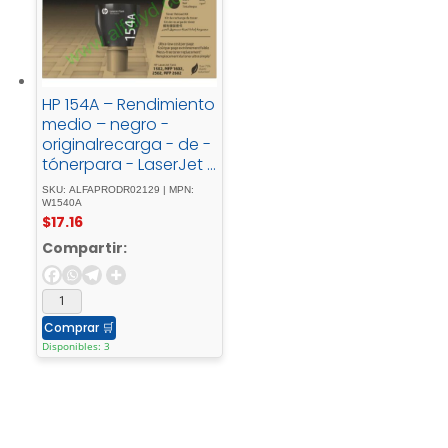
HP 154A – Rendimiento
medio – negro -
originalrecarga - de -
tónerpara - LaserJet -
Tank - MFP - 1602w, -
SKU: ALFAPRODR02129 | MPN:
MFP - 1604w, - MFP -
W1540A
$
17.16
2602dn, - MFP -
2604sdw, - MFP -
Compartir:
2606dn, - MFP -
2606sdw
Comprar
🛒
Disponibles: 3