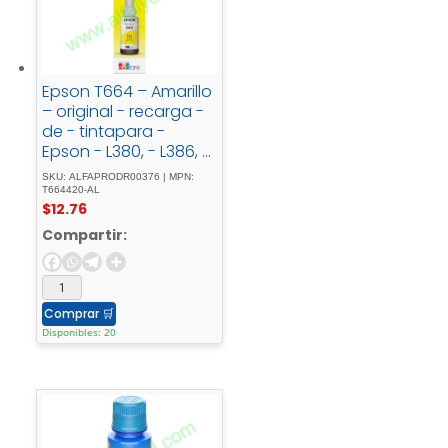
Epson T664 – Amarillo
– original - recarga -
de - tintapara -
Epson - L380, - L386, -
L395, - L495; -
SKU: ALFAPRODR00376 | MPN:
EcoTank - ET-2600, -
T664420-AL
$
12.76
2650, - L1455, - L396, -
L606, - L656
Compartir:
Comprar
🛒
Disponibles: 20