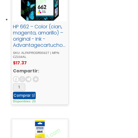
HP 662 – Color (cian,
magenta, amarillo) –
original - Ink -
Advantagecartucho -
de - tintapara -
SKU: ALFAPRODR00427 | MPN:
Deskjet - 1516, - Ink -
CZ104AL
$
17.37
Advantage - 15XX, -
Ink - Advantage -
Compartir:
35XX, - Ink -
Advantage - 4645
Comprar
🛒
Disponibles: 20