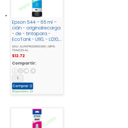
Epson 544 – 65 ml –
cián - originalrecarga
- de - tintapara -
EcoTank - L1110, - L1210,
- L3110, - L3150, - L3210,
SKU: ALFAPRODR00389 | MPN:
- L3250, - L3260, -
T544220-AL
$
12.72
L5290
Compartir:
Comprar
🛒
Disponibles: 20