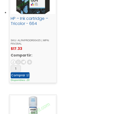
HP – Ink cartridge –
Tricolor - 664
SKU: ALFAPRODR00435 | MPN:
F6V28AL
$
17.33
Compartir:
Comprar
🛒
Disponibles: 20