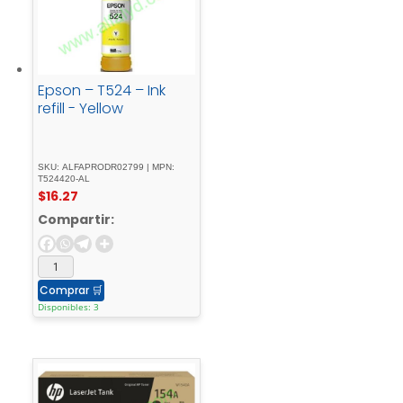
Epson – T524 – Ink
refill - Yellow
SKU: ALFAPRODR02799 | MPN:
T524420-AL
$
16.27
Compartir:
Comprar
🛒
Disponibles: 3