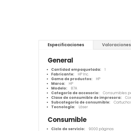
Especificaciones
Valoraciones
General
Cantidad empaquetada:
1
Fabricante:
HP Inc.
Gama de productos:
HP
Marca:
HP
Modelo:
87A
Categoría de accesorio:
Consumibles pa
Clase de consumible de impresora:
Cons
Subcategoría de consumible:
Cartucho
Tecnología:
Láser
Consumible
Ciclo de servicio:
9000 páginas