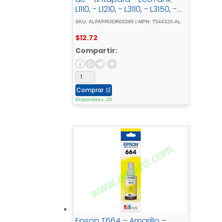
L1110, - L1210, - L3110, - L3150, -
L3210, - L3250, - L3260, -
SKU: ALFAPRODR00390 | MPN: T544320-AL
L5290
$
12.72
Compartir:
Comprar
🛒
Disponibles: 20
Epson T664 – Amarillo –