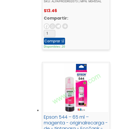
SKU: ALFAPRODR02073 | MPN: M0H55AL
6001, - 615, - 70XX, - 73XX, -
$
13.46
76XX
Compartir:
Comprar
🛒
Disponibles: 20
Epson 544 – 65 ml –
magenta - originalrecarga -
de - tintapara - EcoTank -