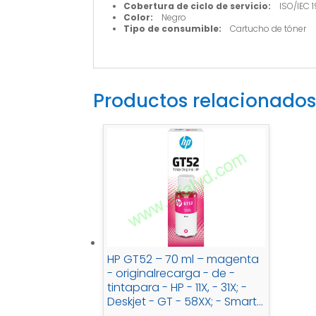
Cobertura de ciclo de servicio:
ISO/IEC 1
Color:
Negro
Tipo de consumible:
Cartucho de tóner
Productos relacionados
HP GT52 – 70 ml – magenta
- originalrecarga - de -
tintapara - HP - 11X, - 31X; -
Deskjet - GT - 58XX; - Smart -
Tank - 500, - 51X, - 530, -