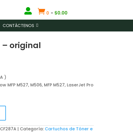


$
0.00
0
-
CONTÁCTENOS
– original
A )
low MFP M527, M506, MFP M527, LaserJet Pro
: CF287A
Categoría:
Cartuchos de Tóner e