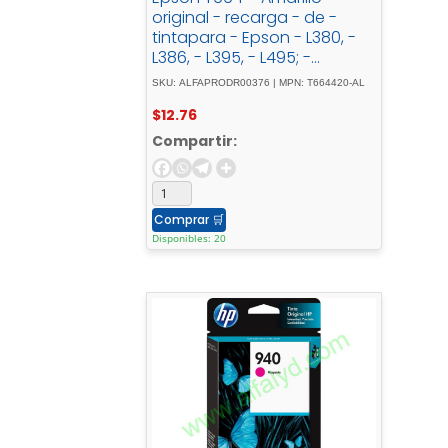
original - recarga - de -
tintapara - Epson - L380, -
L386, - L395, - L495; -
EcoTank - ET-2600, - 2650, -
SKU: ALFAPRODR00376 | MPN: T664420-AL
L1455, - L396, - L606, - L656
$
12.76
Compartir:
Comprar
🛒
Disponibles: 20