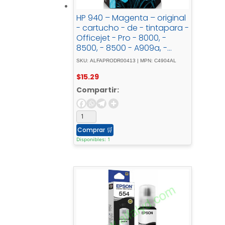
HP 940 – Magenta – original
- cartucho - de - tintapara -
Officejet - Pro - 8000, -
8500, - 8500 - A909a, -
8500A, - 8500A - A910a, -
SKU: ALFAPRODR00413 | MPN: C4904AL
8500A - A910d
$
15.29
Compartir:
Comprar
🛒
Disponibles: 1