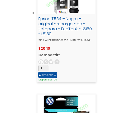
Epson T554 – Negro –
original - recarga - de -
tintapara - EcoTank - L8160,
- L8180
SKU: ALFAPRODR00357 | MPN: T554120-AL
$
20.10
Compartir:
Comprar
🛒
Disponibles: 20