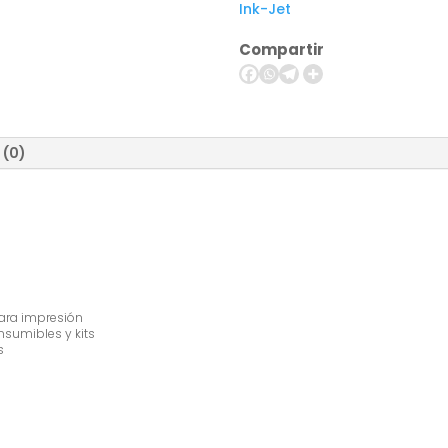
Ink-Jet
Negro
-
Compartir
original
cantidad
 (0)
ra impresión
umibles y kits
s