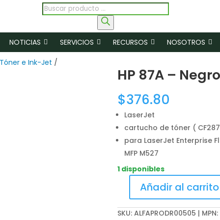
Búsqueda
de
productos
NOTICIAS
SERVICIOS
RECURSOS
NOSOTROS
Tóner e Ink-Jet
/
HP 87A – Negro 
$
376.80
LaserJet
cartucho de tóner ( CF287
para LaserJet Enterprise F
MFP M527
1 disponibles
Añadir al carrito
HP
87A
SKU:
ALFAPRODR00505 | MPN
-