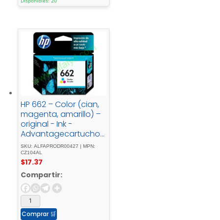
Disponibles: 20
HP 662 – Color (cian,
magenta, amarillo) –
original - Ink -
Advantagecartucho -
de - tintapara -
SKU: ALFAPRODR00427 | MPN:
Deskjet - 1516, - Ink -
CZ104AL
$
17.37
Advantage - 15XX, -
Ink - Advantage -
Compartir:
35XX, - Ink -
Advantage - 4645
Comprar
🛒