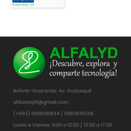
Disponibles: 20
Bolívar-Guaranda. Av. Guayaquil
alfbetaq10@gmail.com
(+593) 0968381844 / 0983635206
Lunes a Viernes: 9:00 a 12:00 / 13:00 a 17:00