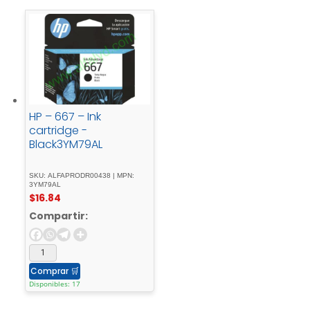
HP – 667 – Ink
cartridge -
Black3YM79AL
SKU: ALFAPRODR00438 | MPN:
3YM79AL
$
16.84
Compartir:
Comprar
🛒
Disponibles: 17