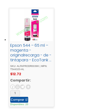
Epson 544 – 65 ml –
magenta -
originalrecarga - de -
tintapara - EcoTank -
L1110, - L1210, - L3110, -
SKU: ALFAPRODR00390 | MPN:
L3150, - L3210, - L3250, -
T544320-AL
$
12.72
L3260, - L5290
Compartir:
Comprar
🛒
Disponibles: 20