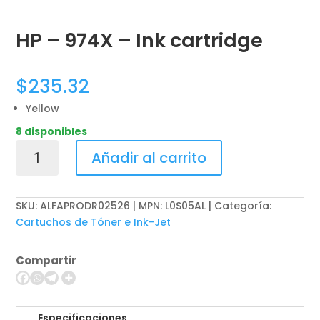
HP – 974X – Ink cartridge
$
235.32
Yellow
8 disponibles
HP
Añadir al carrito
-
974X
-
SKU:
ALFAPRODR02526 | MPN: L0S05AL
Categoría:
Ink
Cartuchos de Tóner e Ink-Jet
cartridge
cantidad
Compartir
Especificaciones