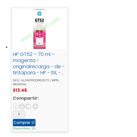
HP GT52 – 70 ml –
magenta -
originalrecarga - de -
tintapara - HP - 11X, -
31X; - Deskjet - GT -
SKU: ALFAPRODR02073 | MPN:
58XX; - Smart - Tank -
M0H55AL
$
13.46
500, - 51X, - 530, -
6001, - 615, - 70XX, -
Compartir:
73XX, - 76XX
Comprar
🛒
Disponibles: 20