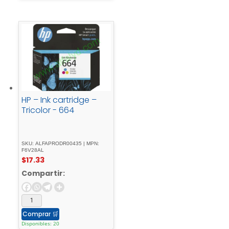
HP – Ink cartridge –
Tricolor - 664
SKU: ALFAPRODR00435 | MPN:
F6V28AL
$
17.33
Compartir:
Comprar
🛒
Disponibles: 20