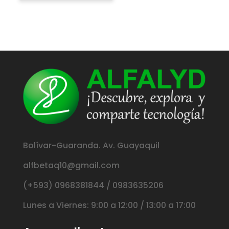
Bolívar-Guaranda. Av. Guayaquil
alfbetaq10@gmail.com
(+593) 0968381844 / 0983635206
Lunes a Viernes: 9:00 a 12:00 / 13:00 a 17:00