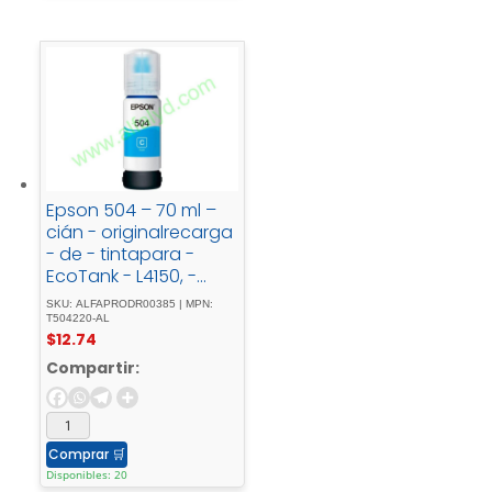
Epson 504 – 70 ml –
cián - originalrecarga
- de - tintapara -
EcoTank - L4150, -
L4260, - L6161, - L6171, -
SKU: ALFAPRODR00385 | MPN:
L6191, - L6270
T504220-AL
$
12.74
Compartir:
Comprar
🛒
Disponibles: 20