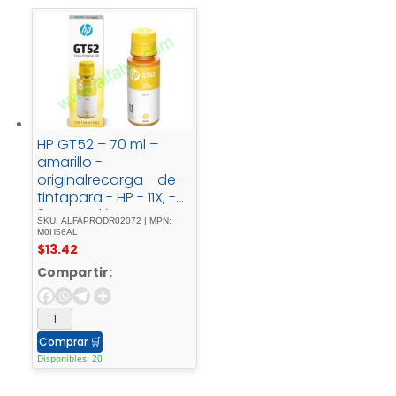
HP GT52 – 70 ml –
amarillo -
originalrecarga - de -
tintapara - HP - 11X, -
31X; - Deskjet - GT -
SKU: ALFAPRODR02072 | MPN:
58XX; - Smart - Tank -
M0H56AL
$
13.42
500, - 51X, - 530, -
6001, - 615, - 70XX, -
Compartir:
73XX, - 76XX
Comprar
🛒
Disponibles: 20