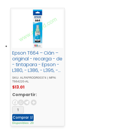
Epson T664 – Cián –
original - recarga - de
- tintapara - Epson -
L380, - L386, - L395, -
L495; - EcoTank - ET-
SKU: ALFAPRODR00374 | MPN:
2600, - 2650, - L1455, -
T664220-AL
$
13.01
L396, - L606, - L656
Compartir:
Comprar
🛒
Disponibles: 20