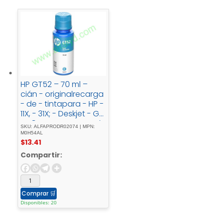
HP GT52 – 70 ml –
cián - originalrecarga
- de - tintapara - HP -
11X, - 31X; - Deskjet - GT
- 58XX; - Smart - Tank
SKU: ALFAPRODR02074 | MPN:
- 500, - 51X, - 530, -
M0H54AL
$
13.41
6001, - 615, - 70XX, -
73XX, - 76XX
Compartir:
Comprar
🛒
Disponibles: 20