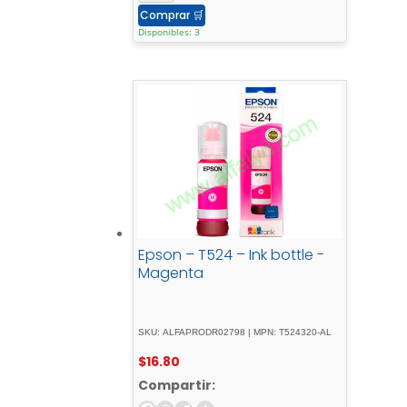
Comprar
🛒
Disponibles: 3
Epson – T524 – Ink bottle -
Magenta
SKU: ALFAPRODR02798 | MPN: T524320-AL
$
16.80
Compartir: