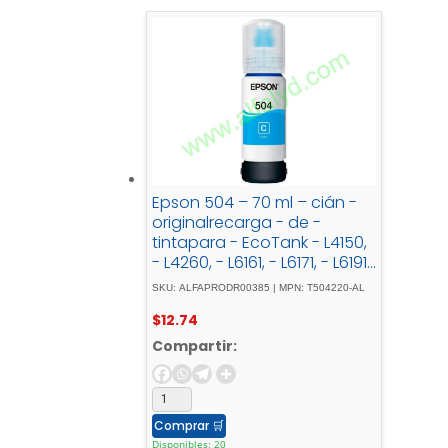
Epson 504 – 70 ml – cián -
originalrecarga - de -
tintapara - EcoTank - L4150,
- L4260, - L6161, - L6171, - L6191,
- L6270
SKU: ALFAPRODR00385 | MPN: T504220-AL
$
12.74
Compartir:
Comprar
🛒
Disponibles: 20