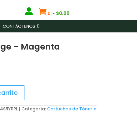


$
0.00
0
-
CONTÁCTENOS
idge – Magenta
carrito
 4S6Y0PL
Categoría:
Cartuchos de Tóner e