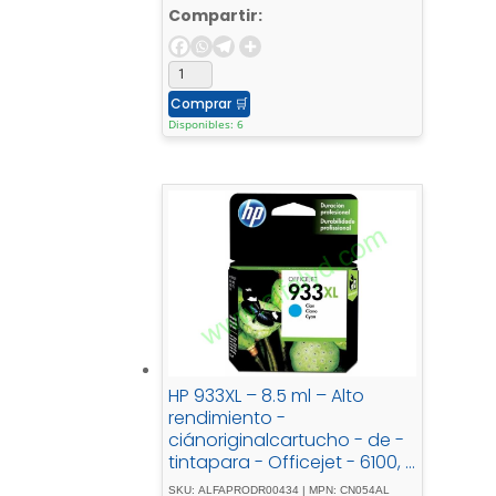
Compartir:
Comprar
🛒
Disponibles: 6
HP 933XL – 8.5 ml – Alto
rendimiento -
ciánoriginalcartucho - de -
tintapara - Officejet - 6100, -
6600 - H711a, - 6700, - 7110, -
SKU: ALFAPRODR00434 | MPN: CN054AL