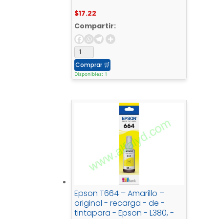
7510, - 7610, - 7612
$
17.22
Compartir:
Comprar
🛒
Disponibles: 1
Epson T664 – Amarillo –
original - recarga - de -
tintapara - Epson - L380, -