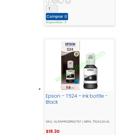
Comprar
🛒
Disponibles: 4
Epson – T524 – Ink bottle -
Black
SKU: ALFAPRODR02797 | MPN: T524120-AL
$
19.30