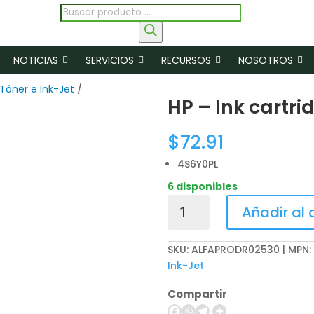
Búsqueda
de
productos
NOTICIAS
SERVICIOS
RECURSOS
NOSOTROS
Tóner e Ink-Jet
/
HP – Ink cartr
$
72.91
4S6Y0PL
6 disponibles
HP
Añadir al 
-
Ink
SKU:
ALFAPRODR02530 | MPN:
cartridge
Ink-Jet
-
Magenta
Compartir
cantidad