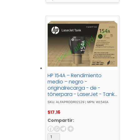
HP 154A – Rendimiento
medio – negro -
originalrecarga - de -
tónerpara - LaserJet - Tank
- MFP - 1602w, - MFP - 1604w,
SKU: ALFAPRODR02129 | MPN: W1540A
- MFP - 2602dn, - MFP -
$
17.16
2604sdw, - MFP - 2606dn, -
MFP - 2606sdw
Compartir: