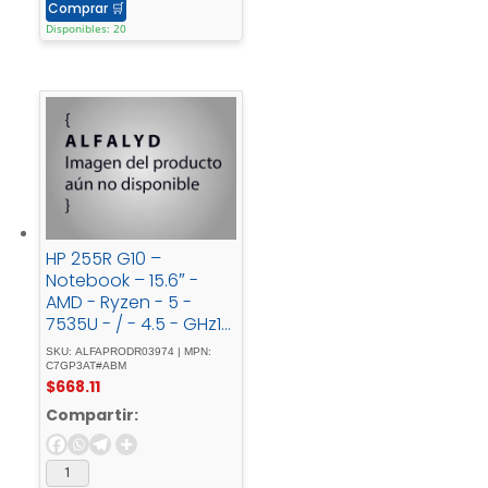
Comprar
🛒
Disponibles: 20
HP 255R G10 –
Notebook – 15.6″ -
AMD - Ryzen - 5 -
7535U - / - 4.5 - GHz16
- GBDDR5 - SDRAM512
SKU: ALFAPRODR03974 | MPN:
- GB - SSDIntegrated -
C7GP3AT#ABM
$
668.11
graphicsFreeDOS
Compartir: