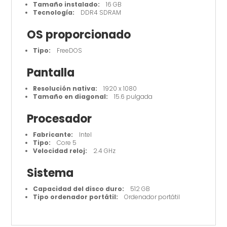
Tamaño instalado:
16 GB
Tecnología:
DDR4 SDRAM
OS proporcionado
Tipo:
FreeDOS
Pantalla
Resolución nativa:
1920 x 1080
Tamaño en diagonal:
15.6 pulgada
Procesador
Fabricante:
Intel
Tipo:
Core 5
Velocidad reloj:
2.4 GHz
Sistema
Capacidad del disco duro:
512 GB
Tipo ordenador portátil:
Ordenador portátil