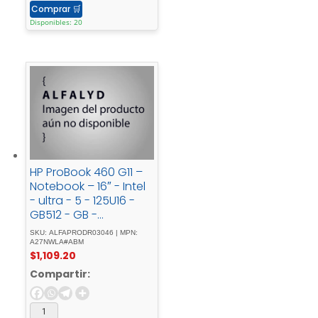
Comprar
🛒
Disponibles: 20
HP ProBook 460 G11 –
Notebook – 16″ - Intel
- ultra - 5 - 125U16 -
GB512 - GB -
SSDWindows - 11 - Pro
SKU: ALFAPRODR03046 | MPN:
A27NWLA#ABM
$
1,109.20
Compartir: