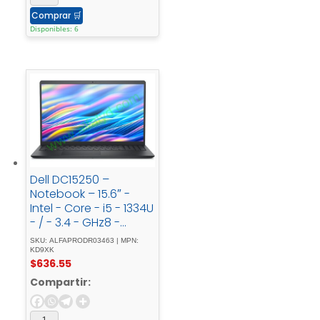
Comprar
🛒
Disponibles: 6
Dell DC15250 –
Notebook – 15.6″ -
Intel - Core - i5 - 1334U
- / - 3.4 - GHz8 -
GBDDR4 - SDRAM512 -
SKU: ALFAPRODR03463 | MPN:
GB - SSDIntegrated -
KD9XK
$
636.55
graphicsLinux
Compartir: