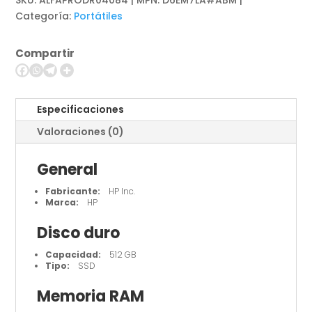
SKU:
ALFAPRODR04084 | MPN: D6EM7LA#ABM
-
Categoría:
Portátiles
Notebook
-
Compartir
15.6"
cantidad
Especificaciones
Valoraciones (0)
General
Fabricante:
HP Inc.
Marca:
HP
Disco duro
Capacidad:
512 GB
Tipo:
SSD
Memoria RAM