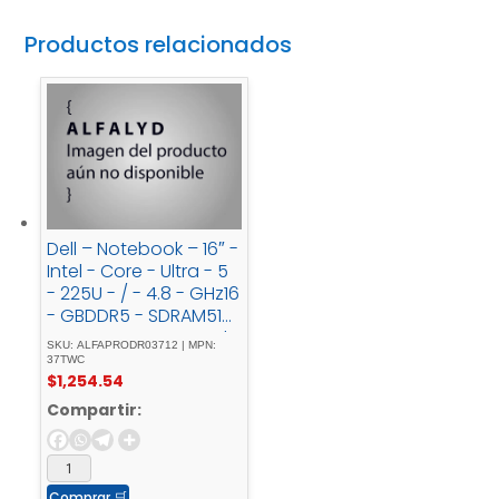
Productos relacionados
Dell – Notebook – 16″ -
Intel - Core - Ultra - 5
- 225U - / - 4.8 - GHz16
- GBDDR5 - SDRAM512
- GB - SSDIntegrated -
SKU: ALFAPRODR03712 | MPN:
graphics
37TWC
$
1,254.54
Compartir:
Comprar
🛒