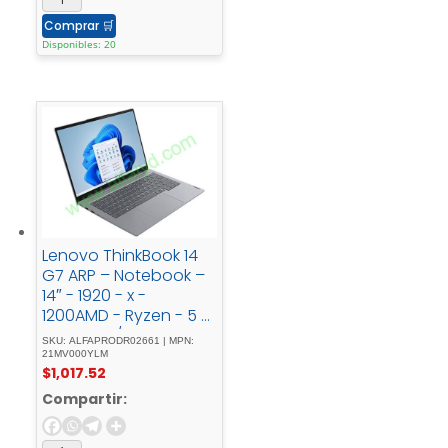
Comprar
🛒
Disponibles: 20
Lenovo ThinkBook 14
G7 ARP – Notebook –
14″ - 1920 - x -
1200AMD - Ryzen - 5 -
7535HS - / - 3.3 -
SKU: ALFAPRODR02661 | MPN:
GHz16 - GBDDR5 -
21MV000YLM
$
1,017.52
SDRAM512 - GB -
SSDAMD - Radeon -
Compartir:
660MWindows - 11 -
Pro - 64-bit - Edition