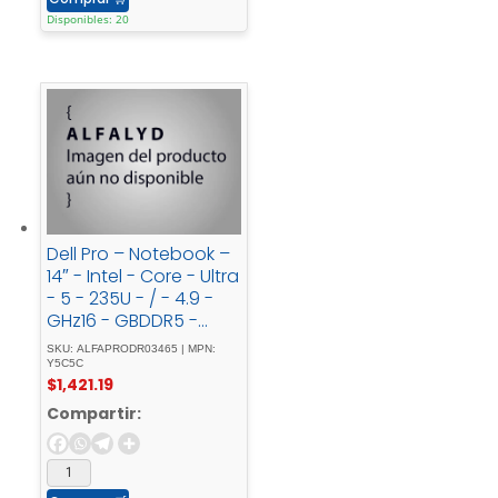
Disponibles: 20
Dell Pro – Notebook –
14″ - Intel - Core - Ultra
- 5 - 235U - / - 4.9 -
GHz16 - GBDDR5 -
SDRAM512 - GB -
SKU: ALFAPRODR03465 | MPN:
SSDNoneIntegrated -
Y5C5C
$
1,421.19
Intel -
GraphicsWindows - 11
Compartir:
- ProSilverSpanish