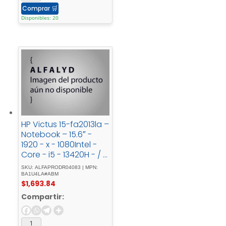
Comprar
🛒
Disponibles: 20
HP Victus 15-fa2013la –
Notebook – 15.6″ -
1920 - x - 1080Intel -
Core - i5 - 13420H - / -
4.6 - GHz16 - GBDDR4
SKU: ALFAPRODR04083 | MPN:
- SDRAM512 - GB -
BA1U4LA#ABM
$
1,693.84
SSDNVIDIA - GeForce -
RTX - 4050Windows -
Compartir:
11 - Home - Single -
LanguageSpanish