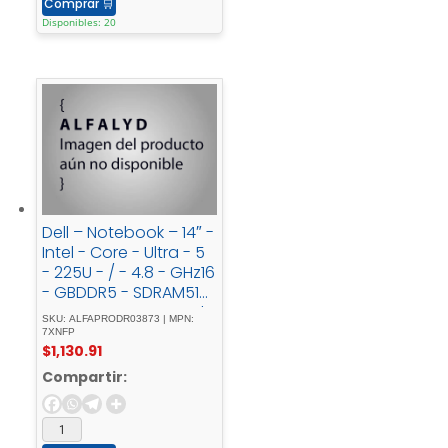
Comprar
🛒
Disponibles: 20
Dell – Notebook – 14″ -
Intel - Core - Ultra - 5
- 225U - / - 4.8 - GHz16
- GBDDR5 - SDRAM512
- GB - SSDIntegrated -
SKU: ALFAPRODR03873 | MPN:
graphics
7XNFP
$
1,130.91
Compartir: