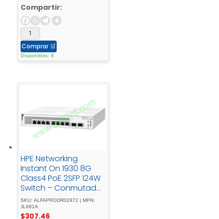
pared, - montaje - en
Compartir:
- mástilPoE - (46 - W)
Comprar
🛒
Disponibles: 8
HPE Networking
Instant On 1930 8G
Class4 PoE 2SFP 124W
Switch – Conmutador
– L2 + - Gestionado8
SKU: ALFAPRODR02972 | MPN:
- x - 10/100/1000 -
JL681A
$
307.46
(PoE+) - + - 2 - x -