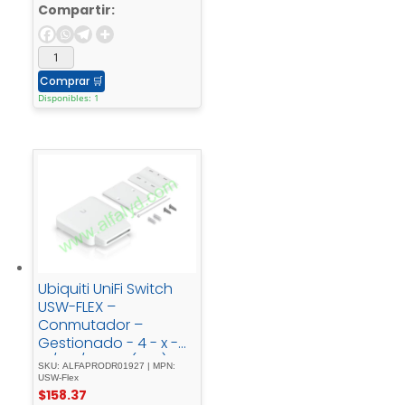
paredPoE+ - (52 - W)
Compartir:
Comprar
🛒
Disponibles: 1
Ubiquiti UniFi Switch
USW-FLEX –
Conmutador –
Gestionado - 4 - x -
10/100/1000 - (PoE) - +
SKU: ALFAPRODR01927 | MPN:
- 1 - x - 10/100/1000 -
USW-Flex
$
158.37
(PoE)montaje - en -