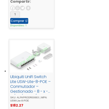
Compartir:
Comprar
🛒
Disponibles: 1
Ubiquiti UniFi Switch
Lite USW-Lite-8-POE –
Conmutador –
Gestionado - 8 - x -
10/100/1000 - (4 -
SKU: ALFAPRODR00883 | MPN:
PoE+)sobremesa, -
USW-Lite-8-POE
$
182.27
montaje - en -