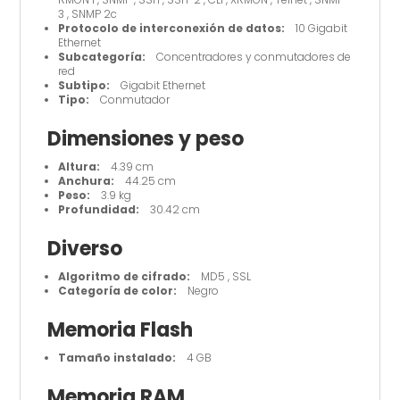
3 , SNMP 2c
Protocolo de interconexión de datos:
10 Gigabit
Ethernet
Subcategoría:
Concentradores y conmutadores de
red
Subtipo:
Gigabit Ethernet
Tipo:
Conmutador
Dimensiones y peso
Altura:
4.39 cm
Anchura:
44.25 cm
Peso:
3.9 kg
Profundidad:
30.42 cm
Diverso
Algoritmo de cifrado:
MD5 , SSL
Categoría de color:
Negro
Memoria Flash
Tamaño instalado:
4 GB
Memoria RAM