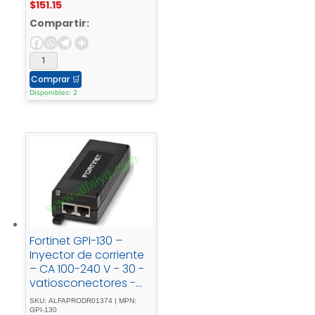
$
151.15
Compartir:
Comprar
🛒
Disponibles: 2
Fortinet GPI-130 –
Inyector de corriente
– CA 100-240 V - 30 -
vatiosconectores -
de - salida: - 1para -
SKU: ALFAPRODR01374 | MPN:
P/N: - FAP-U221EV-B-
GPI-130