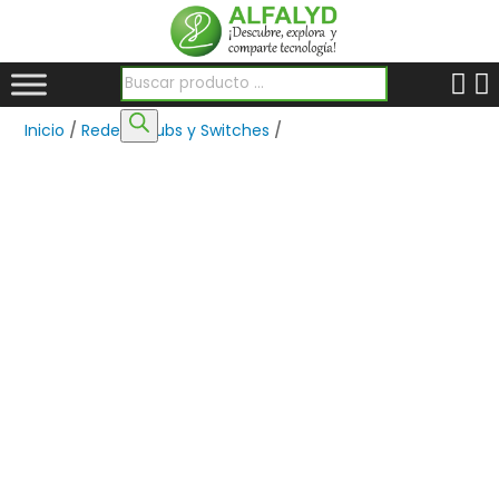
Búsqueda de productos
Inicio
/
Redes
/
Hubs y Switches
/