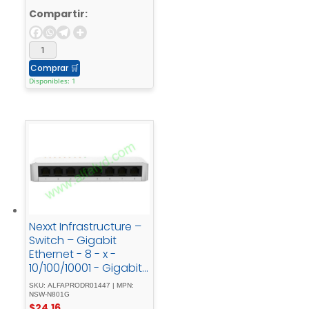
Gigabit - SFPmontaje
Compartir:
- en - rackPoE+ - (124
- W)
Comprar
🛒
Disponibles: 1
Nexxt Infrastructure –
Switch – Gigabit
Ethernet - 8 - x -
10/100/10001 - Gigabit
- EthernetEssential -
SKU: ALFAPRODR01447 | MPN:
Naxos - 801-G -
NSW-N801G
$
24.16