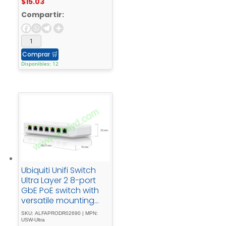
$
15.03
110/220V
Compartir:
Comprar
🛒
Disponibles: 12
Ubiquiti Unifi Switch
Ultra Layer 2 8-port
GbE PoE switch with
versatile mounting
options 42W
SKU: ALFAPRODR02690 | MPN:
USW-Ultra