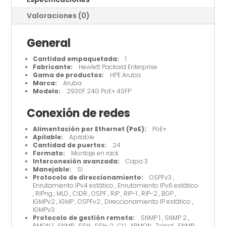
cantidad
Valoraciones (0)
General
Cantidad empaquetada:
1
Fabricante:
Hewlett Packard Enterprise
Gama de productos:
HPE Aruba
Marca:
Aruba
Modelo:
2930F 24G PoE+ 4SFP
Conexión de redes
Alimentación por Ethernet (PoE):
PoE+
Apilable:
Apilable
Cantidad de puertos:
24
Formato:
Montaje en rack
Interconexión avanzada:
Capa 3
Manejable:
Sí
Protocolo de direccionamiento:
OSPFv3 ,
Enrutamiento IPv4 estático , Enrutamiento IPv6 estático
, RIPng , MLD , CIDR , OSPF , RIP , RIP-1 , RIP-2 , BGP ,
IGMPv2 , IGMP , OSPFv2 , Direccionamiento IP estático ,
IGMPv3
Protocolo de gestión remota:
SNMP 1 , SNMP 2 ,
RMON 1 , SNMP , SSH , SSH-2 , CLI , XRMON , Telnet , SNMP