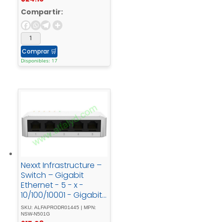
110/220V
Compartir:
Comprar
🛒
Disponibles: 17
Nexxt Infrastructure –
Switch – Gigabit
Ethernet - 5 - x -
10/100/10001 - Gigabit
- EthernetEssential -
SKU: ALFAPRODR01445 | MPN:
Naxos - 501-G -
NSW-N501G