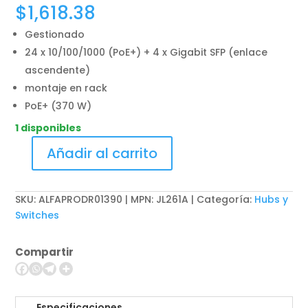
$
1,618.38
Gestionado
24 x 10/100/1000 (PoE+) + 4 x Gigabit SFP (enlace
ascendente)
montaje en rack
PoE+ (370 W)
1 disponibles
Añadir al carrito
HPE
Aruba
2930F
SKU:
ALFAPRODR01390 | MPN: JL261A
Categoría:
Hubs y
24G
Switches
PoE+
4SFP
Compartir
-
Conmutador
-
L3
Especificaciones