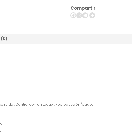
-
Compartir
Auriculares
inalámbricos
con
micro
-
 (0)
en
oreja
cantidad
 ruido , Control con un toque , Reproducción/pausa
co