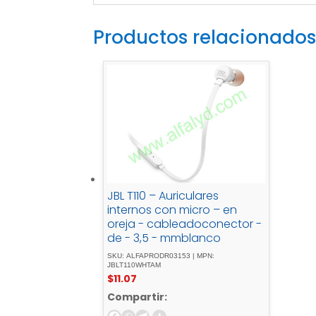
Productos relacionados
JBL T110 – Auriculares
internos con micro – en
oreja - cableadoconector -
de - 3,5 - mmblanco
SKU: ALFAPRODR03153 | MPN:
JBLT110WHTAM
$
11.07
Compartir: