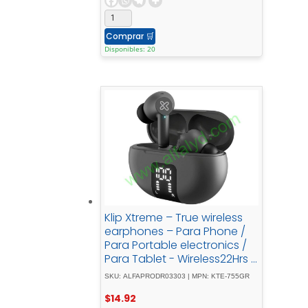
Comprar
🛒
Disponibles: 20
Klip Xtreme – True wireless
earphones – Para Phone /
Para Portable electronics /
Para Tablet - Wireless22Hrs -
ANC - Gray
SKU: ALFAPRODR03303 | MPN: KTE-755GR
$
14.92