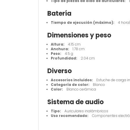
Tipo de piezas de oído de auriculares:
En
Batería
Tiempo de ejecución (máximo):
4 hora(
Dimensiones y peso
Altura:
4.15 cm
Anchura:
1.78 cm
Peso:
4.5 g
Profundidad:
2.04 cm
Diverso
Accesorios incluidos:
Estuche de carga in
Categoría de color:
Blanco
Color:
Blanco cerámica
Sistema de audio
Tipo:
Auriculares inalámbricos
Uso recomendado:
Componentes electróni