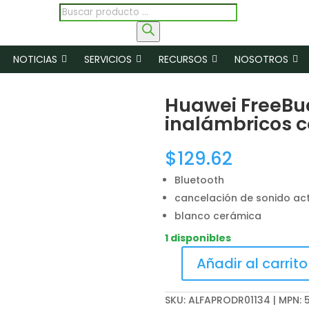
Búsqueda
de
productos
NOTICIAS
SERVICIOS
RECURSOS
NOSOTROS
Huawei FreeBud
inalámbricos c
$
129.62
Bluetooth
cancelación de sonido act
blanco cerámica
1 disponibles
Añadir al carrito
Huawei
FreeBuds
SKU:
ALFAPRODR01134 | MPN:
3