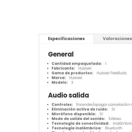
Especificaciones
Valoraciones
General
Cantidad empaquetada:
1
Fabricante:
Huawei
Gama de productos:
Huawei FreeBuds
Marca:
Huawei
Modelo:
3
Audio salida
Controles:
Encender/apagar cancelación de
Eliminación activa de ruido:
Sí
Micrófono disponible:
Sí
Modo de salida del sonido:
Estéreo
Tecnología de conectividad:
Inalámbri
Tecnología inalámbrica:
Bluetooth