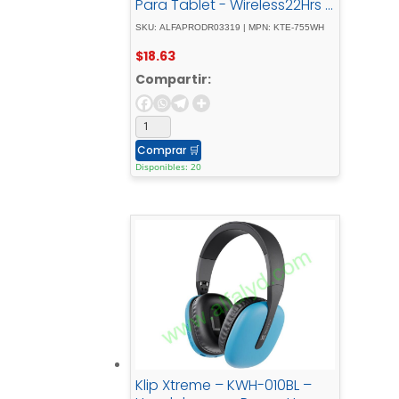
Para Tablet - Wireless22Hrs -
ANC - White
SKU: ALFAPRODR03319 | MPN: KTE-755WH
$
18.63
Compartir:
Comprar
🛒
Disponibles: 20
Klip Xtreme – KWH-010BL –