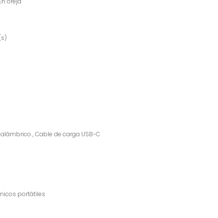
 oreja
s)
alámbrico , Cable de carga USB-C
cos portátiles