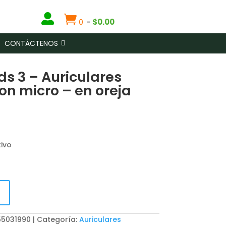


$
0.00
0
-
CONTÁCTENOS
s 3 – Auriculares
on micro – en oreja
ivo
 55031990
Categoría:
Auriculares