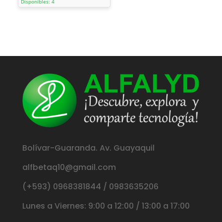
Disponibles: 4
Bolívar-Guaranda. Av. Guayaquil
alfbetaq10@gmail.com
(+593) 0968381844 / 0983635206
Lunes a Viernes: 9:00 a 12:00 / 13:00 a 17:00