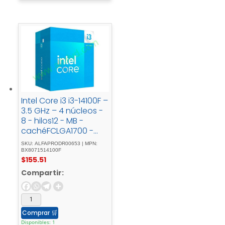
Intel Core i3 i3-14100F –
3.5 GHz – 4 núcleos -
8 - hilos12 - MB -
cachéFCLGA1700 -
SocketCaja
SKU: ALFAPRODR00653 | MPN:
BX8071514100F
$
155.51
Compartir:
Comprar
🛒
Disponibles: 1