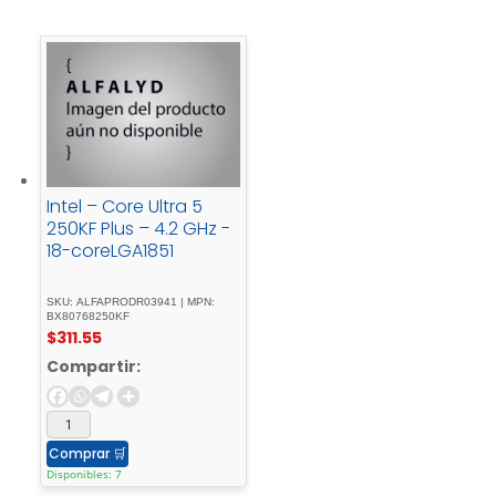
Intel – Core Ultra 5
250KF Plus – 4.2 GHz -
18-coreLGA1851
SKU: ALFAPRODR03941 | MPN:
BX80768250KF
$
311.55
Compartir:
Comprar
🛒
Disponibles: 7