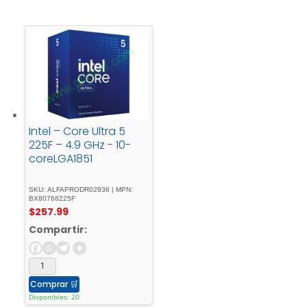
Intel – Core Ultra 5
225F – 4.9 GHz - 10-
coreLGA1851
SKU: ALFAPRODR02936 | MPN:
BX80768225F
$
257.99
Compartir:
Comprar
🛒
Disponibles: 20