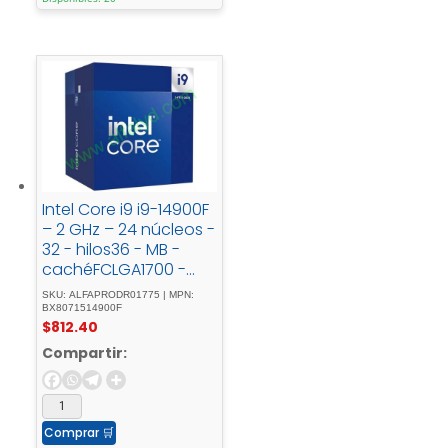
Intel Core i9 i9-14900F
– 2 GHz – 24 núcleos -
32 - hilos36 - MB -
cachéFCLGA1700 -
SocketCaja
SKU: ALFAPRODR01775 | MPN:
BX8071514900F
$
812.40
Compartir:
Comprar
🛒