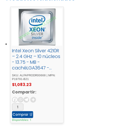
Intel Xeon Silver 4210R
– 2.4 GHz – 10 núcleos
- 13.75 - MB -
cachéLGA3647 -
Socketpara - ProLiant
SKU: ALFAPRODR00668 | MPN:
- ML350 - Gen10
P19791-B21
$
1,083.23
Compartir:
Comprar
🛒
Disponibles: 1