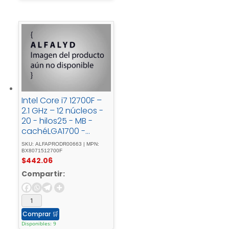
Intel Core i7 12700F –
2.1 GHz – 12 núcleos -
20 - hilos25 - MB -
cachéLGA1700 -
SocketCaja
SKU: ALFAPRODR00663 | MPN:
BX8071512700F
$
442.06
Compartir:
Comprar
🛒
Disponibles: 9