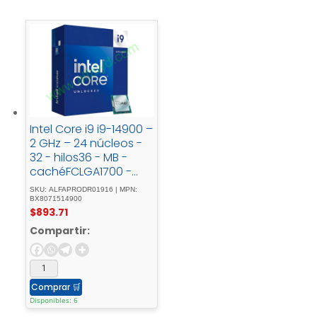
Intel Core i9 i9-14900 –
2 GHz – 24 núcleos -
32 - hilos36 - MB -
cachéFCLGA1700 -
SocketCaja
SKU: ALFAPRODR01916 | MPN:
BX8071514900
$
893.71
Compartir:
Comprar
🛒
Disponibles: 6