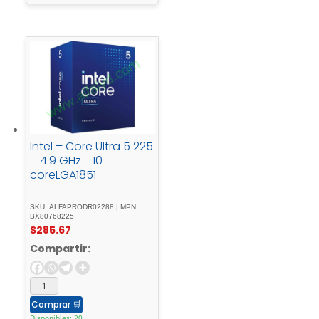
Intel – Core Ultra 5 225
– 4.9 GHz - 10-
coreLGA1851
SKU: ALFAPRODR02288 | MPN:
BX80768225
$
285.67
Compartir:
Comprar
🛒
Disponibles: 20