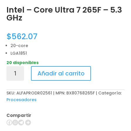
Intel – Core Ultra 7 265F – 5.3
GHz
$
562.07
20-core
LGA1851
20 disponibles
Intel
Añadir al carrito
-
Core
Ultra
SKU:
ALFAPRODR02561 | MPN: BX80768265F
Categoría:
7
Procesadores
265F
-
Compartir
5.3
GHz
cantidad