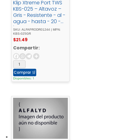
Klip Xtreme Port TWS
KBS-025 – Altavoz –
Gris - Resistente - al -
agua - hasta - 20 -
horas - IPX7
SKU: ALFAPRODR01244 | MPN:
KBS-025GR
$
21.49
Compartir:
Comprar
🛒
Disponibles: 1