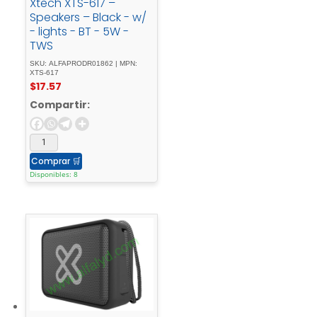
Xtech XTS-617 –
Speakers – Black - w/
- lights - BT - 5W -
TWS
SKU: ALFAPRODR01862 | MPN:
XTS-617
$
17.57
Compartir:
Comprar
🛒
Disponibles: 8