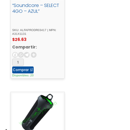
“Soundcore – SELECT
4GO – AZUL”
SKU: ALFAPRODR03417 | MPN:
A31X1131
$
26.63
Compartir:
Comprar
🛒
Disponibles: 20