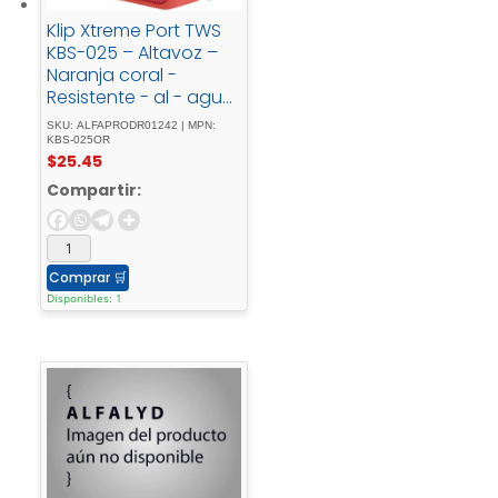
Klip Xtreme Port TWS
KBS-025 – Altavoz –
Naranja coral -
Resistente - al - agua
- hasta - 20 - horas -
SKU: ALFAPRODR01242 | MPN:
IPX7
KBS-025OR
$
25.45
Compartir:
Comprar
🛒
Disponibles: 1