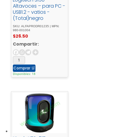
Altavoces – para PC -
USB1.2 - vatios -
(Total)negro
SKU: ALFAPRODR01235 | MPN:
980-001004
$
26.50
Compartir:
Comprar
🛒
Disponibles: 18