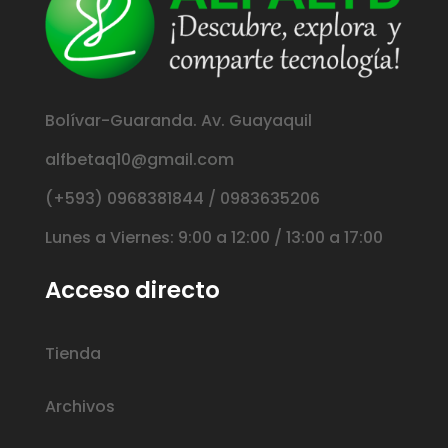
Bolívar-Guaranda. Av. Guayaquil
alfbetaq10@gmail.com
(+593) 0968381844 / 0983635206
Lunes a Viernes: 9:00 a 12:00 / 13:00 a 17:00
Acceso directo
Tienda
Archivos