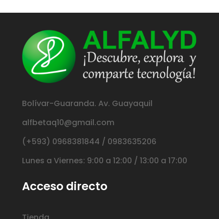
Bolívar-Guaranda. Av. Guayaquil
alfbetaq10@gmail.com
(+593) 0968381844 / 0983635206
Lunes a Viernes: 9:00 a 12:00 / 13:00 a 17:00
Acceso directo
Tienda