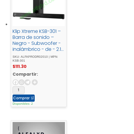
Klip Xtreme KSB-301 –
Barra de sonido –
Negro - Subwoofer -
inalámbrico - de - 2.1 -
canales - y - 200 - W
SKU: ALFAPRODR02010 | MPN:
KSB-301
$
111.30
Compartir:
Comprar
🛒
Disponibles: 2