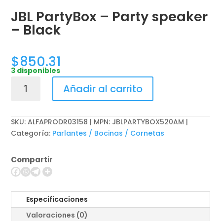
JBL PartyBox – Party speaker
– Black
$
850.31
3 disponibles
JBL
Añadir al carrito
PartyBox
-
Party
SKU:
ALFAPRODR03158 | MPN: JBLPARTYBOX520AM
speaker
Categoría:
Parlantes / Bocinas / Cornetas
-
Black
Compartir
cantidad
Especificaciones
Valoraciones (0)