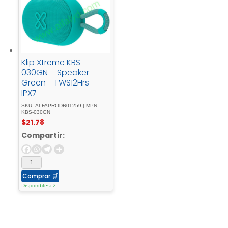
Klip Xtreme KBS-
030GN – Speaker –
Green - TWS12Hrs - -
IPX7
SKU: ALFAPRODR01259 | MPN:
KBS-030GN
$
21.78
Compartir:
Comprar
🛒
Disponibles: 2