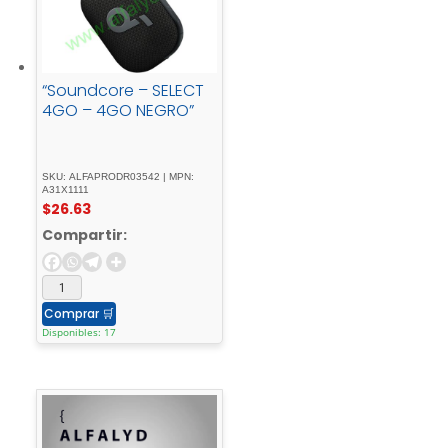
“Soundcore – SELECT
4GO – 4GO NEGRO”
SKU: ALFAPRODR03542 | MPN:
A31X1111
$
26.63
Compartir:
Comprar
🛒
Disponibles: 17