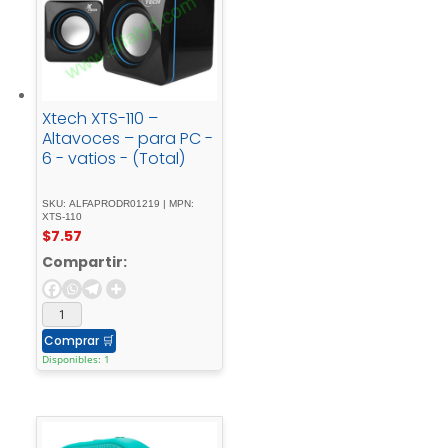
Xtech XTS-110 –
Altavoces – para PC -
6 - vatios - (Total)
SKU: ALFAPRODR01219 | MPN:
XTS-110
$
7.57
Compartir:
Comprar
🛒
Disponibles: 1