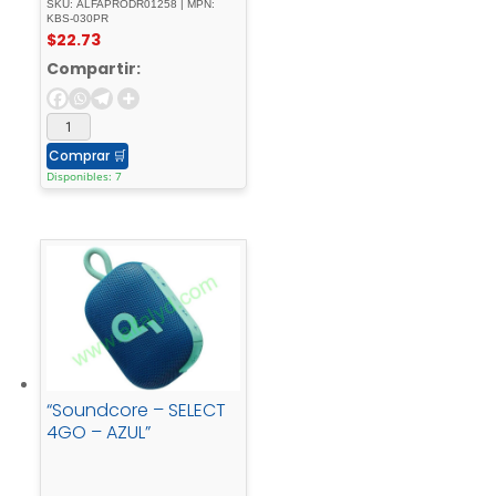
SKU: ALFAPRODR01258 | MPN:
KBS-030PR
$
22.73
Compartir:
Comprar
🛒
Disponibles: 7
“Soundcore – SELECT
4GO – AZUL”