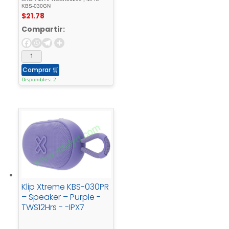
KBS-030GN
$
21.78
Compartir:
Comprar
🛒
Disponibles: 2
Klip Xtreme KBS-030PR
– Speaker – Purple -
TWS12Hrs - -IPX7