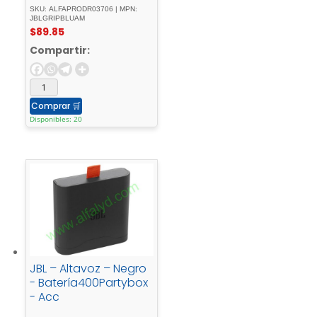
SKU: ALFAPRODR03706 | MPN:
JBLGRIPBLUAM
$
89.85
Compartir:
Comprar
🛒
Disponibles: 20
JBL – Altavoz – Negro
- Batería400Partybox
- Acc