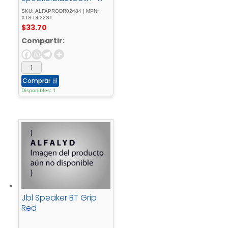
5.3
SKU: ALFAPRODR02484 | MPN:
XTS-D622ST
$
33.70
Compartir:
Comprar
🛒
Disponibles: 1
Jbl Speaker BT Grip
Red