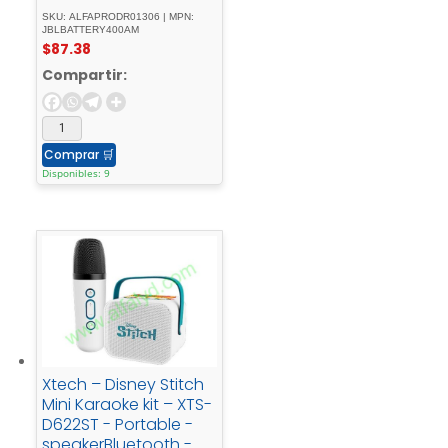
SKU: ALFAPRODR01306 | MPN:
JBLBATTERY400AM
$
87.38
Compartir:
Comprar
🛒
Disponibles: 9
Xtech – Disney Stitch
Mini Karaoke kit – XTS-
D622ST - Portable -
speakerBluetooth -