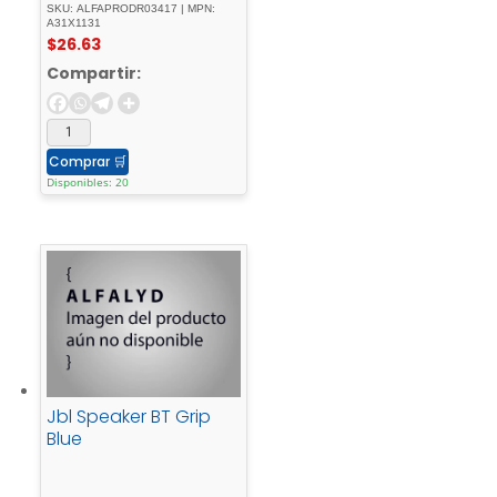
SKU: ALFAPRODR03417 | MPN:
A31X1131
$
26.63
Compartir:
Comprar
🛒
Disponibles: 20
Jbl Speaker BT Grip
Blue