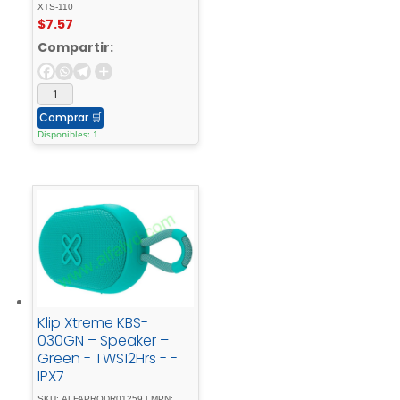
XTS-110
$
7.57
Compartir:
Comprar
🛒
Disponibles: 1
Klip Xtreme KBS-
030GN – Speaker –
Green - TWS12Hrs - -
IPX7
SKU: ALFAPRODR01259 | MPN: