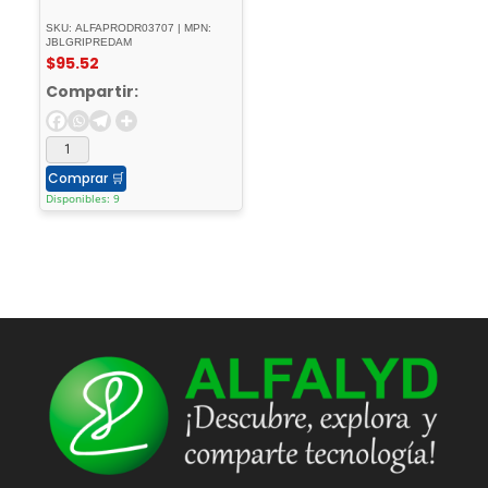
SKU: ALFAPRODR03707 | MPN:
JBLGRIPREDAM
$
95.52
Compartir:
Comprar
🛒
Disponibles: 9