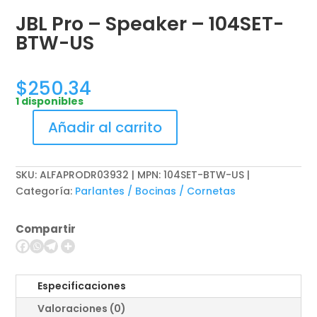
JBL Pro – Speaker – 104SET-
BTW-US
$
250.34
1 disponibles
Añadir al carrito
JBL
Pro
-
SKU:
ALFAPRODR03932 | MPN: 104SET-BTW-US
Speaker
Categoría:
Parlantes / Bocinas / Cornetas
-
104SET-
Compartir
BTW-
US
cantidad
Especificaciones
Valoraciones (0)