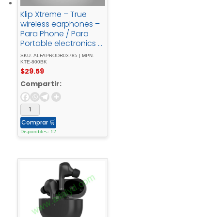
Klip Xtreme – True
wireless earphones –
Para Phone / Para
Portable electronics /
Para Tablet -
SKU: ALFAPRODR03785 | MPN:
Wireless15Hrs - Display
KTE-800BK
$
29.59
- Black
Compartir:
Comprar
🛒
Disponibles: 12