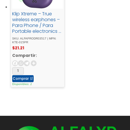
Klip Xtreme – True
wireless earphones –
Para Phone / Para
Portable electronics /
Para Tablet -
SKU: ALFAPRODR03517 | MPN:
Wireless17Hrs - IPX -
KTE-015PR
$
21.21
Purple
Compartir:
Comprar
🛒
Disponibles: 2