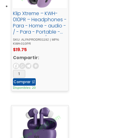
Klip Xtreme – KWH-
010PR – Headphones -
Para - Home - audio -
/ - Para - Portable -
electronics - / - Para -
SKU: ALFAPRODR01192 | MPN:
Professional - audio -
KWH-010PR
$
19.75
/ - Para - Cellular -
phoneWireless25HrsP
Compartir:
urpleBT
Comprar
🛒
Disponibles: 20