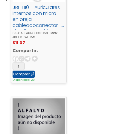
JBL T110 – Auriculares
internos con micro –
en oreja -
cableadoconector -
de - 3,5 - mmblanco
SKU: ALFAPRODR03153 | MPN:
JBLT110WHTAM
$
11.07
Compartir:
Comprar
🛒
Disponibles: 20