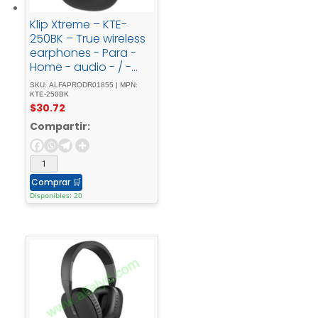
Klip Xtreme – KTE-
250BK – True wireless
earphones - Para -
Home - audio - / -
Para - Portable -
SKU: ALFAPRODR01855 | MPN:
electronics - / - Para -
KTE-250BK
$
30.72
Tablet - / - Para -
Cellular -
Compartir:
phoneWirelessWls -
Charging21h
Comprar
🛒
Disponibles: 20