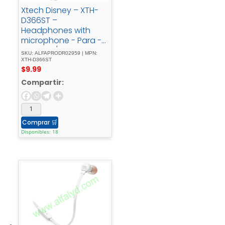
Xtech Disney – XTH-
D366ST –
Headphones with
microphone - Para -
Tablet - / - Para -
SKU: ALFAPRODR02959 | MPN:
Phone - / - Para -
XTH-D366ST
$
9.99
Portable -
electronicsWirelessStit
Compartir:
ch
Comprar
🛒
Disponibles: 18