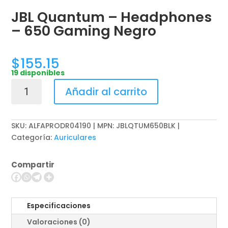
JBL Quantum – Headphones
– 650 Gaming Negro
$
155.15
19 disponibles
JBL
Añadir al carrito
Quantum
-
Headphones
SKU:
ALFAPRODR04190 | MPN: JBLQTUM650BLK
-
Categoría:
Auriculares
650
Gaming
Compartir
Negro
cantidad
Especificaciones
Valoraciones (0)