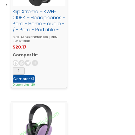
Klip Xtreme – KWH-
010BK – Headphones -
Para - Home - audio -
/ - Para - Portable -
electronics - / - Para -
SKU: ALFAPRODR01189 | MPN:
Professional - audio -
KWH-010BK
$
20.17
/ - Para - Cellular -
phoneWireless25HrsBl
Compartir:
ackBT
Comprar
🛒
Disponibles: 20