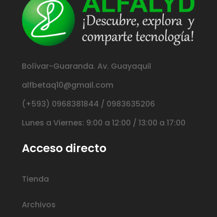
Bolívar-Guaranda. Av. Guayaquil
alfbetaq10@gmail.com
(+593) 0968381844 / 0983635206
Lunes a Viernes: 9:00 a 12:00 / 13:00 a 17:00
Acceso directo
Tienda
Archivos