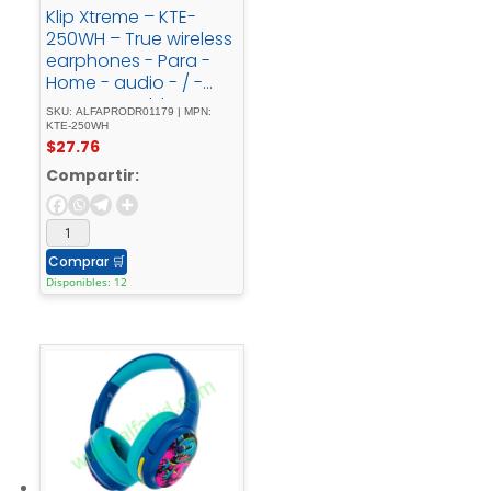
Klip Xtreme – KTE-
250WH – True wireless
earphones - Para -
Home - audio - / -
Para - Portable -
SKU: ALFAPRODR01179 | MPN:
electronics - / - Para -
KTE-250WH
$
27.76
Tablet - / - Para -
Cellular -
Compartir:
phoneWirelessWls -
Charging21h
Comprar
🛒
Disponibles: 12