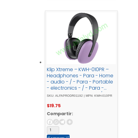
Klip Xtreme – KWH-010PR –
Headphones - Para - Home
- audio - / - Para - Portable
- electronics - / - Para -
Professional - audio - / -
SKU: ALFAPRODR01192 | MPN: KWH-010PR
Para - Cellular -
$
19.75
phoneWireless25HrsPurpleBT
Compartir: