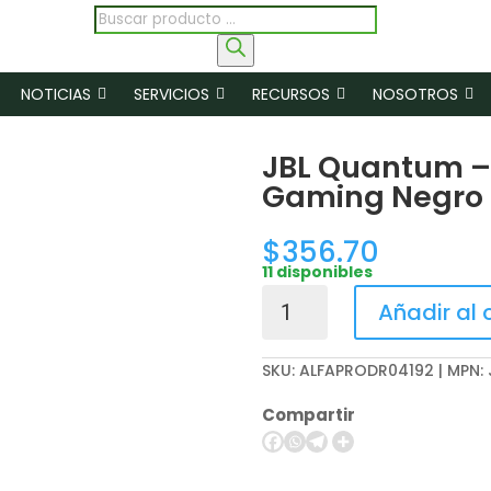
Búsqueda
de
productos
NOTICIAS
SERVICIOS
RECURSOS
NOSOTROS
JBL Quantum –
Gaming Negro
$
356.70
11 disponibles
JBL
Añadir al 
Quantum
-
SKU:
ALFAPRODR04192 | MPN
Headphones
-
Compartir
950
Gaming
Negro