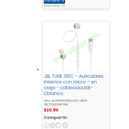
Comprar
🛒
Disponibles: 20
JBL TUNE 310C – Auriculares
internos con micro – en
oreja - cableadoUSB-
Cblanco
SKU: ALFAPRODR02185 | MPN:
JBLT310CWHTAM
$
20.90
Compartir: