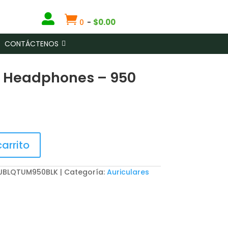


$
0.00
0
-
CONTÁCTENOS
 Headphones – 950
carrito
: JBLQTUM950BLK
Categoría:
Auriculares