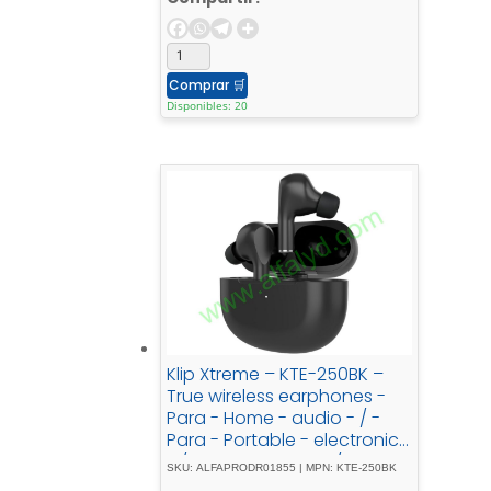
Comprar
🛒
Disponibles: 20
Klip Xtreme – KTE-250BK –
True wireless earphones -
Para - Home - audio - / -
Para - Portable - electronics
- / - Para - Tablet - / - Para -
SKU: ALFAPRODR01855 | MPN: KTE-250BK
Cellular - phoneWirelessWls