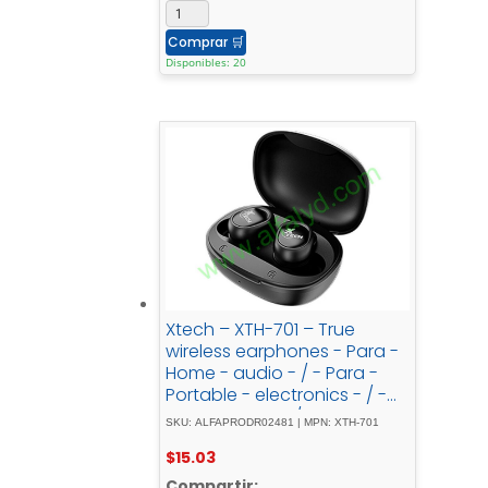
Comprar
🛒
Disponibles: 20
Xtech – XTH-701 – True
wireless earphones - Para -
Home - audio - / - Para -
Portable - electronics - / -
Para - Tablet - / - Para -
SKU: ALFAPRODR02481 | MPN: XTH-701
Cellular -
$
15.03
phoneWirelessXound -
W/Charging - Case
Compartir: