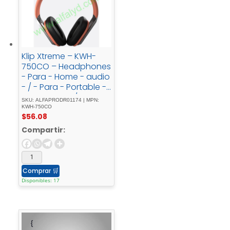
Klip Xtreme – KWH-
750CO – Headphones
- Para - Home - audio
- / - Para - Portable -
electronics - / - Para -
SKU: ALFAPRODR01174 | MPN:
Professional - audio -
KWH-750CO
$
56.08
/ - Para - Cellular -
phoneWireless40Hr -
Compartir:
Coral - color
Comprar
🛒
Disponibles: 17