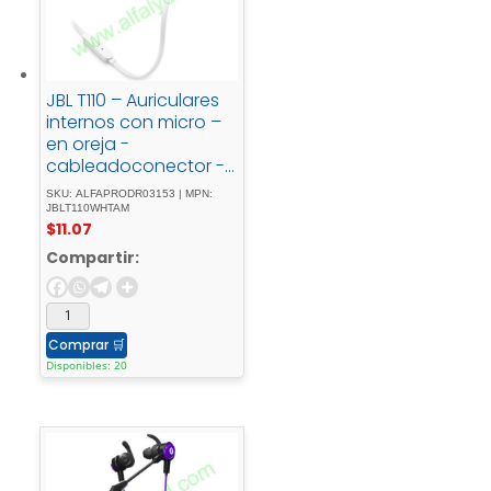
JBL T110 – Auriculares
internos con micro –
en oreja -
cableadoconector -
de - 3,5 - mmblanco
SKU: ALFAPRODR03153 | MPN:
JBLT110WHTAM
$
11.07
Compartir:
Comprar
🛒
Disponibles: 20