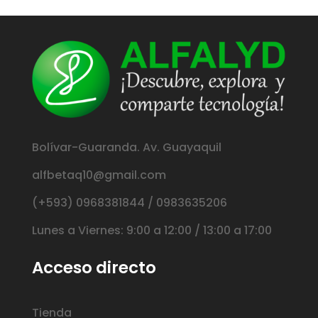
Bolívar-Guaranda. Av. Guayaquil
alfbetaq10@gmail.com
(+593) 0968381844 / 0983635206
Lunes a Viernes: 9:00 a 12:00 / 13:00 a 17:00
Acceso directo
Tienda