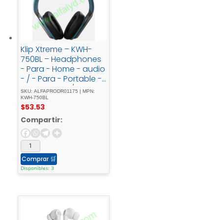
Klip Xtreme – KWH-
750BL – Headphones
- Para - Home - audio
- / - Para - Portable -
electronics - / - Para -
SKU: ALFAPRODR01175 | MPN:
Professional - audio -
KWH-750BL
$
53.53
/ - Para - Cellular -
phoneWireless40Hr -
Compartir:
Blue - color
Comprar
🛒
Disponibles: 3