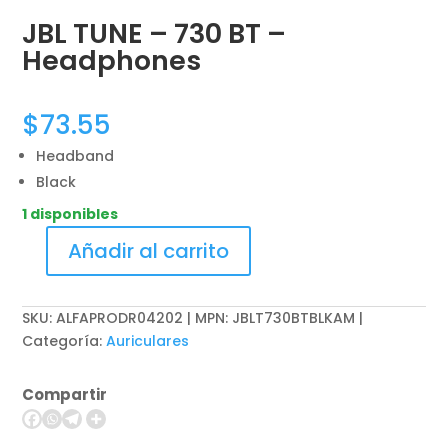
JBL TUNE – 730 BT –
Headphones
$
73.55
Headband
Black
1 disponibles
Añadir al carrito
JBL
TUNE
-
SKU:
ALFAPRODR04202 | MPN: JBLT730BTBLKAM
730
Categoría:
Auriculares
BT
-
Compartir
Headphones
cantidad