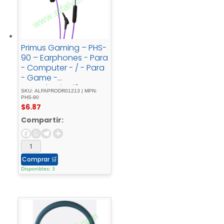
Primus Gaming – PHS-
90 – Earphones - Para
- Computer - / - Para
- Game -
consoleWired3.5mm -
SKU: ALFAPRODR01213 | MPN:
w/Mic - ARCUS90T
PHS-90
$
6.87
Compartir:
Comprar
🛒
Disponibles: 3