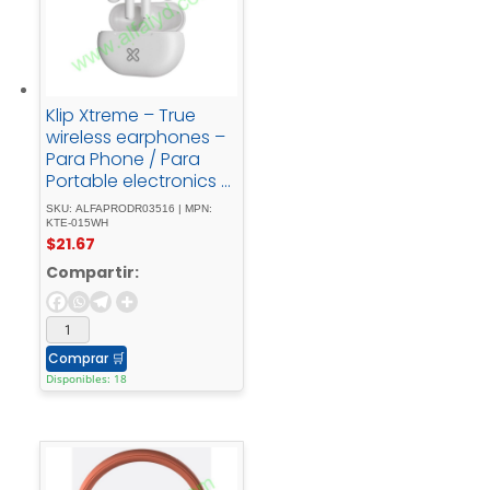
Klip Xtreme – True
wireless earphones –
Para Phone / Para
Portable electronics /
Para Tablet -
SKU: ALFAPRODR03516 | MPN:
Wireless17Hrs - IPX -
KTE-015WH
$
21.67
White
Compartir:
Comprar
🛒
Disponibles: 18