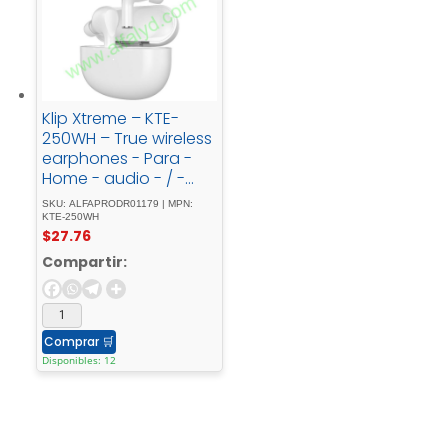
Klip Xtreme – KTE-
250WH – True wireless
earphones - Para -
Home - audio - / -
Para - Portable -
SKU: ALFAPRODR01179 | MPN:
electronics - / - Para -
KTE-250WH
$
27.76
Tablet - / - Para -
Cellular -
Compartir:
phoneWirelessWls -
Charging21h
Comprar
🛒
Disponibles: 12