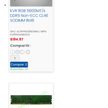
KVR 8GB 5600MT/s
DDR5 Non-ECC CL46
SODIMM 1Rx16
SKU: ALFAPRODR03894 | MPN:
KVR56S46BS6-8
$
194.97
Compartir:
Comprar
🛒
Disponibles: 20