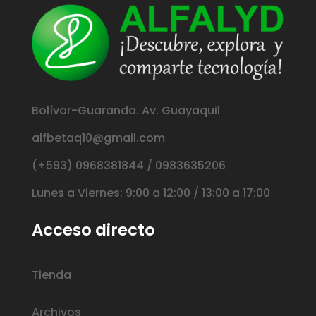
Bolívar-Guaranda. Av. Guayaquil
alfbetaq10@gmail.com
(+593) 0968381844 / 0983635206
Lunes a Viernes: 9:00 a 12:00 / 13:00 a 17:00
Acceso directo
Tienda
Archivos