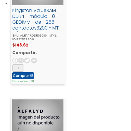
Kingston ValueRAM –
DDR4 – módulo - 8 -
GBDIMM - de - 288 -
contactos3200 - MT/s
- / - PC4-
SKU: ALFAPRODR01980 | MPN:
25600CL221.2 - Vsin -
KVR32N22S6/8
$
148.62
búferno - ECC
Compartir:
Comprar
🛒
Disponibles: 20