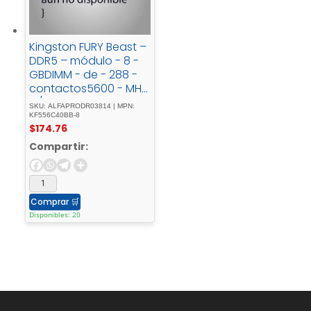
Kingston FURY Beast –
DDR5 – módulo - 8 -
GBDIMM - de - 288 -
contactos5600 - MHz
- / - PC5-
SKU: ALFAPRODR03814 | MPN:
44800CL401.25 - Vsin -
KF556C40BB-8
$
174.76
búferon-die - ECC
Compartir:
Comprar
🛒
Disponibles: 20