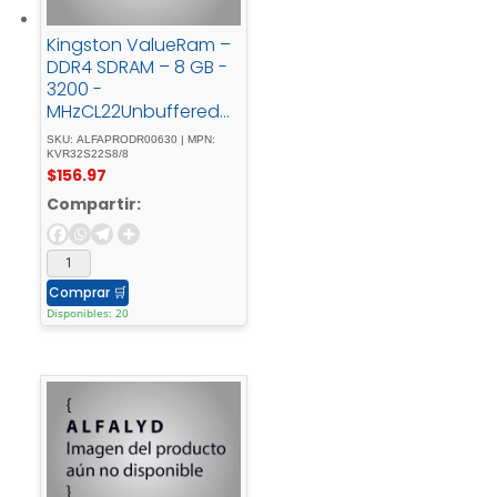
Kingston ValueRam –
DDR4 SDRAM – 8 GB -
3200 -
MHzCL22UnbufferedN
on-ECC
SKU: ALFAPRODR00630 | MPN:
KVR32S22S8/8
$
156.97
Compartir:
Comprar
🛒
Disponibles: 20