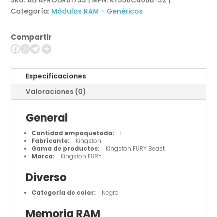
SKU:
ALFAPRODR01733 | MPN: KF556C40BB-32
-
Categoría:
Módulos RAM - Genéricos
DDR5
-
Compartir
módulo
cantidad
Especificaciones
Valoraciones (0)
General
Cantidad empaquetada:
1
Fabricante:
Kingston
Gama de productos:
Kingston FURY Beast
Marca:
Kingston FURY
Diverso
Categoría de color:
Negro
Memoria RAM