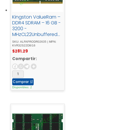
Kingston ValueRam –
DDR4 SDRAM – 16 GB -
3200 -
MHzCL22UnbufferedN
on-ECC
SKU: ALFAPRODR02635 | MPN:
KVR32S22D8/16
$
281.29
Compartir:
Comprar
🛒
Disponibles: 2