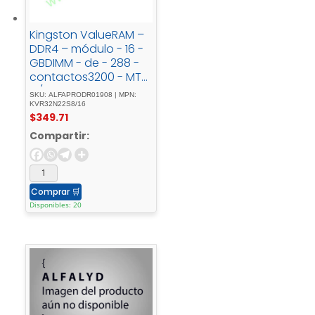
Kingston ValueRAM –
DDR4 – módulo - 16 -
GBDIMM - de - 288 -
contactos3200 - MT/s
- / - PC4-
SKU: ALFAPRODR01908 | MPN:
25600CL221.2 - Vsin -
KVR32N22S8/16
$
349.71
búferno - ECC
Compartir:
Comprar
🛒
Disponibles: 20