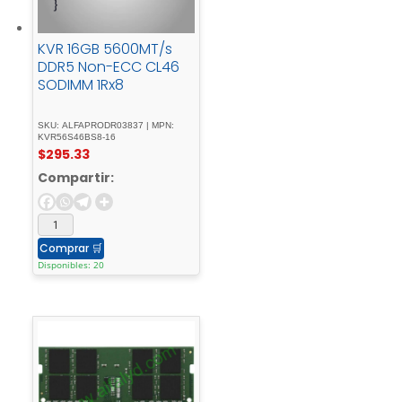
KVR 16GB 5600MT/s
DDR5 Non-ECC CL46
SODIMM 1Rx8
SKU: ALFAPRODR03837 | MPN:
KVR56S46BS8-16
$
295.33
Compartir:
Comprar
🛒
Disponibles: 20