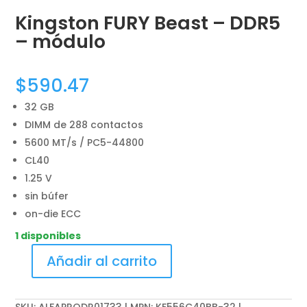
Kingston FURY Beast – DDR5
– módulo
$
590.47
32 GB
DIMM de 288 contactos
5600 MT/s / PC5-44800
CL40
1.25 V
sin búfer
on-die ECC
1 disponibles
Añadir al carrito
Kingston
FURY
Beast