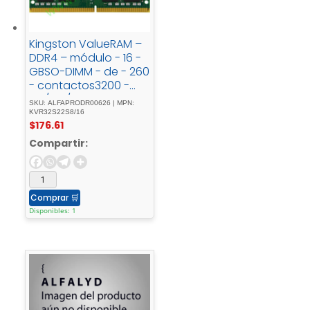
Kingston ValueRAM –
DDR4 – módulo - 16 -
GBSO-DIMM - de - 260
- contactos3200 -
MT/s - / - PC4-
SKU: ALFAPRODR00626 | MPN:
25600CL221.2 - Vsin -
KVR32S22S8/16
$
176.61
búferno - ECCpara -
Intel - Next - Unit - of -
Compartir:
Computing - 12 - Pro -
KitNUC12WSHi3, - 12 -
Pro - KitNUC12WSKi5
Comprar
🛒
Disponibles: 1