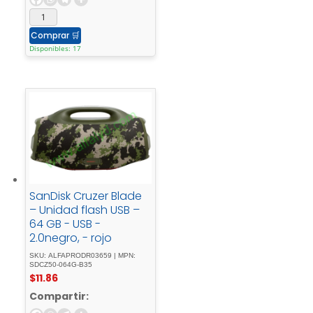
Comprar
🛒
Disponibles: 17
SanDisk Cruzer Blade
– Unidad flash USB –
64 GB - USB -
2.0negro, - rojo
SKU: ALFAPRODR03659 | MPN:
SDCZ50-064G-B35
$
11.86
Compartir: