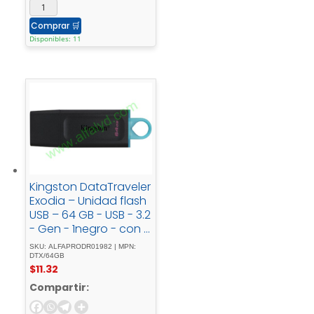
Comprar
🛒
Disponibles: 11
Kingston DataTraveler
Exodia – Unidad flash
USB – 64 GB - USB - 3.2
- Gen - 1negro - con -
turquesa
SKU: ALFAPRODR01982 | MPN:
DTX/64GB
$
11.32
Compartir: