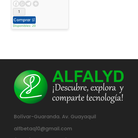
Comprar
🛒
Disponibles: 20
Bolívar-Guaranda. Av. Guayaquil
alfbetaq10@gmail.com