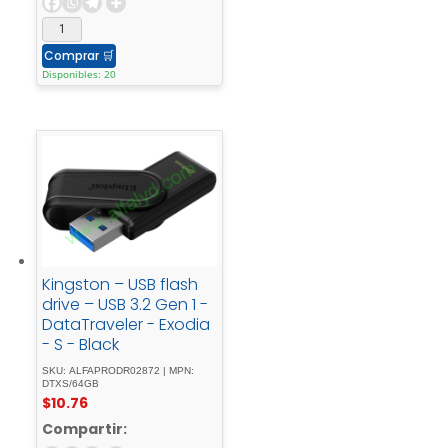
Comprar
🛒
Disponibles: 20
Kingston – USB flash
drive – USB 3.2 Gen 1 -
DataTraveler - Exodia
- S - Black
SKU: ALFAPRODR02872 | MPN:
DTXS/64GB
$
10.76
Compartir: