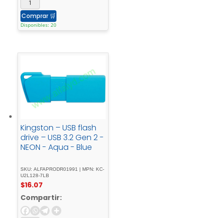
Comprar
🛒
Disponibles: 20
Kingston – USB flash
drive – USB 3.2 Gen 2 -
NEON - Aqua - Blue
SKU: ALFAPRODR01991 | MPN: KC-
U2L128-7LB
$
16.07
Compartir: