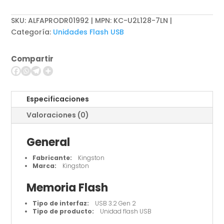
USB
flash
SKU:
ALFAPRODR01992 | MPN: KC-U2L128-7LN
drive
Categoría:
Unidades Flash USB
-
USB
Compartir
3.2
Gen
2
cantidad
Especificaciones
Valoraciones (0)
General
Fabricante:
Kingston
Marca:
Kingston
Memoria Flash
Tipo de interfaz:
USB 3.2 Gen 2
Tipo de producto:
Unidad flash USB