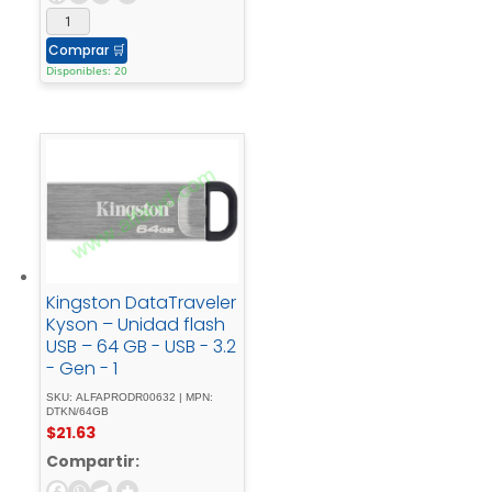
Comprar
🛒
Disponibles: 20
Kingston DataTraveler
Kyson – Unidad flash
USB – 64 GB - USB - 3.2
- Gen - 1
SKU: ALFAPRODR00632 | MPN:
DTKN/64GB
$
21.63
Compartir: