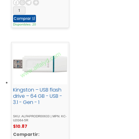
Comprar
🛒
Disponibles: 20
Kingston – USB flash
drive – 64 GB - USB -
3.1 - Gen - 1
SKU: ALFAPRODR00633 | MPN: KC-
U2G64-5R
$
10.87
Compartir: