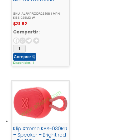
SKU: ALFAPRODR02408 | MPN:
KBS-025MD-W
$
31.92
Compartir:
Comprar
🛒
Disponibles: 1
Klip Xtreme KBS-030RD
– Speaker – Bright red