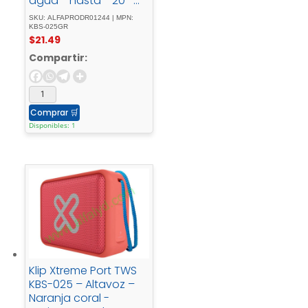
agua - hasta - 20 -
horas - IPX7
SKU: ALFAPRODR01244 | MPN:
KBS-025GR
$
21.49
Compartir:
Comprar
🛒
Disponibles: 1
Klip Xtreme Port TWS
KBS-025 – Altavoz –
Naranja coral -