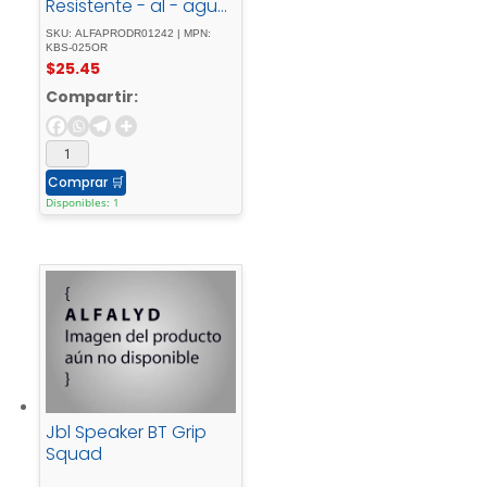
Resistente - al - agua
- hasta - 20 - horas -
SKU: ALFAPRODR01242 | MPN:
IPX7
KBS-025OR
$
25.45
Compartir:
Comprar
🛒
Disponibles: 1
Jbl Speaker BT Grip
Squad