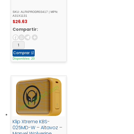
SKU: ALFAPRODR03417 | MPN:
A31X1131
$
26.63
Compartir:
Comprar
🛒
Disponibles: 20
Klip Xtreme KBS-
025MD-W – Altavoz –
Marvel Wolverine