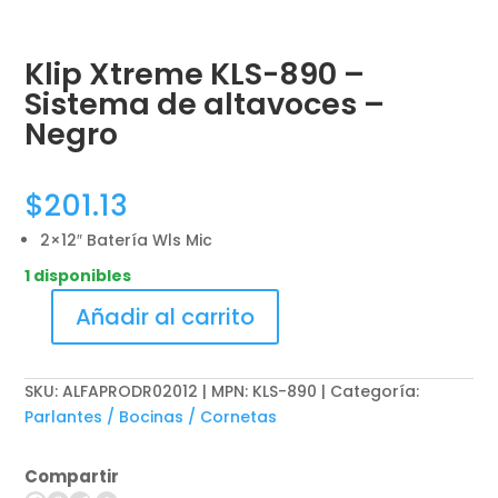
Klip Xtreme KLS-890 –
Sistema de altavoces –
Negro
$
201.13
2×12″ Batería Wls Mic
1 disponibles
Añadir al carrito
Klip
Xtreme
KLS-
SKU:
ALFAPRODR02012 | MPN: KLS-890
Categoría:
890
Parlantes / Bocinas / Cornetas
-
Sistema
Compartir
de