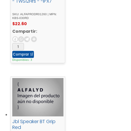
- TWS12Hrs - -IPX7
SKU: ALFAPRODR01260 | MPN:
KBS-030RD
$
22.60
Compartir:
Comprar
🛒
Disponibles: 3
Jbl Speaker BT Grip
Red