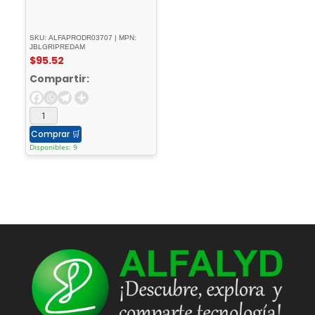
SKU: ALFAPRODR03707 | MPN:
JBLGRIPREDAM
$
95.52
Compartir:
Comprar
🛒
Disponibles: 9