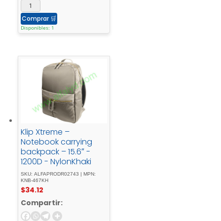
Comprar
🛒
Disponibles: 1
Klip Xtreme –
Notebook carrying
backpack – 15.6″ -
1200D - NylonKhaki
SKU: ALFAPRODR02743 | MPN:
KNB-467KH
$
34.12
Compartir: