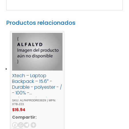
Productos relacionados
Xtech – Laptop
Backpack – 15.6″ -
Durable - polyester - /
- 100% -
polyesterBlueCity -
SKU: ALFAPRODR03829 | MPN:
Gear - XTB-223
XTB-223
$
16.94
Compartir: