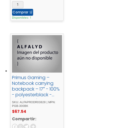
Comprar
🛒
Disponibles: 1
Primus Gaming –
Notebook carrying
backpack – 17″ - 100%
- polyesterblack -
and - purple
SKU: ALFAPRODR03828 | MPN:
PGB-300BK
$
67.54
Compartir: