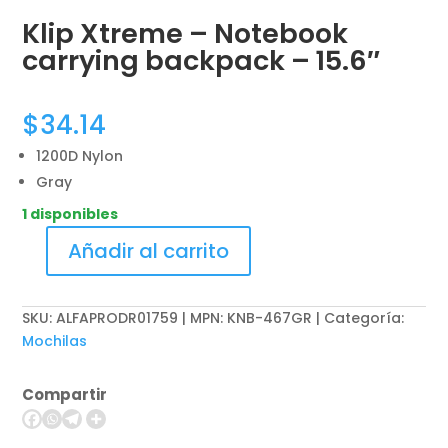
Klip Xtreme – Notebook
carrying backpack – 15.6″
$
34.14
1200D Nylon
Gray
1 disponibles
Añadir al carrito
Klip
Xtreme
-
SKU:
ALFAPRODR01759 | MPN: KNB-467GR
Categoría:
Notebook
Mochilas
carrying
backpack
Compartir
-
15.6"
cantidad