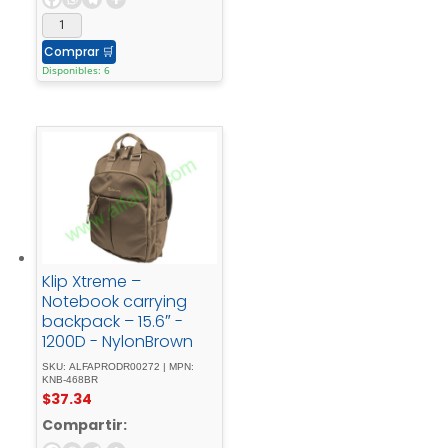
Comprar
🛒
Disponibles: 6
Klip Xtreme –
Notebook carrying
backpack – 15.6″ -
1200D - NylonBrown
SKU: ALFAPRODR00272 | MPN:
KNB-468BR
$
37.34
Compartir: