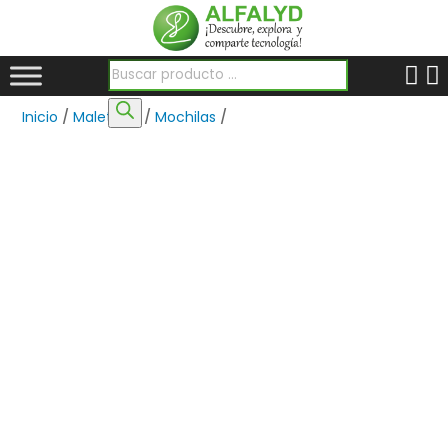
Búsqueda de productos
Inicio
/
Maletines
/
Mochilas
/