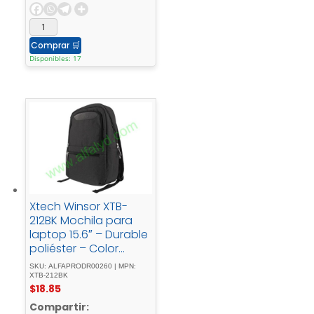
Comprar
🛒
Disponibles: 17
Xtech Winsor XTB-
212BK Mochila para
laptop 15.6″ – Durable
poliéster – Color
Negro – Panel
SKU: ALFAPRODR00260 | MPN:
posterior con
XTB-212BK
$
18.85
acolchado - Tirantes
- acolchadosBolsillo -
Compartir: