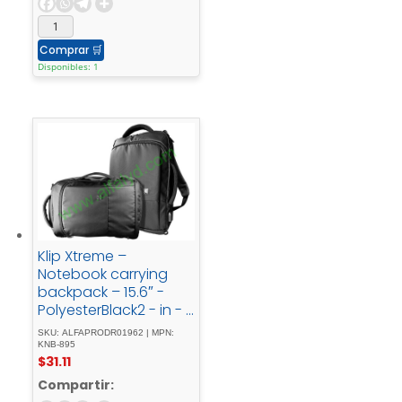
Comprar
🛒
Disponibles: 1
Klip Xtreme –
Notebook carrying
backpack – 15.6″ -
PolyesterBlack2 - in - 1
- Backpack - & - NB -
SKU: ALFAPRODR01962 | MPN:
Case
KNB-895
$
31.11
Compartir: