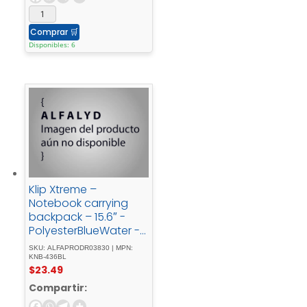
Comprar
🛒
Disponibles: 6
Klip Xtreme –
Notebook carrying
backpack – 15.6″ -
PolyesterBlueWater -
repellent
SKU: ALFAPRODR03830 | MPN:
KNB-436BL
$
23.49
Compartir: