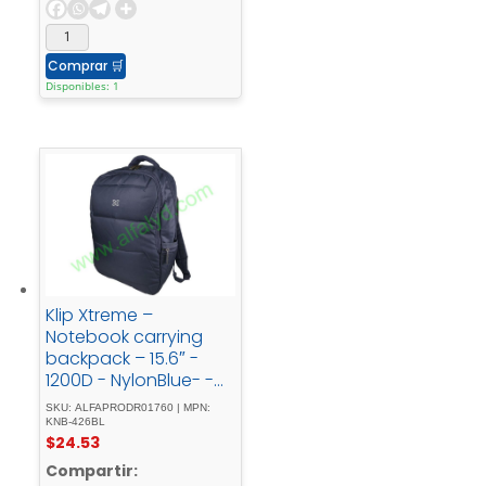
Comprar
🛒
Disponibles: 1
Klip Xtreme –
Notebook carrying
backpack – 15.6″ -
1200D - NylonBlue- -
Two - Compartments
SKU: ALFAPRODR01760 | MPN:
KNB-426BL
$
24.53
Compartir: