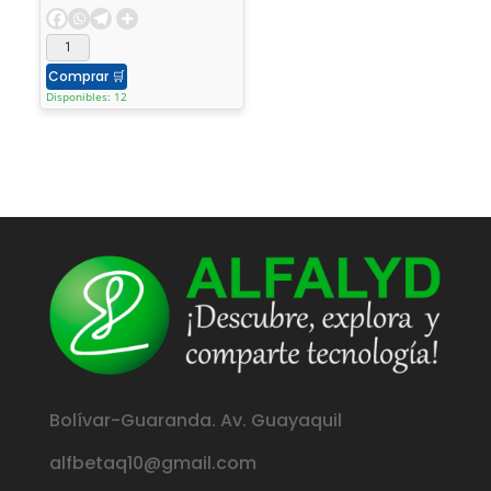
frontal - para -
accesorios - con -
organizador - interior
Comprar
🛒
Disponibles: 12
Bolívar-Guaranda. Av. Guayaquil
alfbetaq10@gmail.com