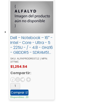
Dell – Notebook – 16″ -
Intel - Core - Ultra - 5
- 225U - / - 4.8 - GHz16
- GBDDR5 - SDRAM512
- GB - SSDIntegrated -
SKU: ALFAPRODR03712 | MPN:
graphics
37TWC
$
1,254.54
Compartir:
Comprar
🛒
Disponibles: 20