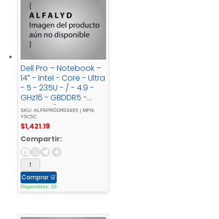
Dell Pro – Notebook –
14″ - Intel - Core - Ultra
- 5 - 235U - / - 4.9 -
GHz16 - GBDDR5 -
SDRAM512 - GB -
SKU: ALFAPRODR03465 | MPN:
SSDNoneIntegrated -
Y5C5C
$
1,421.19
Intel -
GraphicsWindows - 11
Compartir:
- ProSilverSpanish
Comprar
🛒
Disponibles: 20