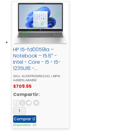
HP 15-fd0059la –
Notebook – 15.6″ -
Intel - Core - i5 - I5-
1235U16 -
GBSSDWindows - 11 -
SKU: ALFAPRODR03162 | MPN:
HomeSilverSpanish
A4BB5LA#ABM
$
709.65
Compartir:
Comprar
🛒
Disponibles: 20