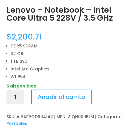
Lenovo – Notebook – Intel
Core Ultra 5 228V / 3.5 GHz
$
2,200.71
DDR5 SDRAM
32 GB
1 TB SSD
Intel Arc Graphics
W11P64
5 disponibles
Lenovo
Añadir al carrito
-
Notebook
-
SKU:
ALFAPRODR04142 | MPN: 21QH000BLM
Categoría:
Intel
Portátiles
Core