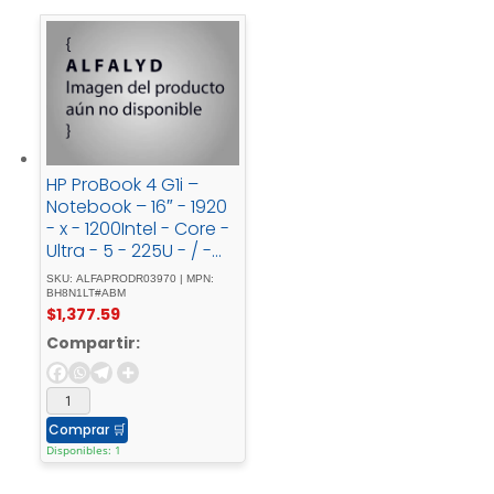
HP ProBook 4 G1i –
Notebook – 16″ - 1920
- x - 1200Intel - Core -
Ultra - 5 - 225U - / -
4.8 - GHz16 - GBDDR5
SKU: ALFAPRODR03970 | MPN:
- SDRAM512 - GB -
BH8N1LT#ABM
$
1,377.59
SSDintel -
GraphicsWindows - 11
Compartir:
- Pro - 64-bit - Edition
Comprar
🛒
Disponibles: 1