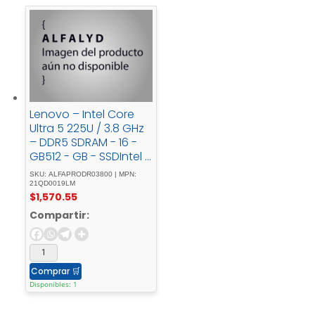
Lenovo – Intel Core
Ultra 5 225U / 3.8 GHz
– DDR5 SDRAM - 16 -
GB512 - GB - SSDIntel -
Graphics
SKU: ALFAPRODR03800 | MPN:
21QD0019LM
$
1,570.55
Compartir:
Comprar
🛒
Disponibles: 1