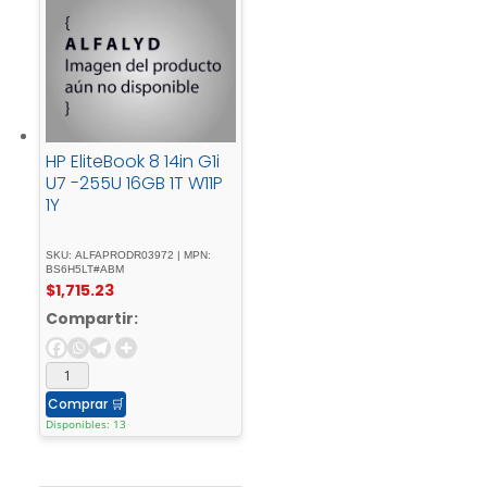
HP EliteBook 8 14in G1i
U7 -255U 16GB 1T W11P
1Y
SKU: ALFAPRODR03972 | MPN:
BS6H5LT#ABM
$
1,715.23
Compartir:
Comprar
🛒
Disponibles: 13