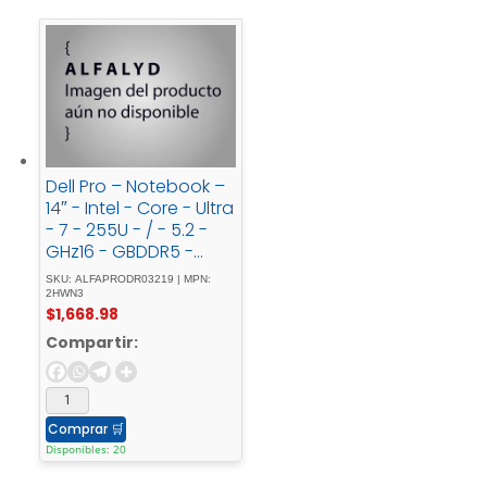
Dell Pro – Notebook –
14″ - Intel - Core - Ultra
- 7 - 255U - / - 5.2 -
GHz16 - GBDDR5 -
SDRAM512 -
SKU: ALFAPRODR03219 | MPN:
GBIntegrated - Intel -
2HWN3
$
1,668.98
GraphicsWindows - 11
- Pro
Compartir:
Comprar
🛒
Disponibles: 20