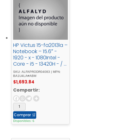
HP Victus 15-fa2013la –
Notebook – 15.6″ -
1920 - x - 1080Intel -
Core - i5 - 13420H - / -
4.6 - GHz16 - GBDDR4
SKU: ALFAPRODR04083 | MPN:
- SDRAM512 - GB -
BA1U4LA#ABM
$
1,693.84
SSDNVIDIA - GeForce -
RTX - 4050Windows -
Compartir:
11 - Home - Single -
LanguageSpanish
Comprar
🛒
Disponibles: 6