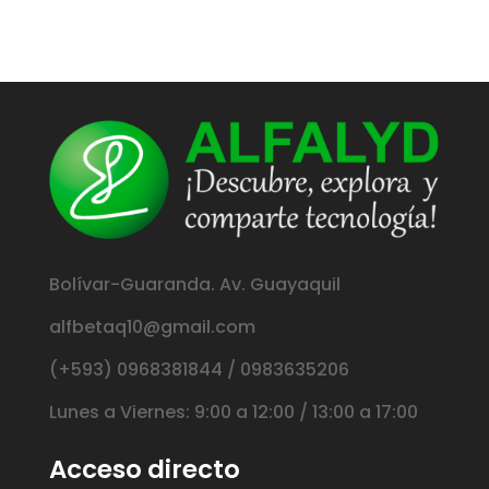
Bolívar-Guaranda. Av. Guayaquil
alfbetaq10@gmail.com
(+593) 0968381844 / 0983635206
Lunes a Viernes: 9:00 a 12:00 / 13:00 a 17:00
Acceso directo