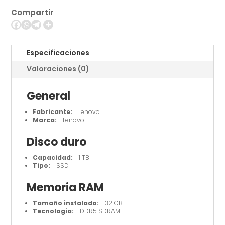
Ultra
Compartir
5
228V
/
3.5
Especificaciones
GHz
Valoraciones (0)
cantidad
General
Fabricante:
Lenovo
Marca:
Lenovo
Disco duro
Capacidad:
1 TB
Tipo:
SSD
Memoria RAM
Tamaño instalado:
32 GB
Tecnología:
DDR5 SDRAM