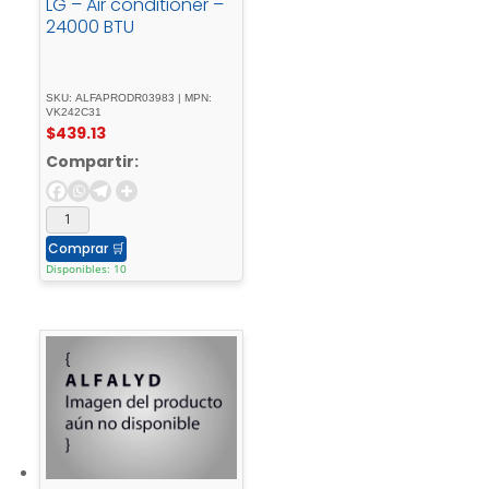
LG – Air conditioner –
24000 BTU
SKU: ALFAPRODR03983 | MPN:
VK242C31
$
439.13
Compartir:
Comprar
🛒
Disponibles: 10