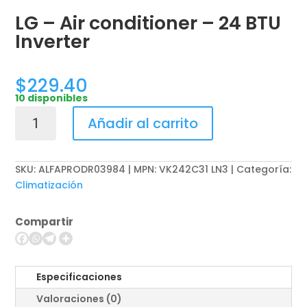
LG – Air conditioner – 24 BTU
Inverter
$
229.40
10 disponibles
LG
Añadir al carrito
-
Air
conditioner
SKU:
ALFAPRODR03984 | MPN: VK242C31 LN3
Categoría:
-
Climatización
24
BTU
Compartir
Inverter
cantidad
Especificaciones
Valoraciones (0)