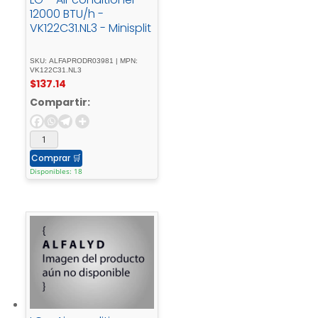
12000 BTU/h -
VK122C31.NL3 - Minisplit
SKU: ALFAPRODR03981 | MPN:
VK122C31.NL3
$
137.14
Compartir:
Comprar
🛒
Disponibles: 18