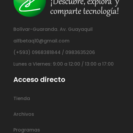
Bolívar-Guaranda. Av. Guayaquil
alfbetaq10@gmail.com
(+593) 0968381844 / 0983635206
Lunes a Viernes: 9:00 a 12:00 / 13:00 a 17:00
Acceso directo
Tienda
Archivos
Programas