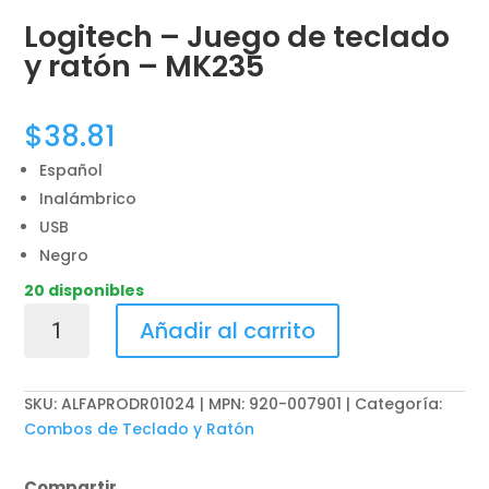
Logitech – Juego de teclado
y ratón – MK235
$
38.81
Español
Inalámbrico
USB
Negro
20 disponibles
Logitech
Añadir al carrito
-
Juego
de
SKU:
ALFAPRODR01024 | MPN: 920-007901
Categoría:
teclado
Combos de Teclado y Ratón
y
ratón
Compartir