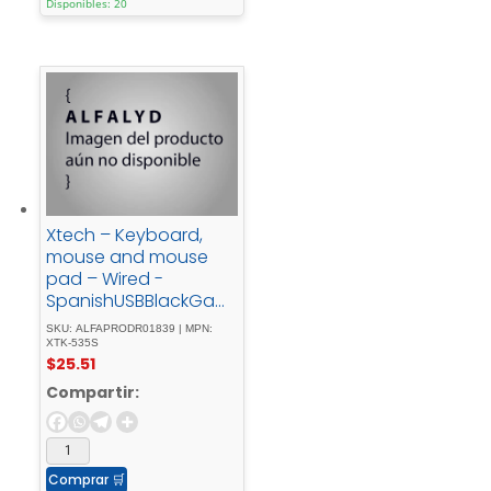
Disponibles: 20
Xtech – Keyboard,
mouse and mouse
pad – Wired -
SpanishUSBBlackGami
ng - XTK-535S
SKU: ALFAPRODR01839 | MPN:
XTK-535S
$
25.51
Compartir:
Comprar
🛒