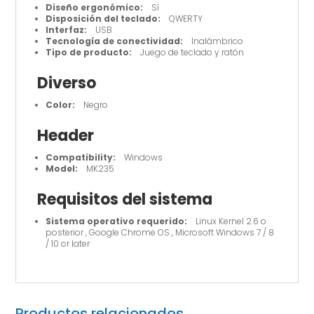
Diseño ergonómico:
Sí
Disposición del teclado:
QWERTY
Interfaz:
USB
Tecnología de conectividad:
Inalámbrico
Tipo de producto:
Juego de teclado y ratón
Diverso
Color:
Negro
Header
Compatibility:
Windows
Model:
MK235
Requisitos del sistema
Sistema operativo requerido:
Linux Kernel 2.6 o
posterior , Google Chrome OS , Microsoft Windows 7 / 8
/ 10 or later
Productos relacionados