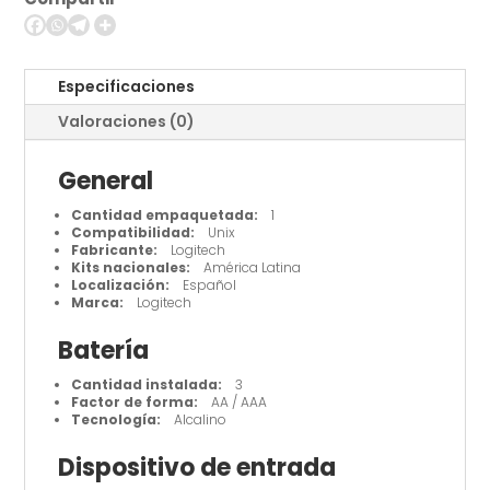
-
MK235
cantidad
Especificaciones
Valoraciones (0)
General
Cantidad empaquetada:
1
Compatibilidad:
Unix
Fabricante:
Logitech
Kits nacionales:
América Latina
Localización:
Español
Marca:
Logitech
Batería
Cantidad instalada:
3
Factor de forma:
AA / AAA
Tecnología:
Alcalino
Dispositivo de entrada