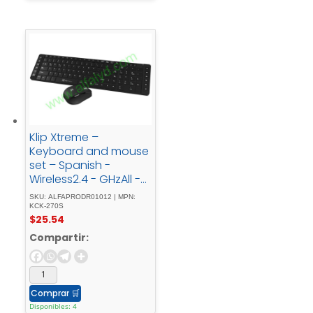
Klip Xtreme –
Keyboard and mouse
set – Spanish -
Wireless2.4 - GHzAll -
black
SKU: ALFAPRODR01012 | MPN:
KCK-270S
$
25.54
Compartir:
Comprar
🛒
Disponibles: 4