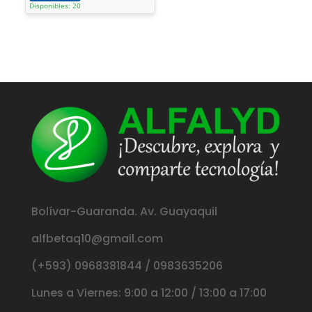
Disponibles: 20
Bolívar-Guaranda. Av. Guayaquil
alfbetaq10@gmail.com
(+593) 0968381844 / 0983635206
Lunes a Viernes: 9:00 a 12:00 / 13:00 a 17:00