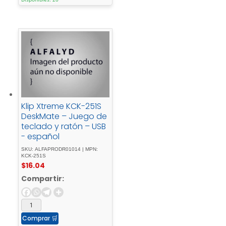
Klip Xtreme KCK-251S
DeskMate – Juego de
teclado y ratón – USB
- español
SKU: ALFAPRODR01014 | MPN:
KCK-251S
$
16.04
Compartir:
Comprar
🛒