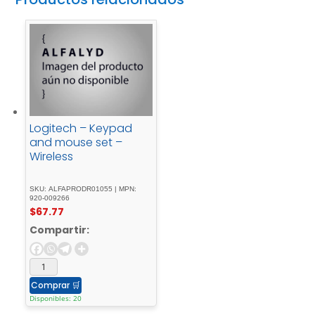
Logitech – Keypad
and mouse set –
Wireless
SKU: ALFAPRODR01055 | MPN:
920-009266
$
67.77
Compartir:
Comprar
🛒
Disponibles: 20