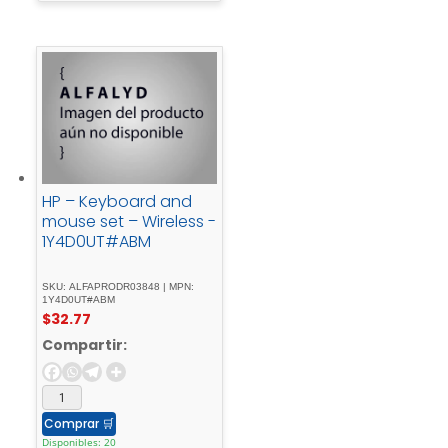
HP – Keyboard and
mouse set – Wireless -
1Y4D0UT#ABM
SKU: ALFAPRODR03848 | MPN:
1Y4D0UT#ABM
$
32.77
Compartir:
Comprar
🛒
Disponibles: 20