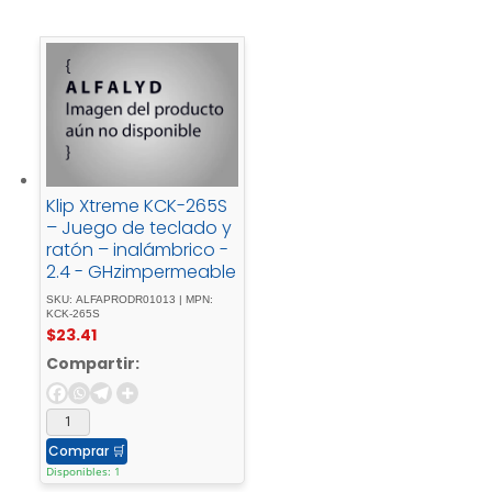
Klip Xtreme KCK-265S
– Juego de teclado y
ratón – inalámbrico -
2.4 - GHzimpermeable
SKU: ALFAPRODR01013 | MPN:
KCK-265S
$
23.41
Compartir:
Comprar
🛒
Disponibles: 1