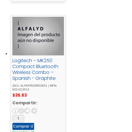
Logitech – MK250
Compact Bluetooth
Wireless Combo –
Spanish - Graphite
SKU: ALFAPRODR03851 | MPN:
920-013513
$
35.63
Compartir:
Comprar
🛒
Disponibles: 20