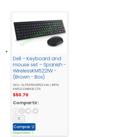
Dell – Keyboard and
mouse set – Spanish -
WirelessKM5221W -
(Brown - Box)
SKU: ALFAPRODR02146 | MPN:
KM5221WBKB-LTN
$
50.70
Compartir:
Comprar
🛒
Disponibles: 1