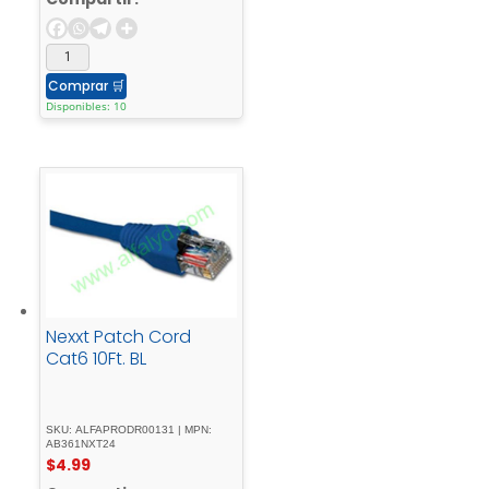
Comprar
🛒
Disponibles: 10
Nexxt Patch Cord
Cat6 10Ft. BL
SKU: ALFAPRODR00131 | MPN:
AB361NXT24
$
4.99