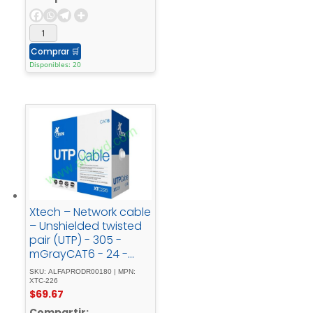
Comprar
🛒
Disponibles: 20
Xtech – Network cable
– Unshielded twisted
pair (UTP) - 305 -
mGrayCAT6 - 24 -
AWG - XTC-226
SKU: ALFAPRODR00180 | MPN:
XTC-226
$
69.67
Compartir: