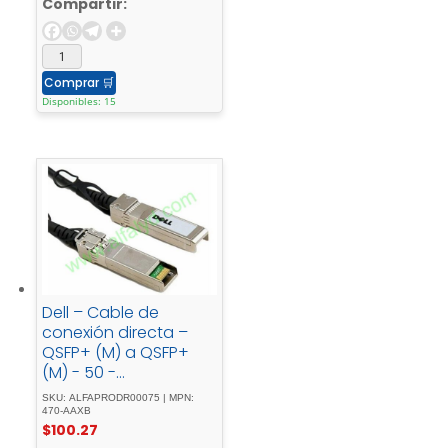
Compartir:
Comprar
🛒
Disponibles: 15
Dell – Cable de
conexión directa –
QSFP+ (M) a QSFP+
(M) - 50 -
cmbiaxialpara -
SKU: ALFAPRODR00075 | MPN:
Networking - C7004, -
470-AAXB
$
100.27
C9010, - S5000, -