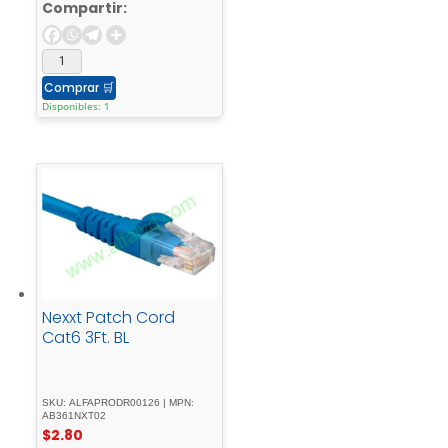
S6000, - S6010; -
Compartir:
PowerSwitch - S4112, -
S5212; - Networking -
S4048
Comprar
🛒
Disponibles: 1
Nexxt Patch Cord
Cat6 3Ft. BL
SKU: ALFAPRODR00126 | MPN:
AB361NXT02
$
2.80