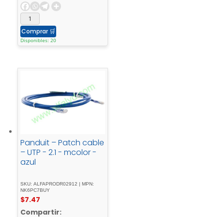
Comprar
🛒
Disponibles: 20
Panduit – Patch cable
– UTP - 2.1 - mcolor -
azul
SKU: ALFAPRODR02912 | MPN:
NK6PC7BUY
$
7.47
Compartir: