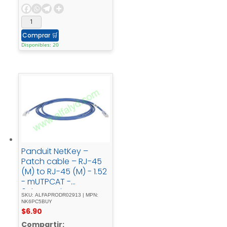
Comprar
🛒
Disponibles: 20
Panduit NetKey –
Patch cable – RJ-45
(M) to RJ-45 (M) - 1.52
- mUTPCAT -
6ebooted, -
SKU: ALFAPRODR02913 | MPN:
strandedblue
NK6PC5BUY
$
6.90
Compartir: