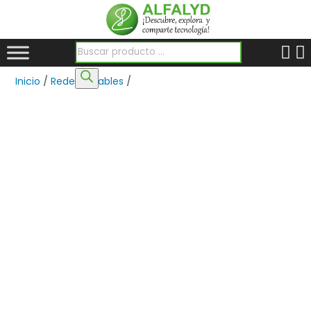
Búsqueda de productos
Inicio
/
Redes
/
Cables
/