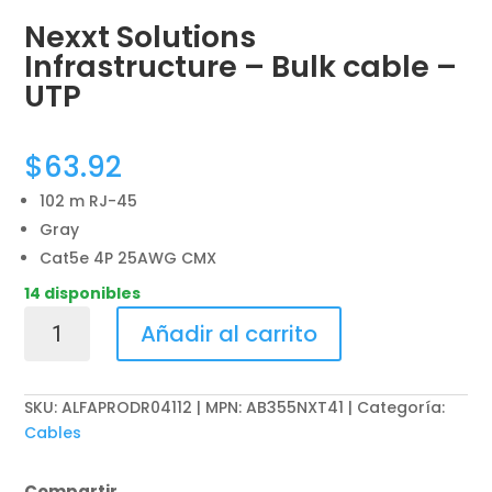
Nexxt Solutions
Infrastructure – Bulk cable –
UTP
$
63.92
102 m RJ-45
Gray
Cat5e 4P 25AWG CMX
14 disponibles
Nexxt
Añadir al carrito
Solutions
Infrastructure
-
SKU:
ALFAPRODR04112 | MPN: AB355NXT41
Categoría:
Bulk
Cables
cable
-
Compartir