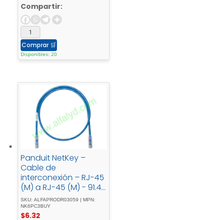
Compartir:
Comprar
🛒
Disponibles: 20
Panduit NetKey –
Cable de
interconexión – RJ-45
(M) a RJ-45 (M) - 91.4
- cmUTPCAT -
SKU: ALFAPRODR03059 | MPN:
6eatornillado, -
NK6PC3BUY
$
6.32
trenzadoazul