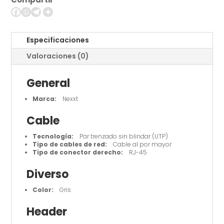
UTP
cantidad
Especificaciones
Valoraciones (0)
General
Marca:
Nexxt
Cable
Tecnología:
Par trenzado sin blindar (UTP)
Tipo de cables de red:
Cable al por mayor
Tipo de conector derecho:
RJ-45
Diverso
Color:
Gris
Header