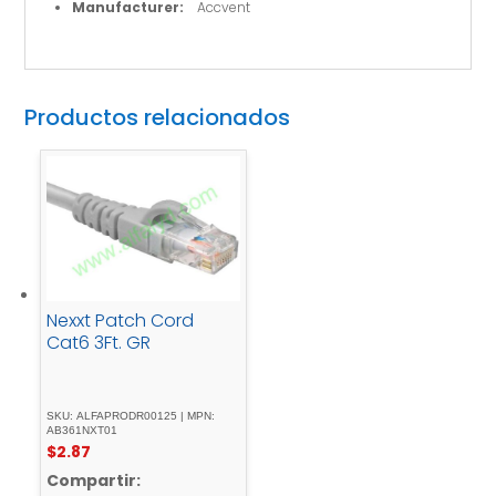
Manufacturer:
Accvent
Productos relacionados
Nexxt Patch Cord
Cat6 3Ft. GR
SKU: ALFAPRODR00125 | MPN:
AB361NXT01
$
2.87
Compartir: