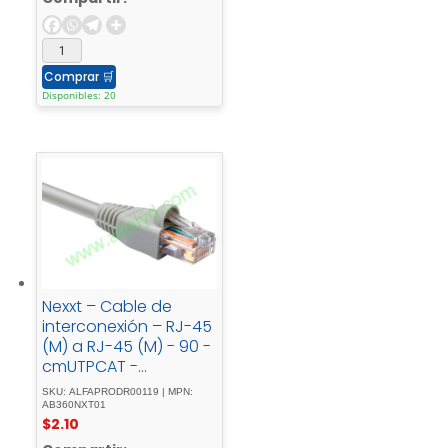
Comprar
🛒
Disponibles: 20
Nexxt – Cable de
interconexión – RJ-45
(M) a RJ-45 (M) - 90 -
cmUTPCAT -
5emoldeado, -
SKU: ALFAPRODR00119 | MPN:
trenzadogris
AB360NXT01
$
2.10