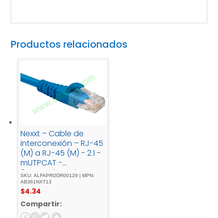
Productos relacionados
Nexxt – Cable de
interconexión – RJ-45
(M) a RJ-45 (M) - 2.1 -
mUTPCAT -
6trenzadoazul
SKU: ALFAPRODR00129 | MPN:
AB361NXT13
$
4.34
Compartir: