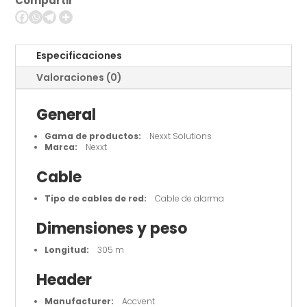
Compartir
FTP
-
Alarm
cable
Especificaciones
cantidad
Valoraciones (0)
General
Gama de productos:
Nexxt Solutions
Marca:
Nexxt
Cable
Tipo de cables de red:
Cable de alarma
Dimensiones y peso
Longitud:
305 m
Header
Manufacturer:
Accvent