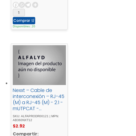
Comprar
🛒
Disponibles: 20
Nexxt – Cable de
interconexión – RJ-45
(M) a RJ-45 (M) - 2.1 -
mUTPCAT -
5emoldeado, -
SKU: ALFAPRODR00121 | MPN:
trenzadogris
AB360NXT12
$
2.92
Compartir: