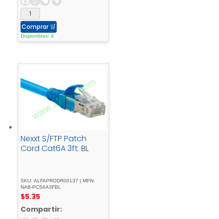
Comprar
🛒
Disponibles: 4
Nexxt S/FTP Patch
Cord Cat6A 3ft. BL
SKU: ALFAPRODR00137 | MPN:
NAB-PCS6A3FBL
$
5.35
Compartir: