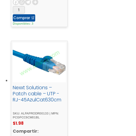
Comprar
🛒
Disponibles: 3
Nexxt Solutions –
Patch cable – UTP -
RJ-45AzulCat630cm
SKU: ALFAPRODR00133 | MPN:
PCGPCC6CM01BL
$
1.98
Compartir: