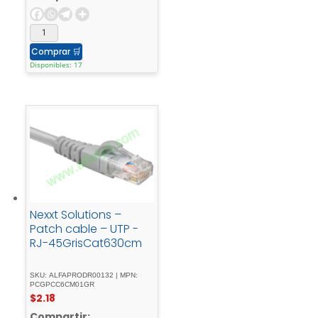
Comprar
🛒
Disponibles: 17
Nexxt Solutions –
Patch cable – UTP -
RJ-45GrisCat630cm
SKU: ALFAPRODR00132 | MPN:
PCGPCC6CM01GR
$
2.18
Compartir: