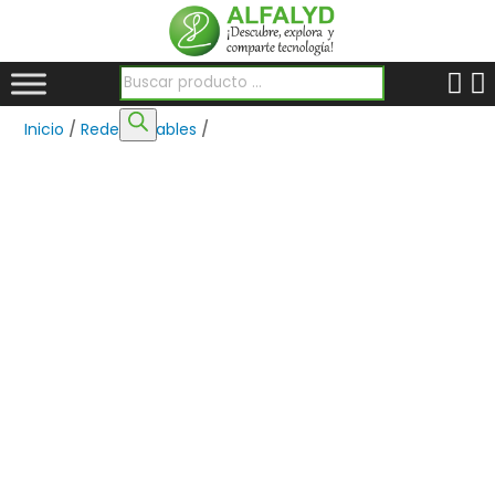
Búsqueda de productos
Inicio
/
Redes
/
Cables
/