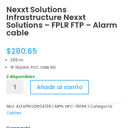
Nexxt Solutions
Infrastructure Nexxt
Solutions – FPLR FTP – Alarm
cable
$
280.65
305 m
1P 16AWG PVC CMR RD
2 disponibles
Nexxt
Añadir al carrito
Solutions
Infrastructure
Nexxt
SKU:
ALFAPRODR04136 | MPN: NFC-16FRR
Categoría:
Solutions
Cables
-
FPLR