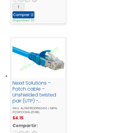
Comprar
🛒
Disponibles: 20
Nexxt Solutions –
Patch cable –
Unshielded twisted
pair (UTP) -
BlueCat.6A - 3ft - LSZH
SKU: ALFAPRODR02451 | MPN:
- Type
PCGPCC6ALZ03BL
$
4.15
Compartir: