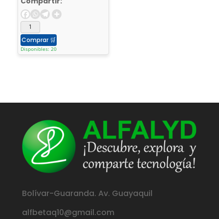
Compartir:
Comprar
🛒
Disponibles: 20
Bolívar-Guaranda. Av. Guayaquil
alfbetaq10@gmail.com