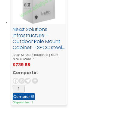
Nexxt Solutions
Infrastructure –
Outdoor Pole Mount
Cabinet – SPCC steel
- Light - gray -
SKU: ALFAPRODR03500 | MPN:
powder - coatIncluye
NPC-O12U66P
$
739.58
- acc - mont - barra -
tierra
Compartir:
Comprar
🛒
Disponibles: 1