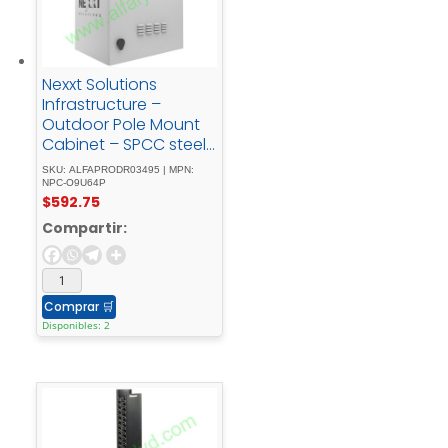
Nexxt Solutions
Infrastructure –
Outdoor Pole Mount
Cabinet – SPCC steel
- Light - gray -
SKU: ALFAPRODR03495 | MPN:
powder - coatIncluye
NPC-O9U64P
$
592.75
- acc - montaje - y -
barra - ti
Compartir:
Comprar
🛒
Disponibles: 2