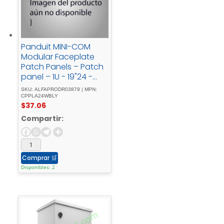
Panduit MINI-COM
Modular Faceplate
Patch Panels – Patch
panel – 1U - 19"24 -
ports
SKU: ALFAPRODR03879 | MPN:
CPPLA24WBLY
$
37.06
Compartir:
Comprar
🛒
Disponibles: 2