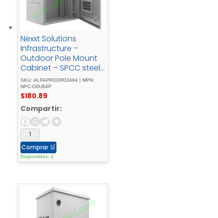
Nexxt Solutions
Infrastructure –
Outdoor Pole Mount
Cabinet – SPCC steel
- Light - gray -
SKU: ALFAPRODR03494 | MPN:
powder - coatIncluye
NPC-O6U64P
$
180.89
- acc - de - montaje -
y - barra
Compartir:
Comprar
🛒
Disponibles: 2