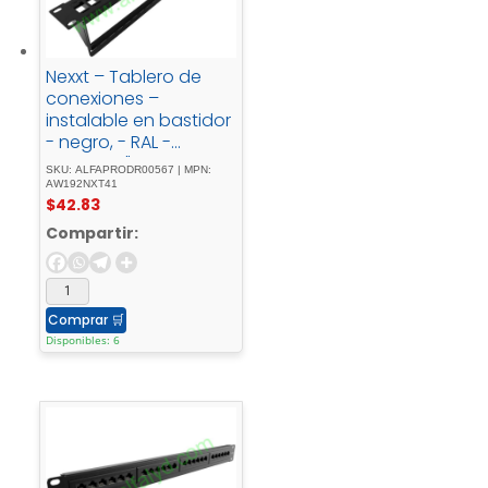
Nexxt – Tablero de
conexiones –
instalable en bastidor
- negro, - RAL -
90052U19"48 -
SKU: ALFAPRODR00567 | MPN:
puertos
AW192NXT41
$
42.83
Compartir:
Comprar
🛒
Disponibles: 6