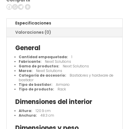
en
el
suelo
cantidad
Especificaciones
Valoraciones (0)
General
Cantidad empaquetada:
1
Fabricante:
Nexxt Solutions
Gama de productos:
Nexxt Solutions
Marca:
Nexxt Solutions
Categoría de accesorio:
Bastidores y hardware de
bastidor
Tipo de bastidor:
Armario
Tipo de producto:
Rack
Dimensiones del interior
Altura:
120.9 cm
Anchura:
48.3 cm
Dimensiones y peso