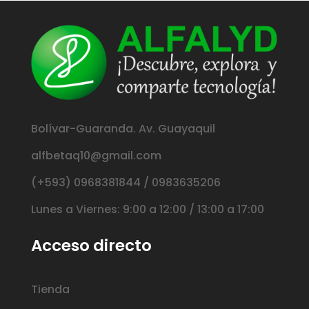
Bolívar-Guaranda. Av. Guayaquil
alfbetaq10@gmail.com
(+593) 0968381844 / 0983635206
Lunes a Viernes: 9:00 a 12:00 / 13:00 a 17:00
Acceso directo
Tienda