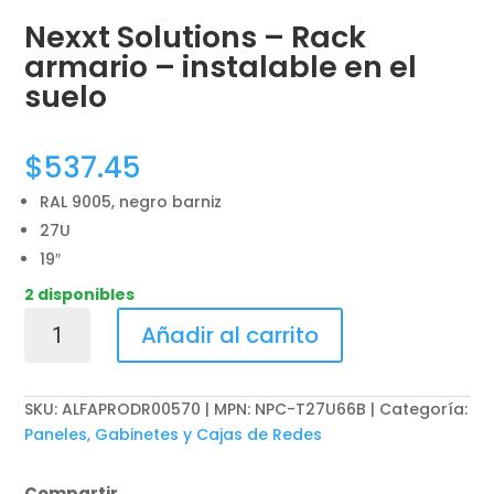
Nexxt Solutions – Rack
armario – instalable en el
suelo
$
537.45
RAL 9005, negro barniz
27U
19″
2 disponibles
Nexxt
Añadir al carrito
Solutions
-
Rack
SKU:
ALFAPRODR00570 | MPN: NPC-T27U66B
Categoría:
armario
Paneles, Gabinetes y Cajas de Redes
-
instalable
Compartir