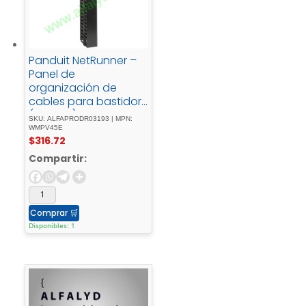
Panduit NetRunner –
Panel de
organización de
cables para bastidor
(vertical) – negro -
SKU: ALFAPRODR03193 | MPN:
45U
WMPV45E
$
316.72
Compartir:
Comprar
🛒
Disponibles: 1