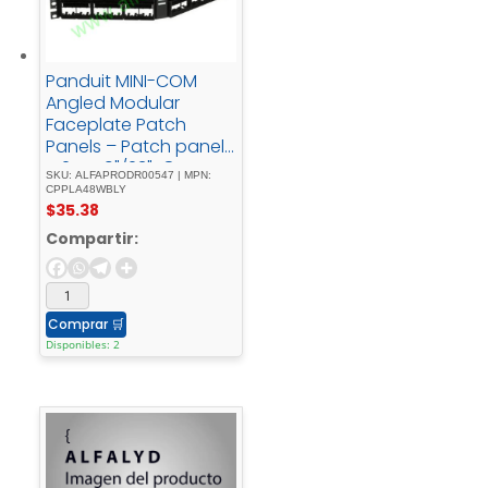
Panduit MINI-COM
Angled Modular
Faceplate Patch
Panels – Patch panel
– 2U - 19"/23"48 -
SKU: ALFAPRODR00547 | MPN:
ports
CPPLA48WBLY
$
35.38
Compartir:
Comprar
🛒
Disponibles: 2