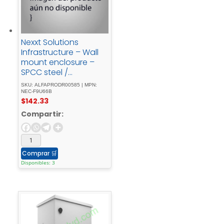
Nexxt Solutions
Infrastructure – Wall
mount enclosure –
SPCC steel /
Tempered glass -
SKU: ALFAPRODR00585 | MPN:
Black - / - RAL -
NEC-F9U66B
$
142.33
90059U - 600X600
Compartir:
Comprar
🛒
Disponibles: 3