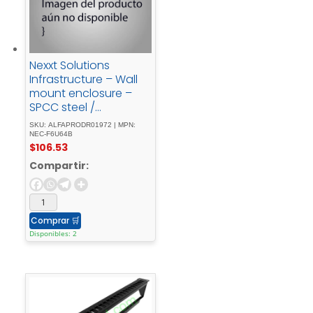
Nexxt Solutions
Infrastructure – Wall
mount enclosure –
SPCC steel /
Tempered glass -
SKU: ALFAPRODR01972 | MPN:
Black - / - RAL - 9005
NEC-F6U64B
$
106.53
Compartir:
Comprar
🛒
Disponibles: 2