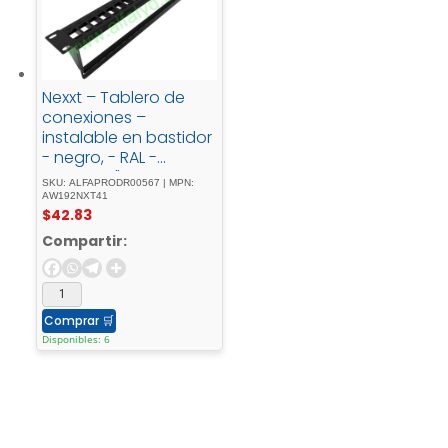
Nexxt – Tablero de
conexiones –
instalable en bastidor
- negro, - RAL -
90052U19"48 -
SKU: ALFAPRODR00567 | MPN:
puertos
AW192NXT41
$
42.83
Compartir:
Comprar
🛒
Disponibles: 6