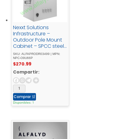
Nexxt Solutions
Infrastructure –
Outdoor Pole Mount
Cabinet – SPCC steel
- Light - gray -
SKU: ALFAPRODR03499 | MPN:
powder - coatIncluye
NPC-O9U66P
$
270.99
- acc - mont - barra -
tierra
Compartir:
Comprar
🛒
Disponibles: 1