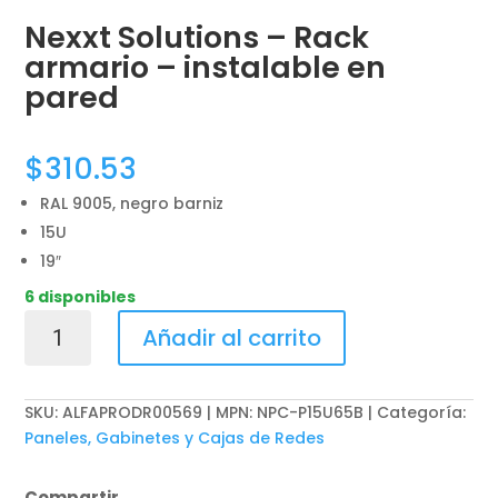
Nexxt Solutions – Rack
armario – instalable en
pared
$
310.53
RAL 9005, negro barniz
15U
19″
6 disponibles
Nexxt
Añadir al carrito
Solutions
-
Rack
SKU:
ALFAPRODR00569 | MPN: NPC-P15U65B
Categoría:
armario
Paneles, Gabinetes y Cajas de Redes
-
instalable
Compartir