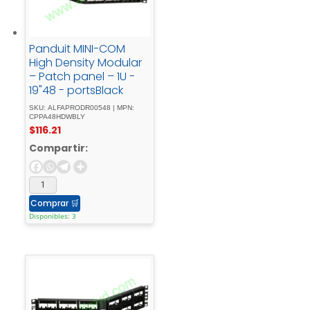
Panduit MINI-COM
High Density Modular
– Patch panel – 1U -
19"48 - portsBlack
SKU: ALFAPRODR00548 | MPN:
CPPA48HDWBLY
$
116.21
Compartir:
Comprar
🛒
Disponibles: 3