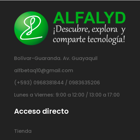
Bolívar-Guaranda. Av. Guayaquil
alfbetaq10@gmail.com
(+593) 0968381844 / 0983635206
Lunes a Viernes: 9:00 a 12:00 / 13:00 a 17:00
Acceso directo
Tienda