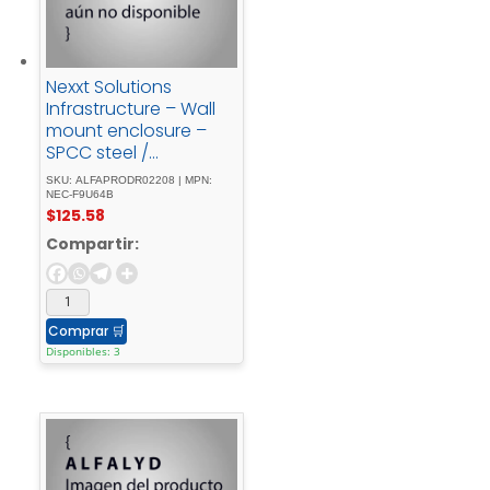
Nexxt Solutions
Infrastructure – Wall
mount enclosure –
SPCC steel /
Tempered glass -
SKU: ALFAPRODR02208 | MPN:
Black - / - RAL -
NEC-F9U64B
$
125.58
90059U - 600X450
Compartir:
Comprar
🛒
Disponibles: 3