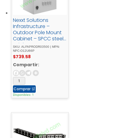
Nexxt Solutions
Infrastructure –
Outdoor Pole Mount
Cabinet – SPCC steel
- Light - gray -
SKU: ALFAPRODR03500 | MPN:
powder - coatIncluye
NPC-O12U66P
$
739.58
- acc - mont - barra -
tierra
Compartir:
Comprar
🛒
Disponibles: 1