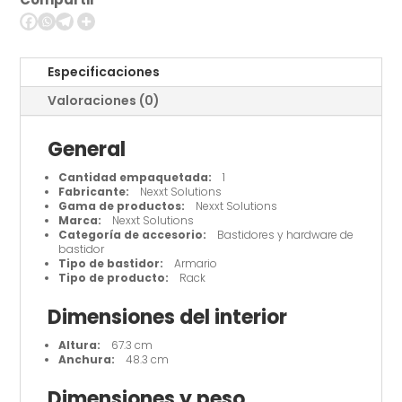
en
pared
cantidad
Especificaciones
Valoraciones (0)
General
Cantidad empaquetada:
1
Fabricante:
Nexxt Solutions
Gama de productos:
Nexxt Solutions
Marca:
Nexxt Solutions
Categoría de accesorio:
Bastidores y hardware de
bastidor
Tipo de bastidor:
Armario
Tipo de producto:
Rack
Dimensiones del interior
Altura:
67.3 cm
Anchura:
48.3 cm
Dimensiones y peso