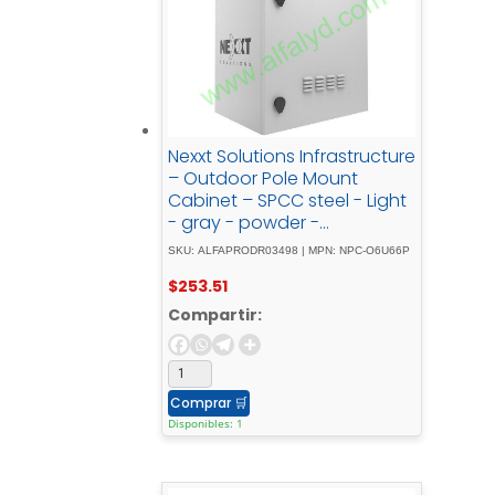
Nexxt Solutions Infrastructure
– Outdoor Pole Mount
Cabinet – SPCC steel - Light
- gray - powder -
coatIncluye - acc - montaj -
SKU: ALFAPRODR03498 | MPN: NPC-O6U66P
barra - tierr
$
253.51
Compartir:
Comprar
🛒
Disponibles: 1