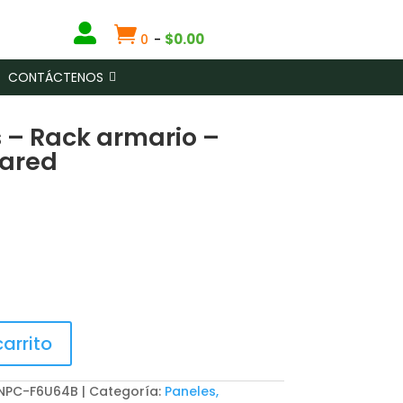


$
0.00
0
-
CONTÁCTENOS
s – Rack armario –
pared
carrito
 NPC-F6U64B
Categoría:
Paneles,