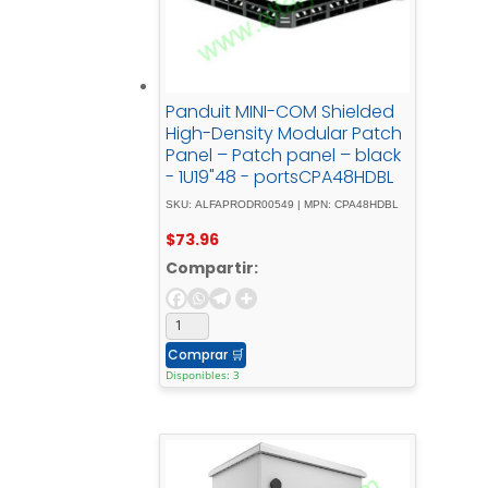
Panduit MINI-COM Shielded
High-Density Modular Patch
Panel – Patch panel – black
- 1U19"48 - portsCPA48HDBL
SKU: ALFAPRODR00549 | MPN: CPA48HDBL
$
73.96
Compartir:
Comprar
🛒
Disponibles: 3