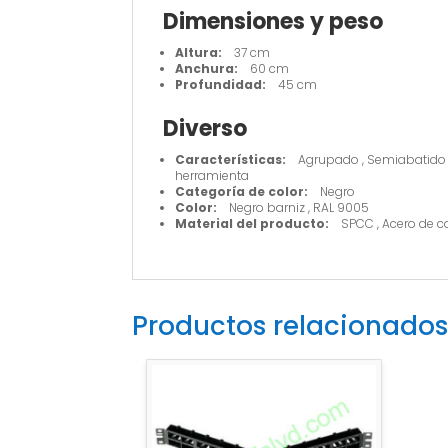
Dimensiones y peso
Altura:
37 cm
Anchura:
60 cm
Profundidad:
45 cm
Diverso
Características:
Agrupado , Semiabatido , Po
herramienta
Categoría de color:
Negro
Color:
Negro barniz , RAL 9005
Material del producto:
SPCC , Acero de cali
Productos relacionados