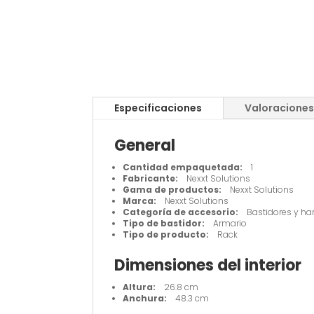
Especificaciones
Valoraciones
General
Cantidad empaquetada:
1
Fabricante:
Nexxt Solutions
Gama de productos:
Nexxt Solutions
Marca:
Nexxt Solutions
Categoría de accesorio:
Bastidores y har
Tipo de bastidor:
Armario
Tipo de producto:
Rack
Dimensiones del interior
Altura:
26.8 cm
Anchura:
48.3 cm