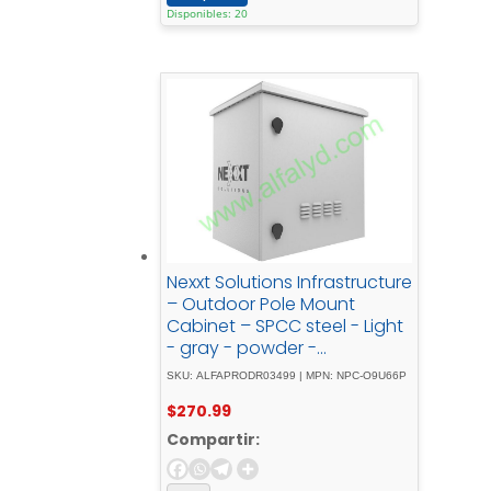
Disponibles: 20
Nexxt Solutions Infrastructure
– Outdoor Pole Mount
Cabinet – SPCC steel - Light
- gray - powder -
coatIncluye - acc - mont -
SKU: ALFAPRODR03499 | MPN: NPC-O9U66P
barra - tierra
$
270.99
Compartir: