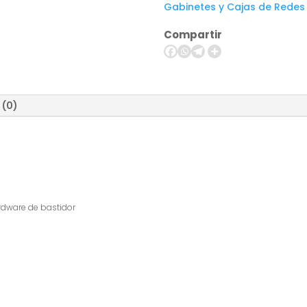
Gabinetes y Cajas de Redes
armario
-
Compartir
instalable
en
pared
cantidad
 (0)
dware de bastidor