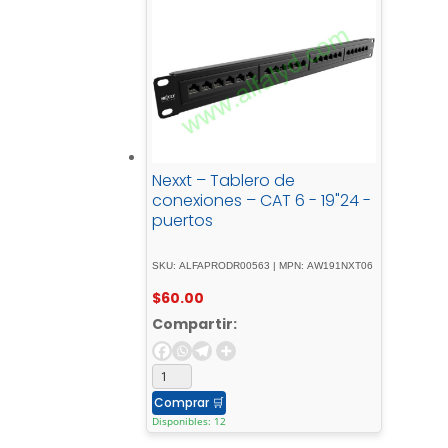
Nexxt – Tablero de
conexiones – CAT 6 - 19"24 -
puertos
SKU: ALFAPRODR00563 | MPN: AW191NXT06
$
60.00
Compartir:
Comprar
🛒
Disponibles: 12