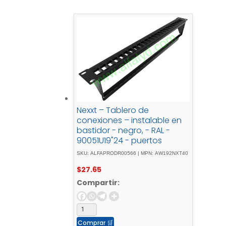
Nexxt – Tablero de
conexiones – instalable en
bastidor - negro, - RAL -
90051U19"24 - puertos
SKU: ALFAPRODR00566 | MPN: AW192NXT40
$
27.65
Compartir:
Comprar
🛒