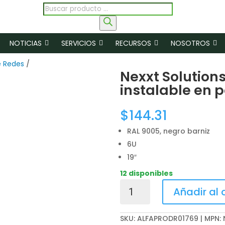
Búsqueda
de
productos
NOTICIAS
SERVICIOS
RECURSOS
NOSOTROS
e Redes
/
Nexxt Solution
instalable en 
$
144.31
RAL 9005, negro barniz
6U
19″
12 disponibles
Nexxt
Añadir al 
Solutions
-
SKU:
ALFAPRODR01769 | MPN:
Rack